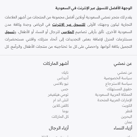
الوجهة الأفضل للتسوق عبر الإنترنت في السعودية
يقدم لك متجر نمشي السعودية أونلاين أفضل مجموعة من المنتجات من أشهر العلامات
التجارية ليكون وجهتك الأولى
للتسوق عبر الإنترنت
في الرياض وجدة وكافة مدن
السعودية الأخرى. تألق بأرقى تصاميم
الملابس
للرجال أو النساء أو الأطفال، و
تسوق
مستلزمات المنزل لإضافة بعض التجديدات إلى أنحاء منزلك، واقتني مستحضرات
التجميل بكافة أنواعها، واحصلي على كل ما تحتاجينه من منتجات الأطفال والرضّع، كل
ذلك وأكثر في مكان واحد.
عن نمشي
أفضل العلامات التجارية في السعودية
أشهر الماركات
يضم متجر نمشي السعودية أونلاين مجموعة ضخمة من المنتجات من أفضل العلامات
عن نمشي
نايك
سياسة الخصوصية
أديداس
التجارية، بداية من الأزياء وحتى مستلزمات المنزل. ستجد لدينا كل ما ترغب به من
سياسة الاسترجاع
نيو بالانس
الملابس والأحذية والإكسسوارات وكافة احتياجاتك الأخرى من علامات رائدة مثل:
حقوق المستهلك
جس
ديفاكتو
، و
ديزل
، و
بيير كاردان
، و
تومي هيلفيغر
، و
ريفر ايلاند
، و
جوكي
، و
لي كوبر
،
المملكة العربية السعودية
تومي هيلفيغر
الإمارات العربية المتحدة
اتش اند ام
و
مايكل كورس
، و
بيفرلي هيلز بولو كلوب
، و
أمريكان إيجل
، و
كالفن كلاين
، و
بولو رالف
الكويت
كالفن كلاين
لورين
، و
دكني
وغيرهم الكثير.
قطر
بوما
البحرين
كل الماركات
كما ستجد ملابس للكبار والأطفال لدى نمشي السعودية من علامات مثل
ريزرفد
،
عمان
وماركات خاصة بالأطفال مثل
كارز
وأخرى للرضع مثل
مذركير
. وامنح منزلك لمسة أناقة
أزياء النساء
أزياء الرجال
جديدة مع تشكيلة واسعة من ديكورات
ريفا هوم
وغيرها من العلامات الرائدة.
ملابس
تسوق حسب الفئة