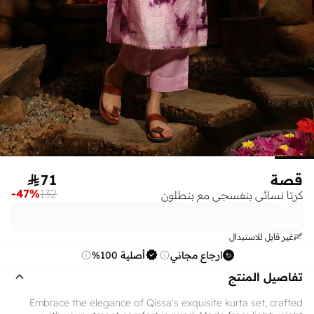
قصة
71

-
47
%
132
كرتا نسائي بنفسجي مع بنطلون
غير قابل للاستبدال
ارجاع مجاني
أصلية 100%
تفاصيل المنتج
Embrace the elegance of Qissa's exquisite kurta set, crafted