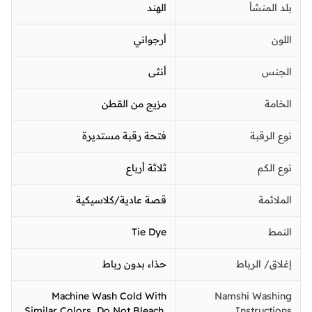
بلد المنشأ
الهند
اللون
أرجواني
الجنس
أنثى
الخامة
مزيج من القطن
نوع الرقبة
فتحة رقبة مستديرة
نوع الكم
ثلاثة أرباع
الملائمة
قصة عادية/كلاسيكية
النمط
Tie Dye
إغلاق/ الرباط
حذاء بدون رباط
Machine Wash Cold With
Namshi Washing
Similar Colors, Do Not Bleach,
Instructions