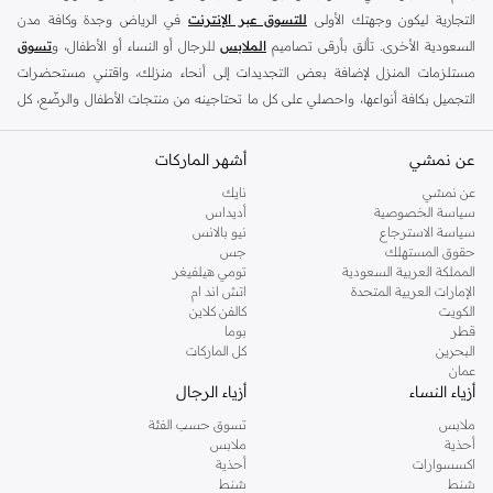
التجارية ليكون وجهتك الأولى
للتسوق عبر الإنترنت
في الرياض وجدة وكافة مدن
السعودية الأخرى. تألق بأرقى تصاميم
الملابس
للرجال أو النساء أو الأطفال، و
تسوق
مستلزمات المنزل لإضافة بعض التجديدات إلى أنحاء منزلك، واقتني مستحضرات
التجميل بكافة أنواعها، واحصلي على كل ما تحتاجينه من منتجات الأطفال والرضّع، كل
ذلك وأكثر في مكان واحد.
عن نمشي
أفضل العلامات التجارية في السعودية
أشهر الماركات
يضم متجر نمشي السعودية أونلاين مجموعة ضخمة من المنتجات من أفضل العلامات
عن نمشي
نايك
سياسة الخصوصية
أديداس
التجارية، بداية من الأزياء وحتى مستلزمات المنزل. ستجد لدينا كل ما ترغب به من
سياسة الاسترجاع
نيو بالانس
الملابس والأحذية والإكسسوارات وكافة احتياجاتك الأخرى من علامات رائدة مثل:
حقوق المستهلك
جس
ديفاكتو
، و
ديزل
، و
بيير كاردان
، و
تومي هيلفيغر
، و
ريفر ايلاند
، و
جوكي
، و
لي كوبر
،
المملكة العربية السعودية
تومي هيلفيغر
الإمارات العربية المتحدة
اتش اند ام
و
مايكل كورس
، و
بيفرلي هيلز بولو كلوب
، و
أمريكان إيجل
، و
كالفن كلاين
، و
بولو رالف
الكويت
كالفن كلاين
لورين
، و
دكني
وغيرهم الكثير.
قطر
بوما
البحرين
كل الماركات
كما ستجد ملابس للكبار والأطفال لدى نمشي السعودية من علامات مثل
ريزرفد
،
عمان
وماركات خاصة بالأطفال مثل
كارز
وأخرى للرضع مثل
مذركير
. وامنح منزلك لمسة أناقة
أزياء النساء
أزياء الرجال
جديدة مع تشكيلة واسعة من ديكورات
ريفا هوم
وغيرها من العلامات الرائدة.
ملابس
تسوق حسب الفئة
تسوقي أزياء نسائية مواكبة للموضة في السعودية
أحذية
ملابس
اكسسوارات
أحذية
إذا كنتِ ترغبين في مواكبة أحدث الصيحات، أو تودين اقتناء قطع أزياء أساسية استعدادًا
شنط
شنط