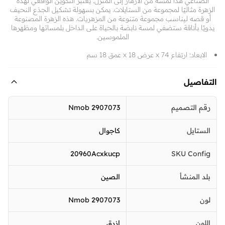
الصناعي هذا لمسة من الأزهار إلى المنزل. يعتبر التكوين الواقعي لهذه
الزهرة مثاليًا لمجموعة من الستايلات. يمكن بسهولة تشكيل الجذع النحيف
أو قصه ليناسب مجموعة متنوعة من المزهريات. هذه الزهرة المصنوعة
يدويًا بأناقة ستضفي لمسة نابضة بالحياة على الداخل بلمساتها ومظهرها
الملموسين.
الابعاد: ارتفاع 74 x عرض 18 x عمق 18 سم
التفاصيل
رقم التصميم
2907073 Nmob
الستايل
كاجوال
20960Acxkucp
SKU Config
بلد المنشأ
الصين
لون
2907073 Nmob
اللون
ازرق