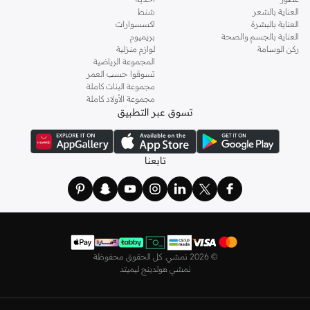
ذهابك إلى العمل وفي السهرات والمناسبات المتنوعة.
العناية بالشعر
شنط
العناية بالبشرة
اكسسوارات
اختاري
فساتين
أنيقة بتصاميم عصرية تناسب ذوقك، بقصّات طويلة أو قصيرة،
العناية بالجسم والصحة
بريميوم
وباستايلات كاجوال أو رسمية. لدينا خيارات متعددة من علامات رائدة مثل
جولدن ابل
ركن الوسامة
لوازم منزلية
المجموعة الرياضية
و
ليتشي
و
نيشات لينين
و
فيمي9
وغيرهم.
تسوقوا حسب العمر
كما لدينا كل ما يتعلق ب
اللانجري
! اختاري من مجموعتنا قطعًا أنثوية مثل
الكورسيه
أو
مجموعة البنات كاملة
مجموعة الأولاد كاملة
أطقم من
لا سينزا
، أو اقتني العبوات الاقتصادية التي تحتوي على كافة القطع الأساسية.
تسوق عبر التطبيق
ولدينا أيضًا
ملابس نوم نسائية
مريحة، بما في ذلك قمصان النوم والبيجامات من علامات
مثل
نعومي
وغيرها.
استعدي لأجواء الصيف مع مجموعتنا من ملابس السباحة التي تضم كل ما تحتاجينه،
تابعنا
بداية من
بيكيني
القطعتين بجميع المقاسات وحتى المايوهات ذات القطعة الواحدة وكافة
مستلزمات الشاطئ أو المسبح.
تسوق أزياء رجالية بتصاميم راقية في السعودية
تألق بأفضل إطلالة مع مجموعة متكاملة من الملابس الرجالية. ستجد لدينا كل ما تحتاجه
من علامات رائدة مثل
تمبرلاند
و
لاكوست
و
غانت
و
جيوردانو
وغيرها، لتكون دائمًا في أبهى
©
2026 نمشي. كل الحقوق محفوظة
صورة سواء كنت متوجهاً إلى عملك أو تقضي عطلة نهاية الأسبوع برفقة أصدقائك
نمشي هولدينج ليميتد
وعائلتك.
ستجد لدينا في مجموعة التيشيرتات والقمصان كل ما تحتاجه مع مجموعة متنوعة من