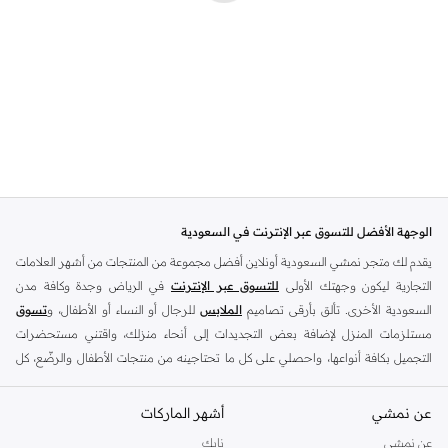
الوجهة الأفضل للتسوق عبر الإنترنت في السعودية
يقدم لك متجر نمشي السعودية أونلاين أفضل مجموعة من المنتجات من أشهر العلامات
التجارية ليكون وجهتك الأولى
للتسوق عبر الإنترنت
في الرياض وجدة وكافة مدن
السعودية الأخرى. تألق بأرقى تصاميم
الملابس
للرجال أو النساء أو الأطفال، و
تسوق
مستلزمات المنزل لإضافة بعض التجديدات إلى أنحاء منزلك، واقتني مستحضرات
التجميل بكافة أنواعها، واحصلي على كل ما تحتاجينه من منتجات الأطفال والرضّع، كل
ذلك وأكثر في مكان واحد.
عن نمشي
أفضل العلامات التجارية في السعودية
أشهر الماركات
يضم متجر نمشي السعودية أونلاين مجموعة ضخمة من المنتجات من أفضل العلامات
عن نمشي
نايك