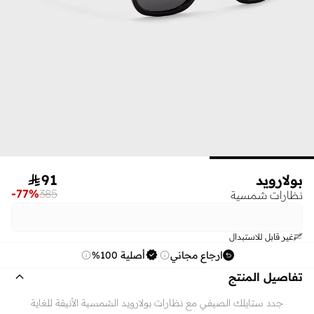
بولارويد
91

-
77
%
385
نظارات شمسية
غير قابل للاستبدال
ارجاع مجاني
أصلية 100%
تفاصيل المنتج
جدد ستايلك الصيفي مع نظارات بولارويد الشمسية الأنيقة للغاية