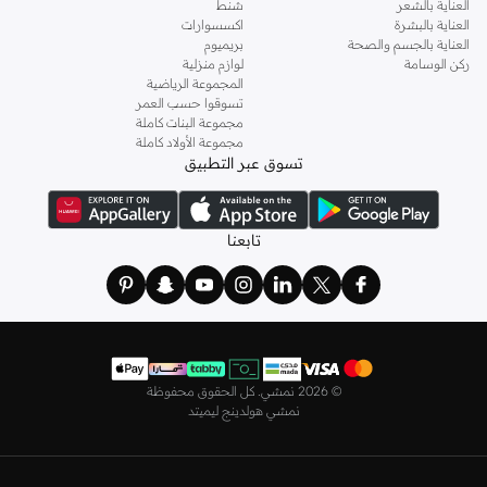
ذهابك إلى العمل وفي السهرات والمناسبات المتنوعة.
العناية بالشعر
شنط
العناية بالبشرة
اكسسوارات
اختاري
فساتين
أنيقة بتصاميم عصرية تناسب ذوقك، بقصّات طويلة أو قصيرة،
العناية بالجسم والصحة
بريميوم
وباستايلات كاجوال أو رسمية. لدينا خيارات متعددة من علامات رائدة مثل
جولدن ابل
ركن الوسامة
لوازم منزلية
المجموعة الرياضية
و
ليتشي
و
نيشات لينين
و
فيمي9
وغيرهم.
تسوقوا حسب العمر
كما لدينا كل ما يتعلق ب
اللانجري
! اختاري من مجموعتنا قطعًا أنثوية مثل
الكورسيه
أو
مجموعة البنات كاملة
مجموعة الأولاد كاملة
أطقم من
لا سينزا
، أو اقتني العبوات الاقتصادية التي تحتوي على كافة القطع الأساسية.
تسوق عبر التطبيق
ولدينا أيضًا
ملابس نوم نسائية
مريحة، بما في ذلك قمصان النوم والبيجامات من علامات
مثل
نعومي
وغيرها.
استعدي لأجواء الصيف مع مجموعتنا من ملابس السباحة التي تضم كل ما تحتاجينه،
تابعنا
بداية من
بيكيني
القطعتين بجميع المقاسات وحتى المايوهات ذات القطعة الواحدة وكافة
مستلزمات الشاطئ أو المسبح.
تسوق أزياء رجالية بتصاميم راقية في السعودية
تألق بأفضل إطلالة مع مجموعة متكاملة من الملابس الرجالية. ستجد لدينا كل ما تحتاجه
من علامات رائدة مثل
تمبرلاند
و
لاكوست
و
غانت
و
جيوردانو
وغيرها، لتكون دائمًا في أبهى
©
2026 نمشي. كل الحقوق محفوظة
صورة سواء كنت متوجهاً إلى عملك أو تقضي عطلة نهاية الأسبوع برفقة أصدقائك
نمشي هولدينج ليميتد
وعائلتك.
ستجد لدينا في مجموعة التيشيرتات والقمصان كل ما تحتاجه مع مجموعة متنوعة من
التصاميم. جدّد إطلالتك وتسوق
قمصان بولو
بالألوان التي تفضلها، وكن متألقًا في عملك