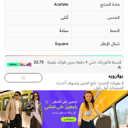
مادة المنتج
Acetate
الجنس
أنثى
النمط
سادة
شكل الإطار
Square
قسط فاتورتك حتي 4 دفعة بدون فوائد بقيمة
22.75

بولارويد
لا يفوتك الجديد! تابع الحين وشوف أحدث
المنتجات أول بأول.