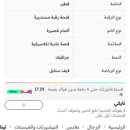
الخامة
قطن.
نوع الرقبة
فتحة رقبة مستديرة
نوع الكم
أكمام قصيرة
الملائمة
قصة عادية/كلاسيكية
النمط
جرافيك
نوع الرياضة
لايف ستايل
قسط فاتورتك حتي 4 دفعة بدون فوائد بقيمة
17.25

نايكي
لا يفوتك الجديد! تابع الحين وشوف أحدث
المنتجات أول بأول.
الرئيسية
الرجال
ملابس
التيشيرتات والفيستات
تيش