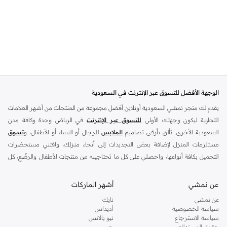
الوجهة الأفضل للتسوق عبر الإنترنت في السعودية
يقدم لك متجر نمشي السعودية أونلاين أفضل مجموعة من المنتجات من أشهر العلامات
التجارية ليكون وجهتك الأولى
للتسوق عبر الإنترنت
في الرياض وجدة وكافة مدن
السعودية الأخرى. تألق بأرقى تصاميم
الملابس
للرجال أو النساء أو الأطفال، و
تسوق
مستلزمات المنزل لإضافة بعض التجديدات إلى أنحاء منزلك، واقتني مستحضرات
التجميل بكافة أنواعها، واحصلي على كل ما تحتاجينه من منتجات الأطفال والرضّع، كل
ذلك وأكثر في مكان واحد.
عن نمشي
أفضل العلامات التجارية في السعودية
أشهر الماركات
يضم متجر نمشي السعودية أونلاين مجموعة ضخمة من المنتجات من أفضل العلامات
عن نمشي
نايك
سياسة الخصوصية
أديداس
التجارية، بداية من الأزياء وحتى مستلزمات المنزل. ستجد لدينا كل ما ترغب به من
سياسة الاسترجاع
نيو بالانس
الملابس والأحذية والإكسسوارات وكافة احتياجاتك الأخرى من علامات رائدة مثل:
حقوق المستهلك
جس