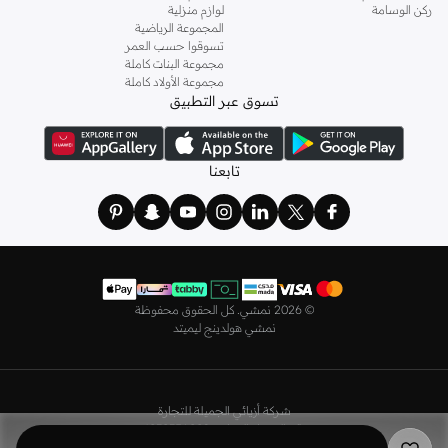
وباستايلات كاجوال أو رسمية. لدينا خيارات متعددة من علامات رائدة مثل
جولدن ابل
ركن الوسامة
لوازم منزلية
المجموعة الرياضية
و
ليتشي
و
نيشات لينين
و
فيمي9
وغيرهم.
تسوقوا حسب العمر
كما لدينا كل ما يتعلق ب
اللانجري
! اختاري من مجموعتنا قطعًا أنثوية مثل
الكورسيه
أو
مجموعة البنات كاملة
مجموعة الأولاد كاملة
أطقم من
لا سينزا
، أو اقتني العبوات الاقتصادية التي تحتوي على كافة القطع الأساسية.
تسوق عبر التطبيق
ولدينا أيضًا
ملابس نوم نسائية
مريحة، بما في ذلك قمصان النوم والبيجامات من علامات
مثل
نعومي
وغيرها.
استعدي لأجواء الصيف مع مجموعتنا من ملابس السباحة التي تضم كل ما تحتاجينه،
تابعنا
بداية من
بيكيني
القطعتين بجميع المقاسات وحتى المايوهات ذات القطعة الواحدة وكافة
مستلزمات الشاطئ أو المسبح.
تسوق أزياء رجالية بتصاميم راقية في السعودية
تألق بأفضل إطلالة مع مجموعة متكاملة من الملابس الرجالية. ستجد لدينا كل ما تحتاجه
من علامات رائدة مثل
تمبرلاند
و
لاكوست
و
غانت
و
جيوردانو
وغيرها، لتكون دائمًا في أبهى
©
2026 نمشي. كل الحقوق محفوظة
صورة سواء كنت متوجهاً إلى عملك أو تقضي عطلة نهاية الأسبوع برفقة أصدقائك
نمشي هولدينج ليميتد
وعائلتك.
ستجد لدينا في مجموعة التيشيرتات والقمصان كل ما تحتاجه مع مجموعة متنوعة من
التصاميم. جدّد إطلالتك وتسوق
قمصان بولو
بالألوان التي تفضلها، وكن متألقًا في عملك
شركة أزيائي الجميلة للتجارة
وفي نزهاتك مع أصدقائك. واطلع على الكنزات والهوديز و
البليزرات
بتصاميم ومقاسات
رقم السجل التجاري 4030356009
وألوان متعددة لتكون بكامل أناقتك في كافة المناسبات.
ضريبة القيمة المضافة - رقم 310398596400003