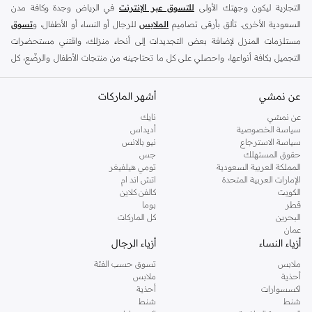
التجارية ليكون وجهتك الأولى
للتسوق عبر الإنترنت
في الرياض وجدة وكافة مدن
السعودية الأخرى. تألق بأرقى تصاميم
الملابس
للرجال أو النساء أو الأطفال، و
تسوق
مستلزمات المنزل لإضافة بعض التجديدات إلى أنحاء منزلك، واقتني مستحضرات
التجميل بكافة أنواعها، واحصلي على كل ما تحتاجينه من منتجات الأطفال والرضّع، كل
ذلك وأكثر في مكان واحد.
عن نمشي
أفضل العلامات التجارية في السعودية
أشهر الماركات
يضم متجر نمشي السعودية أونلاين مجموعة ضخمة من المنتجات من أفضل العلامات
عن نمشي
نايك
سياسة الخصوصية
أديداس
التجارية، بداية من الأزياء وحتى مستلزمات المنزل. ستجد لدينا كل ما ترغب به من
سياسة الاسترجاع
نيو بالانس
الملابس والأحذية والإكسسوارات وكافة احتياجاتك الأخرى من علامات رائدة مثل:
حقوق المستهلك
جس
ديفاكتو
، و
ديزل
، و
بيير كاردان
، و
تومي هيلفيغر
، و
ريفر ايلاند
، و
جوكي
، و
لي كوبر
،
المملكة العربية السعودية
تومي هيلفيغر
الإمارات العربية المتحدة
اتش اند ام
و
مايكل كورس
، و
بيفرلي هيلز بولو كلوب
، و
أمريكان إيجل
، و
كالفن كلاين
، و
بولو رالف
الكويت
كالفن كلاين
لورين
، و
دكني
وغيرهم الكثير.
قطر
بوما
البحرين
كل الماركات
كما ستجد ملابس للكبار والأطفال لدى نمشي السعودية من علامات مثل
ريزرفد
،
عمان
وماركات خاصة بالأطفال مثل
كارز
وأخرى للرضع مثل
مذركير
. وامنح منزلك لمسة أناقة
أزياء النساء
أزياء الرجال
جديدة مع تشكيلة واسعة من ديكورات
ريفا هوم
وغيرها من العلامات الرائدة.
ملابس
تسوق حسب الفئة
تسوقي أزياء نسائية مواكبة للموضة في السعودية
أحذية
ملابس
اكسسوارات
أحذية
إذا كنتِ ترغبين في مواكبة أحدث الصيحات، أو تودين اقتناء قطع أزياء أساسية استعدادًا
شنط
شنط