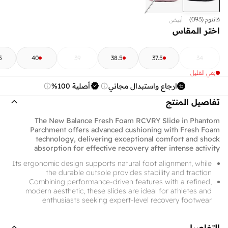
فانتوم (093)
أبيض
اختر المقاس
5
40
39
38.5
37.5
34
بقي القليل
ارجاع واستبدال مجاني
أصلية 100%
تفاصيل المنتج
The New Balance Fresh Foam RCVRY Slide in Phantom
Parchment offers advanced cushioning with Fresh Foam
technology, delivering exceptional comfort and shock
absorption for effective recovery after intense activity
Its ergonomic design supports natural foot alignment, while
the durable outsole provides stability and traction
Combining performance-driven features with a refined,
modern aesthetic, these slides are ideal for athletes and
enthusiasts seeking expert-level recovery footwear
التفاصيل