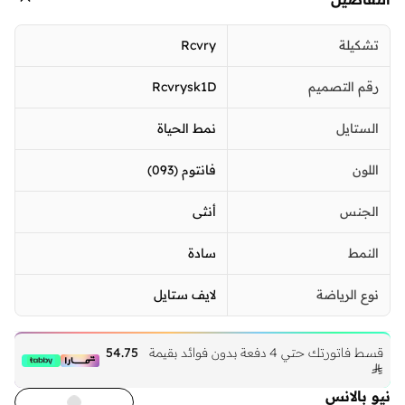
تشكيلة
Rcvry
رقم التصميم
Rcvrysk1D
الستايل
نمط الحياة
اللون
فانتوم (093)
الجنس
أنثى
النمط
سادة
نوع الرياضة
لايف ستايل
قسط فاتورتك حتي 4 دفعة بدون فوائد بقيمة
54.75

نيو بالانس