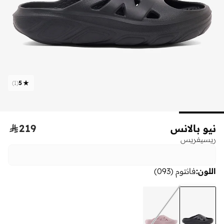
)
1
(
5
نيو بالانس
219

ريسيفريس
اللون
:
فانتوم (093)