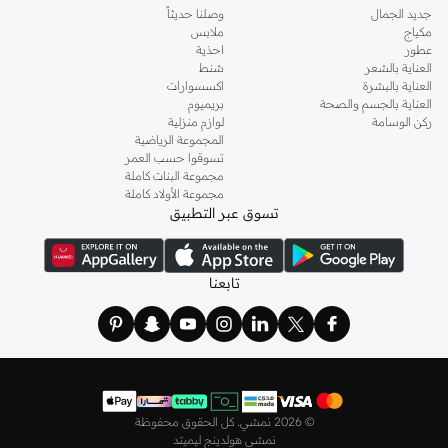
جديد الجمال
وصلنا حديثاً
اطلعي على تشكيلة متكاملة من
الكنزات
والبلوزات والقمصان والتيشيرتات، من أفضل
مكياج
ملابس
الماركات مثل أويشو و
كارين ميلين
و
مانجو
و
ريس
وتألقي في عطلة نهاية الأسبوع وأثناء
عطور
احذية
ذهابك إلى العمل وفي السهرات والمناسبات المتنوعة.
العناية بالشعر
شنط
العناية بالبشرة
اكسسوارات
اختاري
فساتين
أنيقة بتصاميم عصرية تناسب ذوقك، بقصّات طويلة أو قصيرة،
العناية بالجسم والصحة
بريميوم
وباستايلات كاجوال أو رسمية. لدينا خيارات متعددة من علامات رائدة مثل
جولدن ابل
ركن الوسامة
لوازم منزلية
المجموعة الرياضية
و
ليتشي
و
نيشات لينين
و
فيمي9
وغيرهم.
تسوقوا حسب العمر
كما لدينا كل ما يتعلق ب
اللانجري
! اختاري من مجموعتنا قطعًا أنثوية مثل
الكورسيه
أو
مجموعة البنات كاملة
مجموعة الأولاد كاملة
أطقم من
لا سينزا
، أو اقتني العبوات الاقتصادية التي تحتوي على كافة القطع الأساسية.
تسوق عبر التطبيق
ولدينا أيضًا
ملابس نوم نسائية
مريحة، بما في ذلك قمصان النوم والبيجامات من علامات
مثل
نعومي
وغيرها.
استعدي لأجواء الصيف مع مجموعتنا من ملابس السباحة التي تضم كل ما تحتاجينه،
تابعنا
بداية من
بيكيني
القطعتين بجميع المقاسات وحتى المايوهات ذات القطعة الواحدة وكافة
مستلزمات الشاطئ أو المسبح.
تسوق أزياء رجالية بتصاميم راقية في السعودية
تألق بأفضل إطلالة مع مجموعة متكاملة من الملابس الرجالية. ستجد لدينا كل ما تحتاجه
من علامات رائدة مثل
تمبرلاند
و
لاكوست
و
غانت
و
جيوردانو
وغيرها، لتكون دائمًا في أبهى
©
2026 نمشي. كل الحقوق محفوظة
صورة سواء كنت متوجهاً إلى عملك أو تقضي عطلة نهاية الأسبوع برفقة أصدقائك
نمشي هولدينج ليميتد