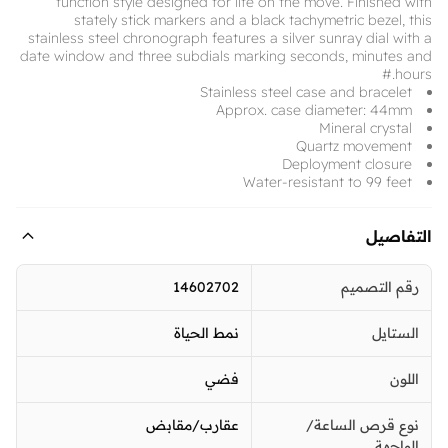
function style designed for life on the move. Finished with
stately stick markers and a black tachymetric bezel, this
stainless steel chronograph features a silver sunray dial with a
date window and three subdials marking seconds, minutes and
hours.#
Stainless steel case and bracelet
Approx. case diameter: 44mm
Mineral crystal
Quartz movement
Deployment closure
Water-resistant to 99 feet
التفاصيل
رقم التصميم
14602702
الستايل
نمط الحياة
اللون
فضي
نوع قرص الساعة/
عقارب/مقابض
الواجهة