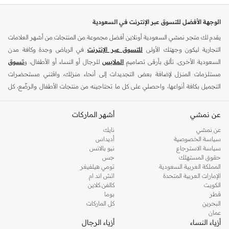
الوجهة الأفضل للتسوق عبر الإنترنت في السعودية
يقدم لك متجر نمشي السعودية أونلاين أفضل مجموعة من المنتجات من أشهر العلامات
التجارية ليكون وجهتك الأولى
للتسوق عبر الإنترنت
في الرياض وجدة وكافة مدن
السعودية الأخرى. تألق بأرقى تصاميم
الملابس
للرجال أو النساء أو الأطفال، و
تسوق
مستلزمات المنزل لإضافة بعض التجديدات إلى أنحاء منزلك، واقتني مستحضرات
التجميل بكافة أنواعها، واحصلي على كل ما تحتاجينه من منتجات الأطفال والرضّع، كل
ذلك وأكثر في مكان واحد.
عن نمشي
أفضل العلامات التجارية في السعودية
أشهر الماركات
يضم متجر نمشي السعودية أونلاين مجموعة ضخمة من المنتجات من أفضل العلامات
عن نمشي
نايك
سياسة الخصوصية
أديداس
التجارية، بداية من الأزياء وحتى مستلزمات المنزل. ستجد لدينا كل ما ترغب به من
سياسة الاسترجاع
نيو بالانس
الملابس والأحذية والإكسسوارات وكافة احتياجاتك الأخرى من علامات رائدة مثل:
حقوق المستهلك
جس
ديفاكتو
، و
ديزل
، و
بيير كاردان
، و
تومي هيلفيغر
، و
ريفر ايلاند
، و
جوكي
، و
لي كوبر
،
المملكة العربية السعودية
تومي هيلفيغر
الإمارات العربية المتحدة
اتش اند ام
و
مايكل كورس
، و
بيفرلي هيلز بولو كلوب
، و
أمريكان إيجل
، و
كالفن كلاين
، و
بولو رالف
الكويت
كالفن كلاين
لورين
، و
دكني
وغيرهم الكثير.
قطر
بوما
البحرين
كل الماركات
كما ستجد ملابس للكبار والأطفال لدى نمشي السعودية من علامات مثل
ريزرفد
،
عمان
وماركات خاصة بالأطفال مثل
كارز
وأخرى للرضع مثل
مذركير
. وامنح منزلك لمسة أناقة
أزياء النساء
أزياء الرجال