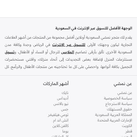
الوجهة الأفضل للتسوق عبر الإنترنت في السعودية
يقدم لك متجر نمشي السعودية أونلاين أفضل مجموعة من المنتجات من أشهر العلامات
التجارية ليكون وجهتك الأولى
للتسوق عبر الإنترنت
في الرياض وجدة وكافة مدن
السعودية الأخرى. تألق بأرقى تصاميم
الملابس
للرجال أو النساء أو الأطفال، و
تسوق
مستلزمات المنزل لإضافة بعض التجديدات إلى أنحاء منزلك، واقتني مستحضرات
التجميل بكافة أنواعها، واحصلي على كل ما تحتاجينه من منتجات الأطفال والرضّع، كل
ذلك وأكثر في مكان واحد.
عن نمشي
أفضل العلامات التجارية في السعودية
أشهر الماركات
يضم متجر نمشي السعودية أونلاين مجموعة ضخمة من المنتجات من أفضل العلامات
عن نمشي
نايك
سياسة الخصوصية
أديداس
التجارية، بداية من الأزياء وحتى مستلزمات المنزل. ستجد لدينا كل ما ترغب به من
سياسة الاسترجاع
نيو بالانس
الملابس والأحذية والإكسسوارات وكافة احتياجاتك الأخرى من علامات رائدة مثل:
حقوق المستهلك
جس
ديفاكتو
، و
ديزل
، و
بيير كاردان
، و
تومي هيلفيغر
، و
ريفر ايلاند
، و
جوكي
، و
لي كوبر
،
المملكة العربية السعودية
تومي هيلفيغر
الإمارات العربية المتحدة
اتش اند ام
و
مايكل كورس
، و
بيفرلي هيلز بولو كلوب
، و
أمريكان إيجل
، و
كالفن كلاين
، و
بولو رالف
الكويت
كالفن كلاين
لورين
، و
دكني
وغيرهم الكثير.
قطر
بوما
البحرين
كل الماركات