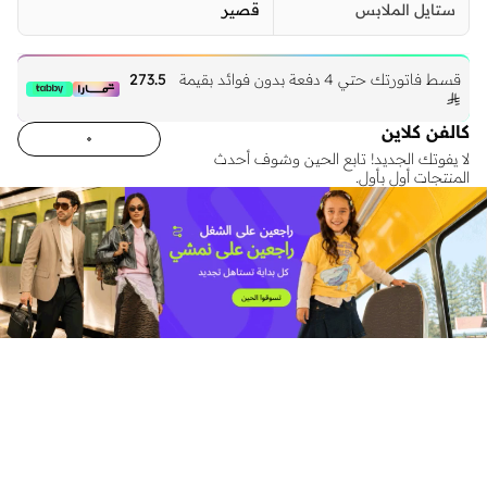
ستايل الملابس
قصير
قسط فاتورتك حتي 4 دفعة بدون فوائد بقيمة
273.5

كالفن كلاين
لا يفوتك الجديد! تابع الحين وشوف أحدث
المنتجات أول بأول.