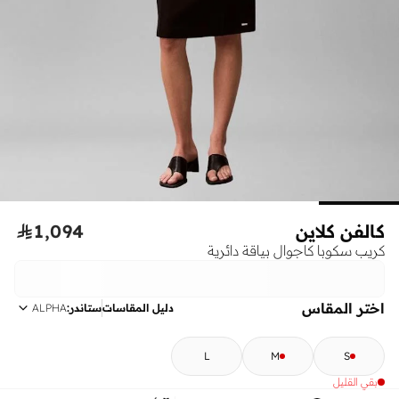
كالفن كلاين
1,094

كريب سكوبا كاجوال بياقة دائرية
اختر المقاس
دليل المقاسات
ستاندر
:
ALPHA
L
M
S
بقي القليل