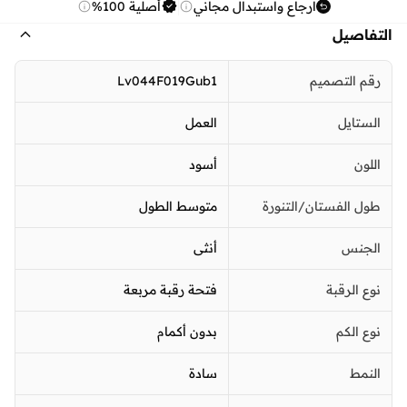
ارجاع واستبدال مجاني
أصلية 100%
التفاصيل
رقم التصميم
Lv044F019Gub1
الستايل
العمل
اللون
أسود
طول الفستان/التنورة
متوسط الطول
الجنس
أنثى
نوع الرقبة
فتحة رقبة مربعة
نوع الكم
بدون أكمام
النمط
سادة