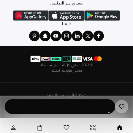
تسوق عبر التطبيق
ولدينا أيضًا
ملابس نوم نسائية
مريحة، بما في ذلك قمصان النوم والبيجامات من علامات
مثل
نعومي
وغيرها.
استعدي لأجواء الصيف مع مجموعتنا من ملابس السباحة التي تضم كل ما تحتاجينه،
تابعنا
بداية من
بيكيني
القطعتين بجميع المقاسات وحتى المايوهات ذات القطعة الواحدة وكافة
مستلزمات الشاطئ أو المسبح.
تسوق أزياء رجالية بتصاميم راقية في السعودية
تألق بأفضل إطلالة مع مجموعة متكاملة من الملابس الرجالية. ستجد لدينا كل ما تحتاجه
من علامات رائدة مثل
تمبرلاند
و
لاكوست
و
غانت
و
جيوردانو
وغيرها، لتكون دائمًا في أبهى
©
2026 نمشي. كل الحقوق محفوظة
صورة سواء كنت متوجهاً إلى عملك أو تقضي عطلة نهاية الأسبوع برفقة أصدقائك
نمشي هولدينج ليميتد
وعائلتك.
ستجد لدينا في مجموعة التيشيرتات والقمصان كل ما تحتاجه مع مجموعة متنوعة من
التصاميم. جدّد إطلالتك وتسوق
قمصان بولو
بالألوان التي تفضلها، وكن متألقًا في عملك
شركة أزيائي الجميلة للتجارة
وفي نزهاتك مع أصدقائك. واطلع على الكنزات والهوديز و
البليزرات
بتصاميم ومقاسات
رقم السجل التجاري 4030356009
وألوان متعددة لتكون بكامل أناقتك في كافة المناسبات.
ضريبة القيمة المضافة - رقم 310398596400003
اختر ما يناسبك من تشكيلتنا الواسعة من
الجينزات
بجميع الألوان والمقاسات. ونسّقها
مع قمصان عصرية لإطلالة أنيقة أو ارتدِها مع تيشيرت وحذاء رياضي لمظهر رائع مواكب
للموضة.