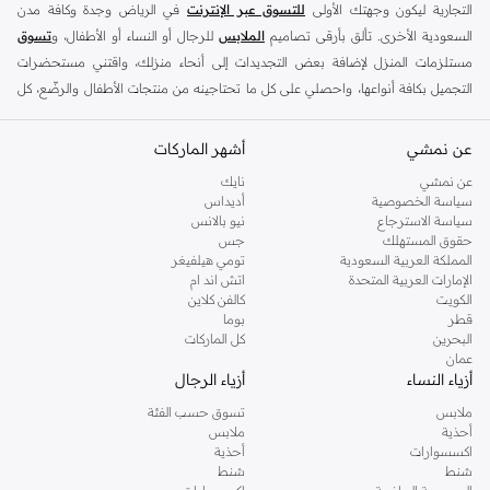
التجارية ليكون وجهتك الأولى
للتسوق عبر الإنترنت
في الرياض وجدة وكافة مدن
السعودية الأخرى. تألق بأرقى تصاميم
الملابس
للرجال أو النساء أو الأطفال، و
تسوق
مستلزمات المنزل لإضافة بعض التجديدات إلى أنحاء منزلك، واقتني مستحضرات
التجميل بكافة أنواعها، واحصلي على كل ما تحتاجينه من منتجات الأطفال والرضّع، كل
ذلك وأكثر في مكان واحد.
عن نمشي
أفضل العلامات التجارية في السعودية
أشهر الماركات
يضم متجر نمشي السعودية أونلاين مجموعة ضخمة من المنتجات من أفضل العلامات
عن نمشي
نايك
سياسة الخصوصية
أديداس
التجارية، بداية من الأزياء وحتى مستلزمات المنزل. ستجد لدينا كل ما ترغب به من
سياسة الاسترجاع
نيو بالانس
الملابس والأحذية والإكسسوارات وكافة احتياجاتك الأخرى من علامات رائدة مثل:
حقوق المستهلك
جس
ديفاكتو
، و
ديزل
، و
بيير كاردان
، و
تومي هيلفيغر
، و
ريفر ايلاند
، و
جوكي
، و
لي كوبر
،
المملكة العربية السعودية
تومي هيلفيغر
الإمارات العربية المتحدة
اتش اند ام
و
مايكل كورس
، و
بيفرلي هيلز بولو كلوب
، و
أمريكان إيجل
، و
كالفن كلاين
، و
بولو رالف
الكويت
كالفن كلاين
لورين
، و
دكني
وغيرهم الكثير.
قطر
بوما
البحرين
كل الماركات
كما ستجد ملابس للكبار والأطفال لدى نمشي السعودية من علامات مثل
ريزرفد
،
عمان
وماركات خاصة بالأطفال مثل
كارز
وأخرى للرضع مثل
مذركير
. وامنح منزلك لمسة أناقة
أزياء النساء
أزياء الرجال
جديدة مع تشكيلة واسعة من ديكورات
ريفا هوم
وغيرها من العلامات الرائدة.
ملابس
تسوق حسب الفئة
تسوقي أزياء نسائية مواكبة للموضة في السعودية
أحذية
ملابس
اكسسوارات
أحذية
إذا كنتِ ترغبين في مواكبة أحدث الصيحات، أو تودين اقتناء قطع أزياء أساسية استعدادًا
شنط
شنط
للموسم الجديد، أو تفكرين في إضافة قطع جديدة إلى مجموعة ملابسك، فستجدين كل