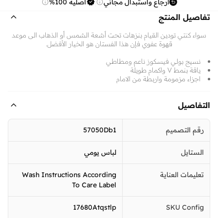
ارجاع واستبدال مجاني
أصلية 100%
تفاصيل المنتج
سواء كنتي تودين القيام بنزهات تحت أشعة الشمس أو الذهاب الى موعد
قهوة عفوي فإن هذا الفستان هو الخيار الأفضل.
نسيج بولي فيسكوز ناعم ومطاطي
ياقة بنمط V واكمام طويلة
اجزاء مزمومة واربطة من الامام
التفاصيل
رقم التصميم
57050Db1
الستايل
لباس يومي
تعليمات العناية
Wash Instructions According
To Care Label
17680Atqstlp
SKU Config