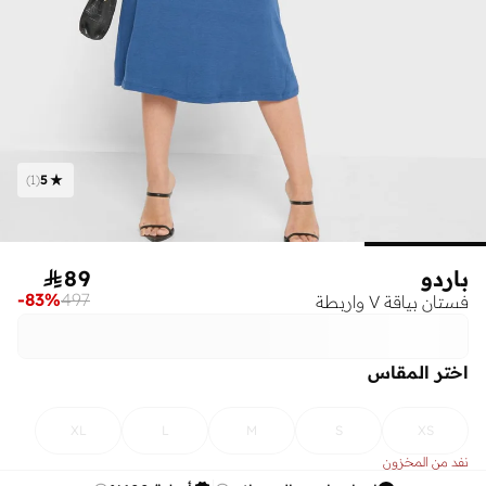
)
1
(
5
باردو
89

-
83
%
497
فستان بياقة V واربطة
اختر المقاس
XL
L
M
S
XS
نفد من المخزون