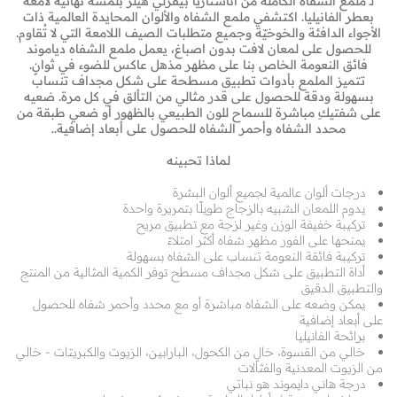
لـ ملمع الشفاه الكاملة من أناستازيا بيفرلي هيلز بلمسة نهائية لامعة
بعطر الفانيليا. اكتشفي ملمع الشفاه والألوان المحايدة العالمية ذات
الأجواء الدافئة والخوخيّة وجميع متطلبات الصيف اللامعة التي لا تُقاوم.
للحصول على لمعان لافت بدون اصباغ، يعمل ملمع الشفاه دياموند
فائق النعومة الخاص بنا على مظهر مذهل عاكس للضوء في ثوانٍ.
تتميز الملمع بأدوات تطبيق مسطحة على شكل مجداف تنساب
بسهولة ودقة للحصول على قدر مثالي من التألق في كل مرة. ضعيه
على شفتيكِ مباشرة للسماح للون الطبيعي بالظهور أو ضعي طبقة من
محدد الشفاه وأحمر الشفاه للحصول على أبعاد إضافية..
لماذا تحبينه
درجات ألوان عالمية لجميع ألوان البشرة
يدوم اللمعان الشبيه بالزجاج طويلًا بتمريرة واحدة
تركيبة خفيفة الوزن وغير لزجة مع تطبيق مريح
يمنحها على الفور مظهر شفاه أكثر امتلاءً
تركيبة فائقة النعومة تنساب على الشفاه بسهولة
أداة التطبيق على شكل مجداف مسطح توفر الكمية المثالية من المنتج
والتطبيق الدقيق
يمكن وضعه على الشفاه مباشرة أو مع محدد وأحمر شفاه للحصول
على أبعاد إضافية
برائحة الفانيليا
خالي من القسوة، خالٍ من الكحول، البارابين، الزيوت والكبريتات - خالي
من الزيوت المعدنية والفثالات
درجة هاني دايموند هو نباتي