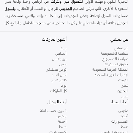
التجارية ليكون وجهتك الأولى
للتسوق عبر الإنترنت
في الرياض وجدة وكافة مدن
السعودية الأخرى. تألق بأرقى تصاميم
الملابس
للرجال أو النساء أو الأطفال، و
تسوق
مستلزمات المنزل لإضافة بعض التجديدات إلى أنحاء منزلك، واقتني مستحضرات
التجميل بكافة أنواعها، واحصلي على كل ما تحتاجينه من منتجات الأطفال والرضّع، كل
ذلك وأكثر في مكان واحد.
عن نمشي
أفضل العلامات التجارية في السعودية
أشهر الماركات
يضم متجر نمشي السعودية أونلاين مجموعة ضخمة من المنتجات من أفضل العلامات
عن نمشي
نايك
سياسة الخصوصية
أديداس
التجارية، بداية من الأزياء وحتى مستلزمات المنزل. ستجد لدينا كل ما ترغب به من
سياسة الاسترجاع
نيو بالانس
الملابس والأحذية والإكسسوارات وكافة احتياجاتك الأخرى من علامات رائدة مثل:
حقوق المستهلك
جس
ديفاكتو
، و
ديزل
، و
بيير كاردان
، و
تومي هيلفيغر
، و
ريفر ايلاند
، و
جوكي
، و
لي كوبر
،
المملكة العربية السعودية
تومي هيلفيغر
الإمارات العربية المتحدة
اتش اند ام
و
مايكل كورس
، و
بيفرلي هيلز بولو كلوب
، و
أمريكان إيجل
، و
كالفن كلاين
، و
بولو رالف
الكويت
كالفن كلاين
لورين
، و
دكني
وغيرهم الكثير.
قطر
بوما
البحرين
كل الماركات
كما ستجد ملابس للكبار والأطفال لدى نمشي السعودية من علامات مثل
ريزرفد
،
عمان
وماركات خاصة بالأطفال مثل
كارز
وأخرى للرضع مثل
مذركير
. وامنح منزلك لمسة أناقة
أزياء النساء
أزياء الرجال
جديدة مع تشكيلة واسعة من ديكورات
ريفا هوم
وغيرها من العلامات الرائدة.
ملابس
تسوق حسب الفئة
تسوقي أزياء نسائية مواكبة للموضة في السعودية
أحذية
ملابس
اكسسوارات
أحذية
إذا كنتِ ترغبين في مواكبة أحدث الصيحات، أو تودين اقتناء قطع أزياء أساسية استعدادًا
شنط
شنط
للموسم الجديد، أو تفكرين في إضافة قطع جديدة إلى مجموعة ملابسك، فستجدين كل
المجموعة الرياضية
اكسسوارات