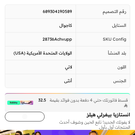
رقم التصميم
689304190589
الستايل
كاجوال
28736Achvupp
SKU Config
بلد المنشأ
الولايات المتحدة الأمريكية (USA)
اللون
لاتي
الجنس
أنثى
قسط فاتورتك حتي 4 دفعة بدون فوائد بقيمة
32.5

انستازيا بيفرلي هيلز‎
لا يفوتك الجديد! تابع الحين وشوف أحدث
المنتجات أول بأول.