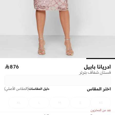
ادريانا بابيل
876

فستان شفاف بترتر
اختر المقاس
(
المقاس الأصلي
)
دليل المقاسات
XL
L
M
S
XS
نفد من المخزون