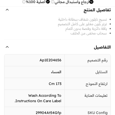
ارجاع واستبدال مجاني
أصلية 100%
تفاصيل المنتج
نسيج نايلون شفاف ببطانة داخلية
ترتر بلون مغاير على كامل التصميم
ياقة دائرية وقصة بدون اكمام
سحاب مخفي من الخلف
التفاصيل
رقم التصميم
Ap1E204656
الستايل
المساء
ارتفاع النموذج
173 Cm
تعليمات العناية
Wash According To
Instructions On Care Label.
29904At54Gfp
SKU Config