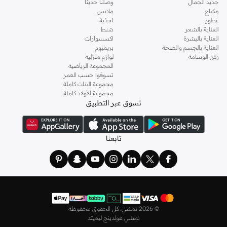
جديد الجمال
وصلنا حديثاً
اطلعي على تشكيلة متكاملة من
الكنزات
والبلوزات والقمصان والتيشيرتات، من أفضل
مكياج
ملابس
الماركات مثل أويشو و
كارين ميلين
و
مانجو
و
ريس
وتألقي في عطلة نهاية الأسبوع وأثناء
عطور
احذية
ذهابك إلى العمل وفي السهرات والمناسبات المتنوعة.
العناية بالشعر
شنط
العناية بالبشرة
اكسسوارات
اختاري
فساتين
أنيقة بتصاميم عصرية تناسب ذوقك، بقصّات طويلة أو قصيرة،
العناية بالجسم والصحة
بريميوم
وباستايلات كاجوال أو رسمية. لدينا خيارات متعددة من علامات رائدة مثل
جولدن ابل
ركن الوسامة
لوازم منزلية
المجموعة الرياضية
و
ليتشي
و
نيشات لينين
و
فيمي9
وغيرهم.
تسوقوا حسب العمر
كما لدينا كل ما يتعلق ب
اللانجري
! اختاري من مجموعتنا قطعًا أنثوية مثل
الكورسيه
أو
مجموعة البنات كاملة
مجموعة الأولاد كاملة
أطقم من
لا سينزا
، أو اقتني العبوات الاقتصادية التي تحتوي على كافة القطع الأساسية.
تسوق عبر التطبيق
ولدينا أيضًا
ملابس نوم نسائية
مريحة، بما في ذلك قمصان النوم والبيجامات من علامات
مثل
نعومي
وغيرها.
استعدي لأجواء الصيف مع مجموعتنا من ملابس السباحة التي تضم كل ما تحتاجينه،
تابعنا
بداية من
بيكيني
القطعتين بجميع المقاسات وحتى المايوهات ذات القطعة الواحدة وكافة
مستلزمات الشاطئ أو المسبح.
تسوق أزياء رجالية بتصاميم راقية في السعودية
تألق بأفضل إطلالة مع مجموعة متكاملة من الملابس الرجالية. ستجد لدينا كل ما تحتاجه
من علامات رائدة مثل
تمبرلاند
و
لاكوست
و
غانت
و
جيوردانو
وغيرها، لتكون دائمًا في أبهى
©
2026 نمشي. كل الحقوق محفوظة
صورة سواء كنت متوجهاً إلى عملك أو تقضي عطلة نهاية الأسبوع برفقة أصدقائك
نمشي هولدينج ليميتد
وعائلتك.