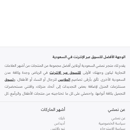
الوجهة الأفضل للتسوق عبر الإنترنت في السعودية
يقدم لك متجر نمشي السعودية أونلاين أفضل مجموعة من المنتجات من أشهر العلامات
التجارية ليكون وجهتك الأولى
للتسوق عبر الإنترنت
في الرياض وجدة وكافة مدن
السعودية الأخرى. تألق بأرقى تصاميم
الملابس
للرجال أو النساء أو الأطفال، و
تسوق
مستلزمات المنزل لإضافة بعض التجديدات إلى أنحاء منزلك، واقتني مستحضرات
التجميل بكافة أنواعها، واحصلي على كل ما تحتاجينه من منتجات الأطفال والرضّع، كل
ذلك وأكثر في مكان واحد.
عن نمشي
أفضل العلامات التجارية في السعودية
أشهر الماركات
يضم متجر نمشي السعودية أونلاين مجموعة ضخمة من المنتجات من أفضل العلامات
عن نمشي
نايك
سياسة الخصوصية
أديداس
التجارية، بداية من الأزياء وحتى مستلزمات المنزل. ستجد لدينا كل ما ترغب به من
سياسة الاسترجاع
نيو بالانس