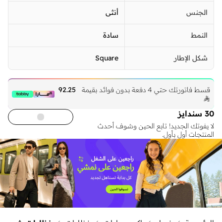
الجنس
أنثى
النمط
سادة
شكل الإطار
Square
قسط فاتورتك حتي 4 دفعة بدون فوائد بقيمة
92.25

30 سندايز
لا يفوتك الجديد! تابع الحين وشوف أحدث
المنتجات أول بأول.