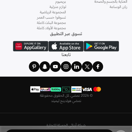
العناية بالجسم والصحة
بريميوم
وباستايلات كاجوال أو رسمية. لدينا خيارات متعددة من علامات رائدة مثل
جولدن ابل
ركن الوسامة
لوازم منزلية
المجموعة الرياضية
و
ليتشي
و
نيشات لينين
و
فيمي9
وغيرهم.
تسوقوا حسب العمر
كما لدينا كل ما يتعلق ب
اللانجري
! اختاري من مجموعتنا قطعًا أنثوية مثل
الكورسيه
أو
مجموعة البنات كاملة
مجموعة الأولاد كاملة
أطقم من
لا سينزا
، أو اقتني العبوات الاقتصادية التي تحتوي على كافة القطع الأساسية.
تسوق عبر التطبيق
ولدينا أيضًا
ملابس نوم نسائية
مريحة، بما في ذلك قمصان النوم والبيجامات من علامات
مثل
نعومي
وغيرها.
استعدي لأجواء الصيف مع مجموعتنا من ملابس السباحة التي تضم كل ما تحتاجينه،
تابعنا
بداية من
بيكيني
القطعتين بجميع المقاسات وحتى المايوهات ذات القطعة الواحدة وكافة
مستلزمات الشاطئ أو المسبح.
تسوق أزياء رجالية بتصاميم راقية في السعودية
تألق بأفضل إطلالة مع مجموعة متكاملة من الملابس الرجالية. ستجد لدينا كل ما تحتاجه
من علامات رائدة مثل
تمبرلاند
و
لاكوست
و
غانت
و
جيوردانو
وغيرها، لتكون دائمًا في أبهى
©
2026 نمشي. كل الحقوق محفوظة
صورة سواء كنت متوجهاً إلى عملك أو تقضي عطلة نهاية الأسبوع برفقة أصدقائك
نمشي هولدينج ليميتد
وعائلتك.
ستجد لدينا في مجموعة التيشيرتات والقمصان كل ما تحتاجه مع مجموعة متنوعة من
التصاميم. جدّد إطلالتك وتسوق
قمصان بولو
بالألوان التي تفضلها، وكن متألقًا في عملك
شركة أزيائي الجميلة للتجارة
وفي نزهاتك مع أصدقائك. واطلع على الكنزات والهوديز و
البليزرات
بتصاميم ومقاسات
رقم السجل التجاري 4030356009