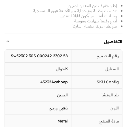
إطار خفيف من المعدن المتين
عدسات مظللة مع حماية من الأشعة فوق البنفسجية
وسادات أنف سيليكون قابلة للتعديل
أذرع رفيعة بنهايات مقوسة
مع علبة مزينة بشعار الماركة
التفاصيل
رقم التصميم
Sw52302 30S 000242 2302 58
الستايل
كاجوال
43232Acahbep
SKU Config
بلد المنشأ
الصين
اللون
ذهبي وردي
مادة المنتج
Metal