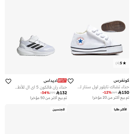
)
4
(
5
كونفرس
اديداس
حذاء تشاك تايلور اول ستار للبيبي
حذاء ران فالكون 5 اي ال للأطفال

150
-
12
%
169

132
-
34
%
199
تم بيع أكثر من 20 مؤخرا
تم بيع أكثر من 50 مؤخرا
الأكثر طلبا
للجنسين