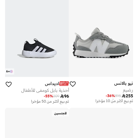
6
+
نيو بالانس
اديداس
رضيع
أحذية بابل كومفي للأطفال

255
-
36
%
395

96
توصيل مجاني
-
55
%
209
تم بيع أكثر من 10 مؤخرا
تم بيع أكثر من 50 مؤخرا
توصيل مجاني
تم بيع أكثر من 10 مؤخرا
للجنسين