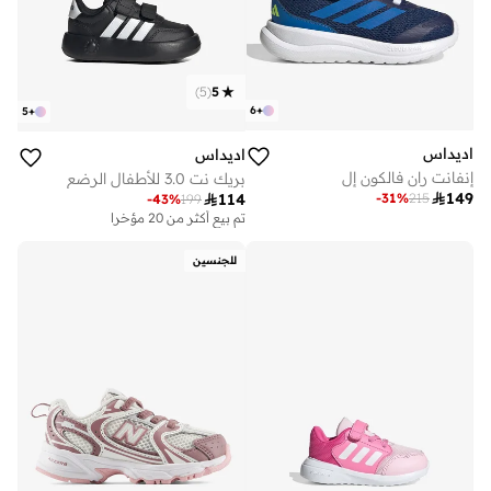
)
5
(
5
6
+
5
+
اديداس
اديداس
إنفانت ران فالكون إل
بريك نت 3.0 للأطفال الرضع

149
-
31
%
215

114
-
43
%
199
تم بيع أكثر من 20 مؤخرا
للجنسين