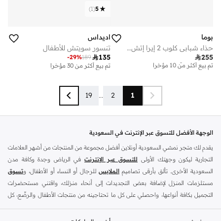
)
1
(
5
بوما
اديداس
حذاء شبابي كلوب 2 إيرا إتش كيه آند إف آر 2 في للاطفال
تنسور سويتش للأطفال

135

255
-
29
%
189
توصيل مجاني
تم بيع أكثر من 10 مؤخرا
تم بيع أكثر من 30 مؤخرا
توصيل مجاني
تم بيع أكثر من 10 مؤخرا
19
...
2
1
الوجهة الأفضل للتسوق عبر الإنترنت في السعودية
يقدم لك متجر نمشي السعودية أونلاين أفضل مجموعة من المنتجات من أشهر العلامات
التجارية ليكون وجهتك الأولى
للتسوق عبر الإنترنت
في الرياض وجدة وكافة مدن
السعودية الأخرى. تألق بأرقى تصاميم
الملابس
للرجال أو النساء أو الأطفال، و
تسوق
مستلزمات المنزل لإضافة بعض التجديدات إلى أنحاء منزلك، واقتني مستحضرات
التجميل بكافة أنواعها، واحصلي على كل ما تحتاجينه من منتجات الأطفال والرضّع، كل
ذلك وأكثر في مكان واحد.