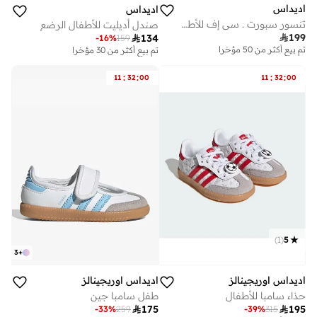
اديداس
اديداس
تنسور سبورت . سي إف للأطفال الرضع
صندل أديليت للأطفال الرضع

199

134
-
16
%
159
تم بيع أكثر من 50 مؤخرا
تم بيع أكثر من 30 مؤخرا
:
:
:
:
11
32
00
11
32
00
)
1
(
5
3
+
اديداس اوريجينالز
اديداس اوريجينالز
حذاء سامبا للأطفال
طفل سامبا جين

175

195
-
33
%
259
-
39
%
315