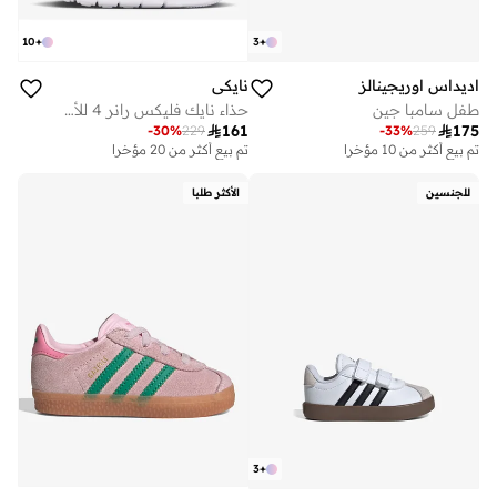
10
+
3
+
اديداس اوريجينالز
نايكي
طفل سامبا جين
حذاء نايك فليكس رانر 4 للأطفال

161

175
-
30
%
229
-
33
%
259
تم بيع أكثر من 10 مؤخرا
تم بيع أكثر من 20 مؤخرا
للجنسين
الأكثر طلبا
3
+