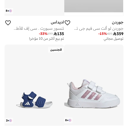
8
+
اديداس
جوردن
تنسور سبورت . سي إف للأطفال الرضع
جوردن لو ألت سي فيم جي تي للأطفال الرضع

135

359
-
33
%
199
-
15
%
419
تم بيع أكثر من 10 مؤخرا
توصيل مجاني
للجنسين
8
+
2
+