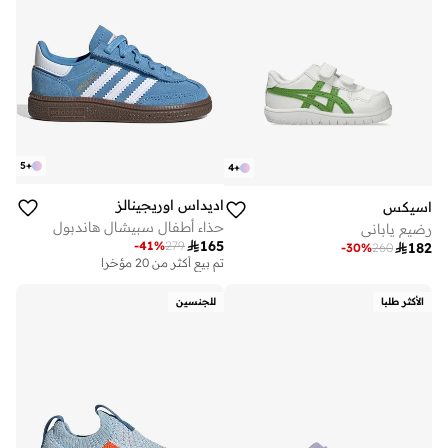
5
+
4
+
اديداس اوريجينالز
اسيكس
حذاء أطفال سبيشال هاندبول
رضيع ياباني

165
-
41
%
279

182
-
30
%
260
تم بيع أكثر من 20 مؤخرا
الأكثر طلبا
للجنسين