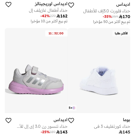
اديداس اوريجينالز
اديداس
حذاء أطفال غازيلف إل
حذاء فلورت 3.0إف للأطفال

162
-
42
%
279

170
-
35
%
259
تم بيع أكثر من 10 مؤخرا
تم بيع أكثر من 50 مؤخرا
:
:
الأكثر طلبا
00
32
11
5
+
بوما
اديداس
حذاء كورتفليف 3 في
حذاء تنسور رن 3.0 إي إل للأطفال

143

145
-
25
%
189
على وشك النفاد