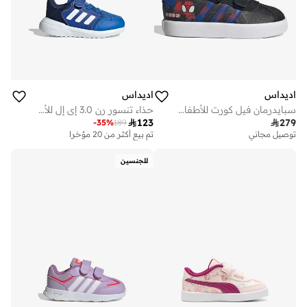
اديداس
اديداس
سبايدرمان فيل كورت للأطفال الرضع
حذاء تنسور رن 3.0 إي إل للأطفال

123

279
-
35
%
189
توصيل مجاني
تم بيع أكثر من 20 مؤخرا
للجنسين