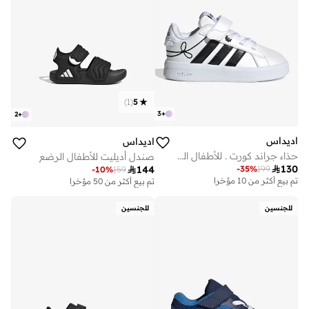
)
1
(
5
3
+
2
+
اديداس
اديداس
حذاء جراند كورت . للأطفال البنات
صندل أديليت للأطفال الرضع

130
-
35
%
199

144
-
10
%
159
تم بيع أكثر من 10 مؤخرا
تم بيع أكثر من 50 مؤخرا
للجنسين
للجنسين