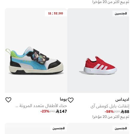
تم بيع أكثر من 20 مؤخرا
:
:
للجنسين
00
32
11
بوما
اديداس
حذاء الأطفال متعدد المرونة سلاحف النينجا
إنفانت بابل كومفي آي

147
-
23
%
190

88
-
58
%
209
تم بيع أكثر من 20 مؤخرا
للجنسين
للجنسين