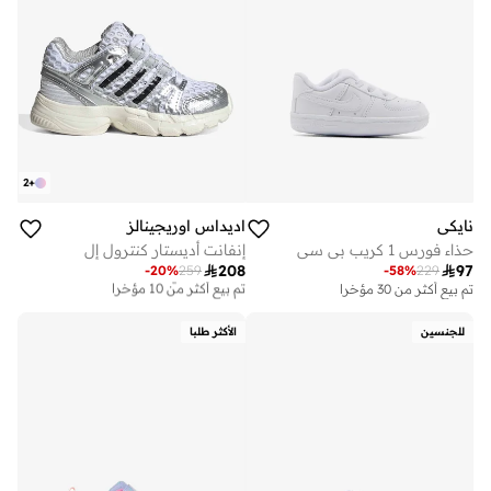
2
+
نايكي
اديداس اوريجينالز
حذاء فورس 1 كريب بي سي
إنفانت أديستار كنترول إل

208

97
-
20
%
259
-
58
%
229
توصيل مجاني
تم بيع أكثر من 10 مؤخرا
تم بيع أكثر من 30 مؤخرا
توصيل مجاني
تم بيع أكثر من 10 مؤخرا
للجنسين
الأكثر طلبا