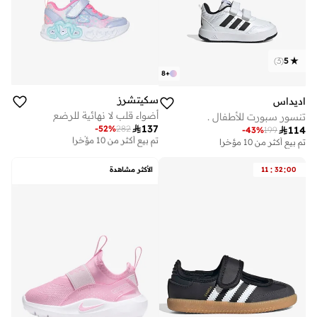
)
3
(
5
8
+
سكيتشرز
اديداس
أضواء قلب لا نهائية للرضع
تنسور سبورت للأطفال .

137
-
52
%
282

114
أفضل سعر لهذا العام
-
43
%
199
تم بيع أكثر من 10 مؤخرا
تم بيع أكثر من 10 مؤخرا
أفضل سعر لهذا العام
تم بيع أكثر من 10 مؤخرا
:
:
00
32
11
الأكثر مشاهدة