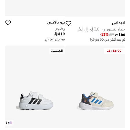
نيو بالانس
اديداس
رضيع
حذاء تنسور رن 3.0 إي إل للأطفال

419

166
-
13
%
189
توصيل مجاني
تم بيع أكثر من 30 مؤخرا
:
:
00
32
11
للجنسين
5
+