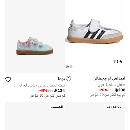
)
1
(
5
3
+
اديداس اوريجينالز
بوما
طفل سامبا جين
بيت الدمى غابي جابي آي آي إنفانت كلوب

208
-
20
%
259

134
توصيل مجاني
-
48
%
255
تم بيع أكثر من 20 مؤخرا
تم بيع أكثر من 10 مؤخرا
توصيل مجاني
تم بيع أكثر من 20 مؤخرا
:
:
00
32
11
للجنسين