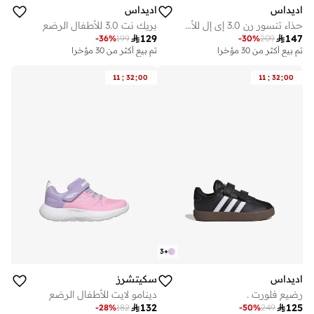
اديداس
اديداس
حذاء تنسور رن 3.0 إي إل للأطفال
بريك نت 3.0 للأطفال الرضع

129

147
-
36
%
199
-
30
%
209
تم بيع أكثر من 30 مؤخرا
تم بيع أكثر من 30 مؤخرا
:
:
:
:
11
32
00
11
32
00
3
+
اديداس
سكيتشرز
رضيع فلورت .
دينامو لايت للأطفال الرضع

132

125
-
28
%
182
-
50
%
249