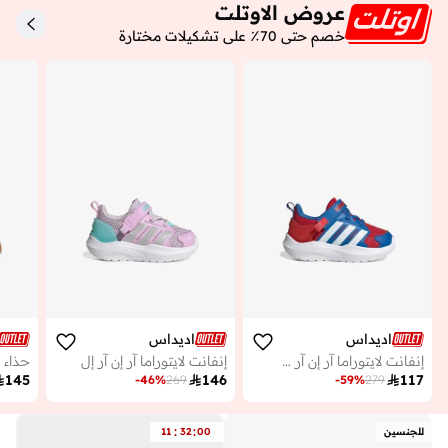
عروض الاوتلت
خصم حتى 70٪ على تشكيلات مختارة
اديداس
اديداس
إنفانت لايتوراما آر إن آر سبايد
إنفانت لايتوراما آر إن آر إل

145

146

117
-
46
%
269
-
59
%
279
:
:
للجنسين
00
32
11