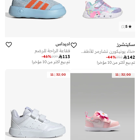
)
1
(
5
اديداس
سكيتشرز
فقاعة الراحة للرضع
حذاء يونيكورن تشارمر للأطفال

113
-
46
%
209

142
-
44
%
252
تم بيع أكثر من 10 مؤخرا
تم بيع أكثر من 10 مؤخرا
:
:
:
:
11
32
00
11
32
00