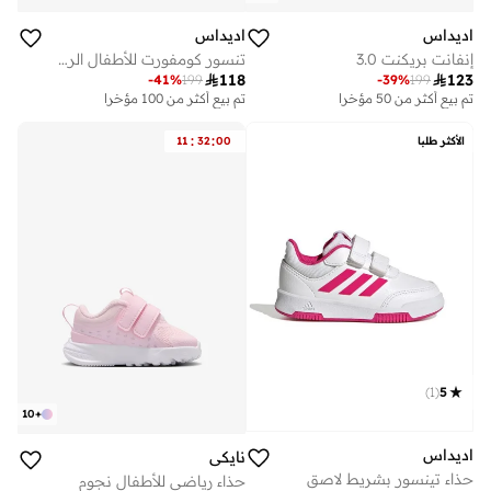
اديداس
اديداس
إنفانت بريكنت 3.0
تنسور كومفورت للأطفال الرضع

118

123
-
41
%
199
-
39
%
199
تم بيع أكثر من 50 مؤخرا
تم بيع أكثر من 100 مؤخرا
:
:
الأكثر طلبا
00
32
11
)
1
(
5
10
+
اديداس
نايكي
حذاء تينسور بشريط لاصق
حذاء رياضي للأطفال نجوم