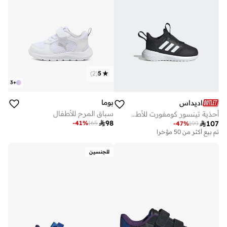
)
2
(
5
3
+
بوما
اديداس
سباق المرح للأطفال
أحذية تينسور كومفورت للأطفال

98
-
41
%
165

107
-
47
%
199
على وشك النفاد
تم بيع أكثر من 50 مؤخرا
على وشك النفاد
تم بيع أكثر من 50 مؤخرا
للجنسين