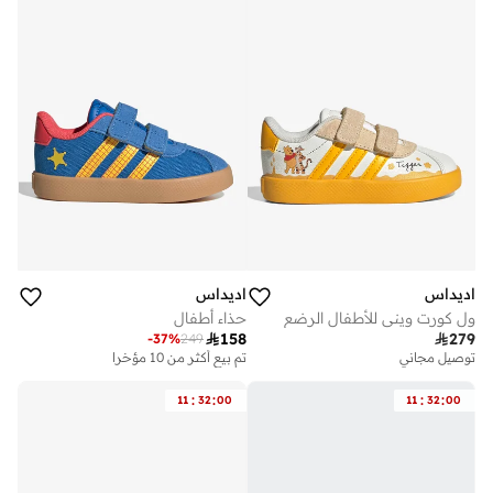
اديداس
اديداس
ول كورت ويني للأطفال الرضع
حذاء أطفال

158

279
-
37
%
249
توصيل مجاني
تم بيع أكثر من 10 مؤخرا
:
:
:
:
11
32
00
11
32
00