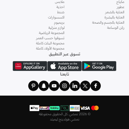
مكياج
ملابس
الماركات مثل أويشو و
كارين ميلين
و
مانجو
و
ريس
وتألقي في عطلة نهاية الأسبوع وأثناء
عطور
احذية
ذهابك إلى العمل وفي السهرات والمناسبات المتنوعة.
العناية بالشعر
شنط
العناية بالبشرة
اكسسوارات
اختاري
فساتين
أنيقة بتصاميم عصرية تناسب ذوقك، بقصّات طويلة أو قصيرة،
العناية بالجسم والصحة
بريميوم
وباستايلات كاجوال أو رسمية. لدينا خيارات متعددة من علامات رائدة مثل
جولدن ابل
ركن الوسامة
لوازم منزلية
المجموعة الرياضية
و
ليتشي
و
نيشات لينين
و
فيمي9
وغيرهم.
تسوقوا حسب العمر
كما لدينا كل ما يتعلق ب
اللانجري
! اختاري من مجموعتنا قطعًا أنثوية مثل
الكورسيه
أو
مجموعة البنات كاملة
مجموعة الأولاد كاملة
أطقم من
لا سينزا
، أو اقتني العبوات الاقتصادية التي تحتوي على كافة القطع الأساسية.
تسوق عبر التطبيق
ولدينا أيضًا
ملابس نوم نسائية
مريحة، بما في ذلك قمصان النوم والبيجامات من علامات
مثل
نعومي
وغيرها.
استعدي لأجواء الصيف مع مجموعتنا من ملابس السباحة التي تضم كل ما تحتاجينه،
تابعنا
بداية من
بيكيني
القطعتين بجميع المقاسات وحتى المايوهات ذات القطعة الواحدة وكافة
مستلزمات الشاطئ أو المسبح.
تسوق أزياء رجالية بتصاميم راقية في السعودية
تألق بأفضل إطلالة مع مجموعة متكاملة من الملابس الرجالية. ستجد لدينا كل ما تحتاجه
من علامات رائدة مثل
تمبرلاند
و
لاكوست
و
غانت
و
جيوردانو
وغيرها، لتكون دائمًا في أبهى
©
2026 نمشي. كل الحقوق محفوظة
صورة سواء كنت متوجهاً إلى عملك أو تقضي عطلة نهاية الأسبوع برفقة أصدقائك
نمشي هولدينج ليميتد
وعائلتك.