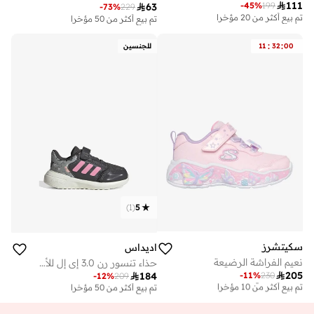

111
-
45
%
199

63
-
73
%
229
تم بيع أكثر من 20 مؤخرا
تم بيع أكثر من 50 مؤخرا
:
:
00
32
11
للجنسين
)
1
(
5
سكيتشرز
اديداس
نعيم الفراشة الرضيعة
حذاء تنسور رن 3.0 إي إل للأطفال

205
-
11
%
230

184
توصيل مجاني
-
12
%
209
على وشك النفاد
تم بيع أكثر من 10 مؤخرا
تم بيع أكثر من 50 مؤخرا
توصيل مجاني
على وشك النفاد
تم بيع أكثر من 10 مؤخرا
تم بيع أكثر من 50 مؤخرا