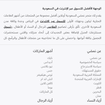
مستوى مظهرك بتصاميم فريدة وأقمشة فاخرة.
الوجهة الأفضل للتسوق عبر الإنترنت في السعودية
الميزات الرئيسية:
يقدم لك متجر نمشي السعودية أونلاين أفضل مجموعة من المنتجات من أشهر العلامات
تصاميم عصرية
التجارية ليكون وجهتك الأولى
للتسوق عبر الإنترنت
في الرياض وجدة وكافة مدن
مواد عالية الجودة
السعودية الأخرى. تألق بأرقى تصاميم
الملابس
للرجال أو النساء أو الأطفال، و
تسوق
مستلزمات المنزل لإضافة بعض التجديدات إلى أنحاء منزلك، واقتني مستحضرات
أنماط متعددة الاستخدامات
التجميل بكافة أنواعها، واحصلي على كل ما تحتاجينه من منتجات الأطفال والرضّع، كل
مثالية لأي خزانة ملابس
ذلك وأكثر في مكان واحد.
تسوق أشيتا فرنانديز اليوم
عن نمشي
أفضل العلامات التجارية في السعودية
أشهر الماركات
جرّب الفرق مع أشيتا فرنانديز. اعثر على قطعك المفضلة الجديدة واستمتع بالتوصيل
يضم متجر نمشي السعودية أونلاين مجموعة ضخمة من المنتجات من أفضل العلامات
عن نمشي
نايك
السريع والإرجاع السهل. تسوق المجموعة عبر الإنترنت الآن.
سياسة الخصوصية
أديداس
التجارية، بداية من الأزياء وحتى مستلزمات المنزل. ستجد لدينا كل ما ترغب به من
سياسة الاسترجاع
نيو بالانس
الملابس والأحذية والإكسسوارات وكافة احتياجاتك الأخرى من علامات رائدة مثل:
حقوق المستهلك
جس
ديفاكتو
، و
ديزل
، و
بيير كاردان
، و
تومي هيلفيغر
، و
ريفر ايلاند
، و
جوكي
، و
لي كوبر
،
المملكة العربية السعودية
تومي هيلفيغر
الإمارات العربية المتحدة
اتش اند ام
و
مايكل كورس
، و
بيفرلي هيلز بولو كلوب
، و
أمريكان إيجل
، و
كالفن كلاين
، و
بولو رالف
الكويت
كالفن كلاين
لورين
، و
دكني
وغيرهم الكثير.
قطر
بوما
البحرين
كل الماركات
كما ستجد ملابس للكبار والأطفال لدى نمشي السعودية من علامات مثل
ريزرفد
،
عمان
وماركات خاصة بالأطفال مثل
كارز
وأخرى للرضع مثل
مذركير
. وامنح منزلك لمسة أناقة
أزياء النساء
أزياء الرجال
جديدة مع تشكيلة واسعة من ديكورات
ريفا هوم
وغيرها من العلامات الرائدة.