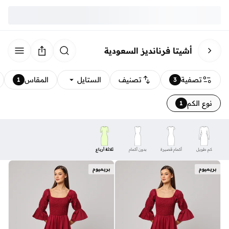
أشيتا فرنانديز السعودية
تصفية
تصنيف
الستايل
المقاس
1
3
نوع الكم
1
كم طويل
أكمام قصيرة
بدون أكمام
ثلاثة أرباع
بريميوم
بريميوم