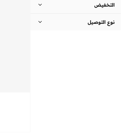
السعر الأقل
السعر الأعلى
التخفيض


المنتجات المخفضة فقط
(
23
)
انطلق
نوع التوصيل
المنتجات غير المخفضة فقط
(
11
)
توصيل دولي
(
34
)