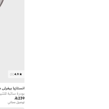
)
11
(
4.9
انستازيا بيفرلي هي
بودرة سائبة للتثبي

239
توصيل مجاني