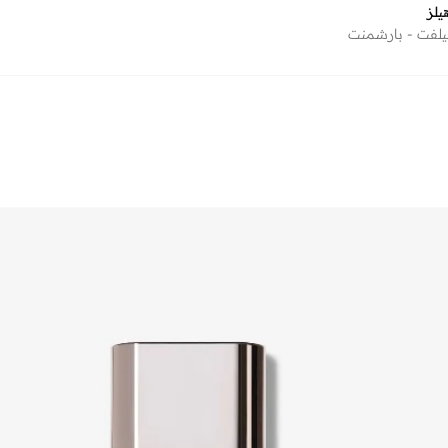
لز‎
يلفت - بارشمنت