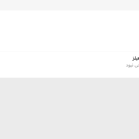
لز‎
ي نيود