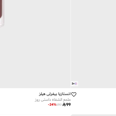
2
+
انستازيا بيفرلي هيلز‎
ملمع الشفاه داستي روز

99
-
24
%
130