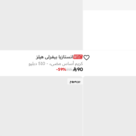
انستازيا بيفرلي هيلز‎
كريم أساس مضيء - 510 دبليو

90
-
59
%
215
بريميوم