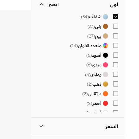
لون
1
مسح
شفاف
(
34
)
بني
(
33
)
بيج
(
27
)
متعدد الألوان
(
14
)
أسود
(
6
)
وردي
(
6
)
رمادي
(
3
)
ذهب
(
2
)
برتقالي
(
2
)
أحمر
(
2
)
أبيض
(
2
)
بنفسجي
(
1
)
السعر