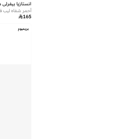
انستازيا بيفرلي هي
أحمر شفاه ليب ف

165
بريميوم