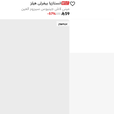
انستازيا بيفرلي هيلز‎
ميني لاش جينيوس سيروم العين

59
-
57
%
135
بريميوم