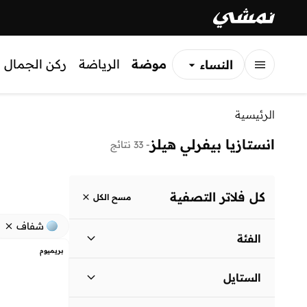
موضة
الرياضة
ركن الجمال
النساء
الرجال
الرئيسية
الأطفال
انستازيا بيفرلي هيلز‎
-
33 نتائج
كل فلاتر التصفية
مسح الكل
شفاف
الفئة
بريميوم
نساء
)
34
(
الستايل
كاجوال
(
34
)