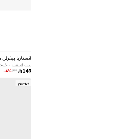
انستازيا بيفرلي هي
ليب فيلفت - خوخ

149
-
4
%
155
بريميوم