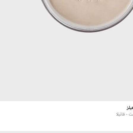
لز‎
ت - فانيلا