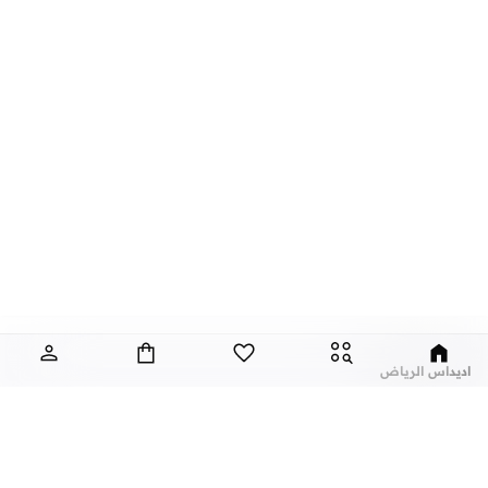
اديداس الرياض
تأسست اديداس عام 1949 واهتمت في البداية بإنتاج الملابس الرياضية قبل أن تتنوع
إصداراتها لتنتج ملابس كاجوال من خامات أساسية مميزة ومتعددة الاستخدامات من
مجموعات
اديداس
. تعتلي اديداس المميزة الساحة من خلال تصميمات التيشرتات
الأيقونية التي تتميز بتصميمات كلاسيكية مع لمسة عصرية جذابة. في نمشي، يمكنك