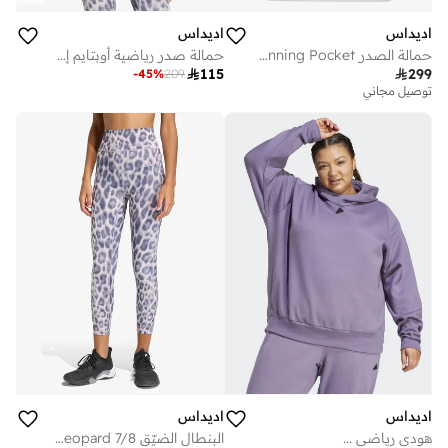
اديداس
اديداس
حمالة الصدر adi365 Running Pocket ذات الدعم المتوسط
حمالة صدر رياضية أوبتايم إسنشالز بنقشة الفهد خفيفة الدعم

115

299
-
45
%
209
توصيل مجاني
اديداس
اديداس
هودي رياضي ...
البنطال الضيّق Optime Essentials Workout Leopard 7/8
أفضل سعر لهذا العام