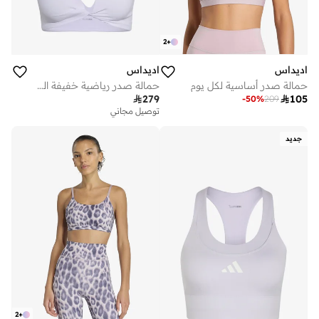
2
+
اديداس
اديداس
حمالة صدر أساسية لكل يوم
حمالة صدر رياضية خفيفة الدعم قابلة للعكس من Optime Workout Twist.

279

105
-
50
%
209
توصيل مجاني
جديد
2
+