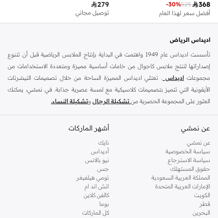

279

368
توصيل مجاني
-
30
%
525
توصيل مجاني
أفضل سعر لهذا العام
توصيل مجاني
اديداس الرياض
تأسست اديداس عام 1949 واهتمت في البداية بإنتاج الملابس الرياضية قبل أن تتنوع
إصداراتها لتنتج ملابس كاجوال من خامات أساسية مميزة ومتعددة الاستخدامات من
مجموعات
اديداس
. تعتلي اديداس المميزة الساحة من خلال تصميمات التيشرتات
الأيقونية التي تتميز بتصميمات كلاسيكية مع لمسة عصرية جذابة. في نمشي، يمكنك
العثور على المجموعة الحصرية من
تشكيلة الرجال
و
تشكيلة النساء.
من خلال دمج الموضة واللياقة البدنية ، توفر أديداس ملابس رياضية يومية عملية أو
عن نمشي
أحذية رياضية مثل
الترا بوست
أو
اديداس بريداتور
أشهر الماركات
. سواء كنت تقوم برياضة الجري
الصباحية ، أو جلسة تمارين مكثفة ، أو تصل إلى أحدث فصول التمارين الرياضية ، فهذه
عن نمشي
نايك
العلامة التجارية الشهيرة تحتوي على مجموعة كاملة من الملابس والحقائب
سياسة الخصوصية
أديداس
سياسة الاسترجاع
نيو بالانس
والاكسسوارات المثالية عند بذل الجهد او خلال البرودة وكل شيء بينهما. ابحث عن
حقوق المستهلك
جس
المظهر الكلاسيكي للأشرطة الثلاثية الذي لا يزال يمثل الموضة الأساسية منذ عقود خلت ،
المملكة العربية السعودية
تومي هيلفيغر
أو جرب الأنماط العصرية التي تجعل من الجيمانزيوم ترتقي إلى مستوى جديد تمامًا.
الإمارات العربية المتحدة
اتش اند ام
الكويت
كالفن كلاين
صممت الاحذية الرياضية لهذه العلامة التجارية لتكون مريحًة عمادها الأداء ، لاحذية مريحة
قطر
بوما
وداعمة للجري والجيمانيزم والعديد من الأنشطة الأخرى. ، توجد العديد من الأحذية
البحرين
كل الماركات