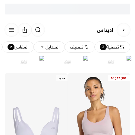
اديداس
تصفية
تصنيف
الستايل
المقاس
2
3
:
:
00
13
10
جديد