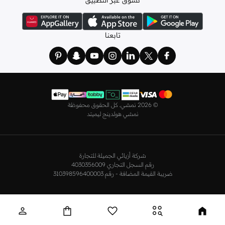
رياضية مقاومة للماء والهواء وبناطيل رياضية ضيقة. وإذا كنت من هواة ممارسة الأنشطة
الرياضية الكثيفة، ننصحك بارتداء لباس ضيق للجري مع
بناطيل رياضية
أو بناطيل
مقاومة للماء لإطلالة شتوية لا تسبب لك أي إزعاج تحافظ على راحتك طوال الوقت.
تابعنا
تعرف على أحدث تشكيلة للرجال من اديداس في نمشي، وجدّد مظهرك في عطلة نهاية
الأسبوع مع تيشيرتات ذات شعار مميز منسقة مع سويت شيرتات مترهلة وجينزات
سوداء مستقيمة مع حقيبة ظهر أنيقة لمظهر متكامل.
اديداس للنساء في الرياض
ملابس أديداس للنساء
مثالية للمرأة العصرية والرياضية التي تتمتع بإحساس رائع
©
2026 نمشي. كل الحقوق محفوظة
بالأناقة. علامة تجارية عالمية رائدة تقدم ملابس للنساء ومعدات و
سنيكرز
وترفيهية في
نمشي هولدينج ليميتد
جميع أنحاء العالم. تصميمات اديداس النسائية ملائمة لتمرينات اللياقة البدنية والجري
والتنس والسباحة والترفيه وغيرها. تقدم مجموعة ملابس اديداس النسائية تصميمات
أنيقة وعملية تناسب الجميع. تشتمل تشكيلة اديداس الرياضية للنساء على
ملابس
رياضية
و
تيشيرتات
وبناطيل وليقنز ولانجري و
هوديات وسويت شيرتات
وملابس
شركة أزيائي الجميلة للتجارة
رقم السجل التجاري 4030356009
مقاسات كبيرة و
جاكيتات ومعاطف
و
بلايز
وجوارب وشورتات وملابس سباحة وفساتين
ضريبة القيمة المضافة - رقم 310398596400003
وازياء حوامل وتنانير لتمنحك الراحة والأداء المتميز في صالة الألعاب الرياضية وفي
الملاعب وعند الارتداء اليومي. تمثل اديداس رمزًا للأناقة، وأكثر تشكيلاتها شهرة هي
مجموعة اوريجينالز، التي تجمع بين جمال التصميمات الكلاسيكية وتصميمات الترفيه
الأنيقة. تشكيلة ملابس اديداس الرائعة للنساء تضم تصميمات مختلفة تناسب الجميع،