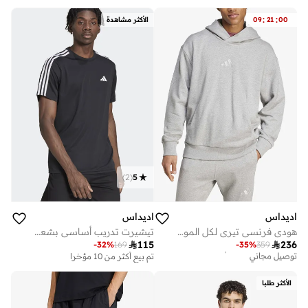
:
:
00
21
09
الأكثر مشاهدة
)
2
(
5
اديداس
اديداس
هودي فرنسي تيري لكل المواسم
تيشيرت تدريب أساسي بشعار الـ 3 خطوط

115

236
-
32
%
169
-
35
%
359
أفضل سعر لهذا العام
توصيل مجاني
تم بيع أكثر من 10 مؤخرا
أفضل سعر لهذا العام
توصيل مجاني
الأكثر طلبا