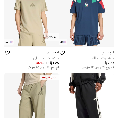
)
2
(
5
10
+
2
+
اديداس
اديداس
تيشيرت إيطاليا
تيشيرت زد إن إي

125

299
-
50
%
249
توصيل مجاني
تم بيع أكثر من 10 مؤخرا
تم بيع أكثر من 20 مؤخرا
توصيل مجاني
تم بيع أكثر من 10 مؤخرا
:
:
09
21
00