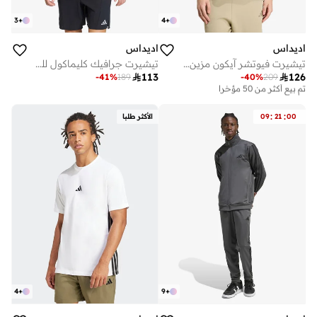
3
+
4
+
اديداس
اديداس
تيشيرت فيوتشر آيكون مزين بـ 3 خطوط
تيشيرت جرافيك كليماكول للتدريب

113

126
-
41
%
189
-
40
%
209
على وشك النفاد
تم بيع أكثر من 50 مؤخرا
على وشك النفاد
تم بيع أكثر من 50 مؤخرا
:
:
00
21
09
الأكثر طلبا
4
+
9
+