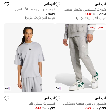
اديداس
اديداس
قميص ريال مدريد الأساسي
شورت تشيلسي بشعار صغير أساسي

529
توصيل مجاني

113
-
46
%
209
تم بيع أكثر من 10 مؤخرا
تم بيع أكثر من 30 مؤخرا
توصيل مجاني
تم بيع أكثر من 10 مؤخرا
:
:
09
21
00
4
+
5
+
اديداس
اديداس
بنطلون رياضي بقصة مستقيمة من قماش التيري الفرنسي لجميع المواسم
تيشيرت سيتي تك

92

199
-
64
%
249
-
37
%
315