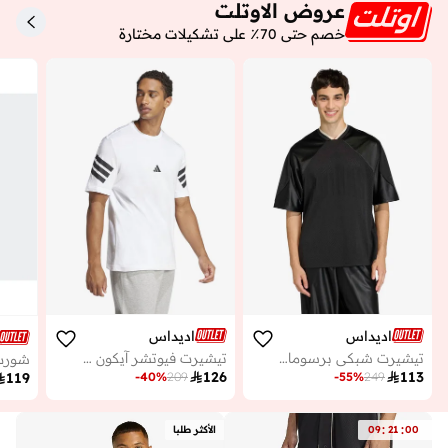
عروض الاوتلت
خصم حتى 70٪ على تشكيلات مختارة
اديداس
اديداس
تيشيرت شبكي برسومات الملعب
تيشيرت فيوتشر آيكون مزين بـ 3 خطوط

126

113
-
40
%
209
-
55
%
249

119
:
:
00
21
09
الأكثر طلبا