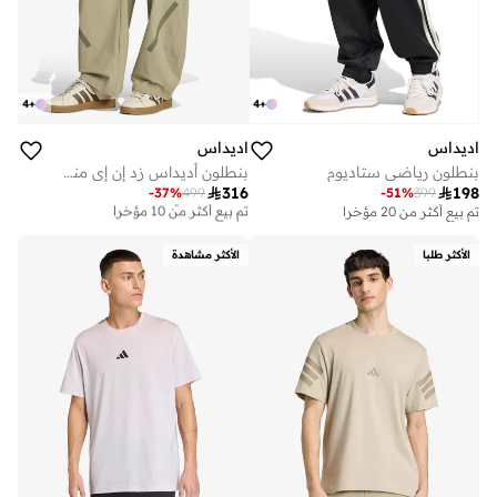
4
+
4
+
اديداس
اديداس
بنطلون رياضي ستاديوم
بنطلون أديداس زد إن إي منسوج

316

198
-
37
%
499
-
51
%
399
توصيل مجاني
تم بيع أكثر من 10 مؤخرا
تم بيع أكثر من 20 مؤخرا
توصيل مجاني
تم بيع أكثر من 10 مؤخرا
الأكثر طلبا
الأكثر مشاهدة