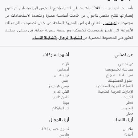
تأسست اديداس عام 1949 واهتمت في البداية بإنتاج الملابس الرياضية قبل أن تتنوع
إصداراتها لتنتج ملابس كاجوال من خامات أساسية مميزة ومتعددة الاستخدامات من
مجموعات
اديداس
. تعتلي اديداس المميزة الساحة من خلال تصميمات التيشرتات
الأيقونية التي تتميز بتصميمات كلاسيكية مع لمسة عصرية جذابة. في نمشي، يمكنك
العثور على المجموعة الحصرية من
تشكيلة الرجال
و
تشكيلة النساء.
من خلال دمج الموضة واللياقة البدنية ، توفر أديداس ملابس رياضية يومية عملية أو
عن نمشي
أحذية رياضية مثل
الترا بوست
أو
اديداس بريداتور
أشهر الماركات
. سواء كنت تقوم برياضة الجري
الصباحية ، أو جلسة تمارين مكثفة ، أو تصل إلى أحدث فصول التمارين الرياضية ، فهذه
عن نمشي
نايك
العلامة التجارية الشهيرة تحتوي على مجموعة كاملة من الملابس والحقائب
سياسة الخصوصية
أديداس
سياسة الاسترجاع
نيو بالانس
والاكسسوارات المثالية عند بذل الجهد او خلال البرودة وكل شيء بينهما. ابحث عن
حقوق المستهلك
جس
المظهر الكلاسيكي للأشرطة الثلاثية الذي لا يزال يمثل الموضة الأساسية منذ عقود خلت ،
المملكة العربية السعودية
تومي هيلفيغر
أو جرب الأنماط العصرية التي تجعل من الجيمانزيوم ترتقي إلى مستوى جديد تمامًا.
الإمارات العربية المتحدة
اتش اند ام
الكويت
كالفن كلاين
صممت الاحذية الرياضية لهذه العلامة التجارية لتكون مريحًة عمادها الأداء ، لاحذية مريحة
قطر
بوما
وداعمة للجري والجيمانيزم والعديد من الأنشطة الأخرى. ، توجد العديد من الأحذية
البحرين
كل الماركات
عمان
الرياضية التي ترتقي بمظهرك خارج اوقات الدوام ، كما ان الشباشب والنعال تضيف راحة
أزياء النساء
أزياء الرجال
قصوى. ارتديها مع ليقنقز او مع جينز و تي شيرت لموضة ما بعد الدوام بدون أي جهد.
ملابس
تسوق حسب الفئة
أضف إكسسوارات مقلدة مميّزة لاستكمال مظهرك - ويمكن الحصول على وحقائب
أحذية
ملابس
التمارين والعديد من الضروريات الأخرى هنا في مجموعتنا المخصصة.