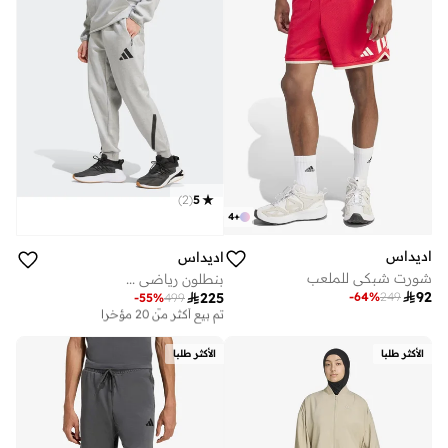
)
2
(
5
4
+
اديداس
اديداس
شورت شبكي للملعب
بنطلون رياضي ...

92
-
64
%
249

225
-
55
%
499
توصيل مجاني
تم بيع أكثر من 20 مؤخرا
توصيل مجاني
تم بيع أكثر من 20 مؤخرا
الأكثر طلبا
الأكثر طلبا