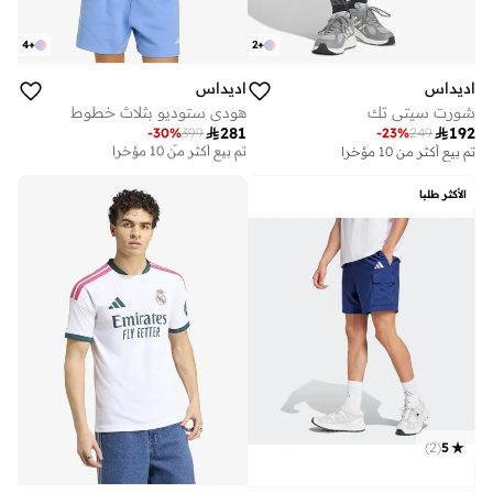
4
+
2
+
اديداس
اديداس
شورت سيتي تك
هودي ستوديو بثلاث خطوط

281

192
-
30
%
399
-
23
%
249
توصيل مجاني
تم بيع أكثر من 10 مؤخرا
تم بيع أكثر من 10 مؤخرا
توصيل مجاني
تم بيع أكثر من 10 مؤخرا
الأكثر طلبا
)
2
(
5