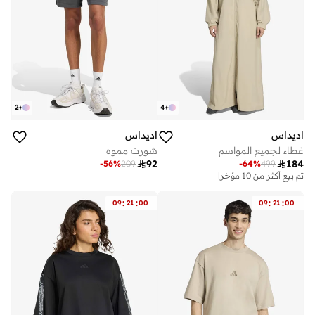
2
+
4
+
اديداس
اديداس
غطاء لجميع المواسم
شورت مموه

92

184
-
56
%
209
-
64
%
499
تم بيع أكثر من 10 مؤخرا
:
:
:
:
09
21
00
09
21
00