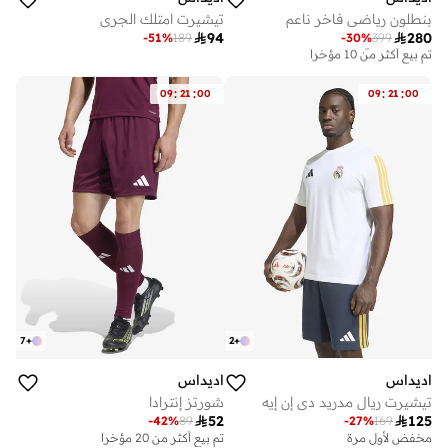
بنطلون رياضي فاخر ناعم
تيشيرت امتلك الجري

94

280
-
51
%
189
-
30
%
399
توصيل مجاني
تم بيع أكثر من 10 مؤخرا
توصيل مجاني
تم بيع أكثر من 10 مؤخرا
:
:
:
:
09
21
00
09
21
00
7
+
2
+
اديداس
اديداس
تيشيرت ريال مدريد دي إن إيه
شورتز إنترادا

52

125
-
42
%
89
-
27
%
169
مخفض لأول مرة
تم بيع أكثر من 20 مؤخرا