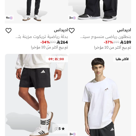
9
+
3
+
اديداس
اديداس
بنطلون رياضي منسوج سيتي تك
بدلة رياضية تريكوت مزينة بثلاثة خطوط

264

189
-
34
%
399
-
37
%
299
توصيل مجاني
تم بيع أكثر من 10 مؤخرا
تم بيع أكثر من 10 مؤخرا
توصيل مجاني
تم بيع أكثر من 10 مؤخرا
:
:
الأكثر طلبا
00
21
09
)
1
(
5
2
+