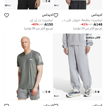
)
2
(
5
10
+
2
+
اديداس
اديداس
تيشيرت بطبعة حيوان على دراجة
تيشيرت زد إن إي

150

148
-
40
%
249
-
41
%
249
تم بيع أكثر من 10 مؤخرا
تم بيع أكثر من 30 مؤخرا
الأكثر مشاهدة
)
2
(
5
)
1
(
5
5
+
اديداس
اديداس