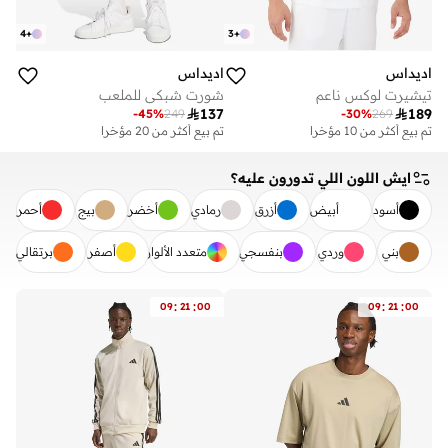
4
+
3
+
اديداس
اديداس
تيشيرت لوكس ناعم
شورت شبكي للملعب

137

189
-
45
%
249
-
30
%
269
تم بيع أكثر من 10 مؤخرا
تم بيع أكثر من 20 مؤخرا
ايش اللون اللي تدورون عليه؟
أسود
أبيض
أزرق
رمادي
أخضر
بيج
أحمر
بني
وردي
بنفسجي
متعدد الألوان
أصفر
برتقالي
مسح
تطبيق
:
:
:
:
09
21
00
09
21
00