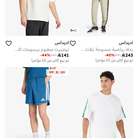
3
+
اديداس
اديداس
بدلة رياضية منسوجة بثلاث خطوط
تيشيرت مطبوع برسومات التنزه

141

243
-
44
%
249
-
40
%
399
توصيل مجاني
تم بيع أكثر من 10 مؤخرا
تم بيع أكثر من 10 مؤخرا
توصيل مجاني
تم بيع أكثر من 10 مؤخرا
:
:
09
21
00