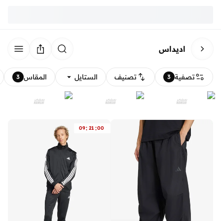
اديداس
تصفية
تصنيف
الستايل
المقاس
3
3
:
:
09
21
00