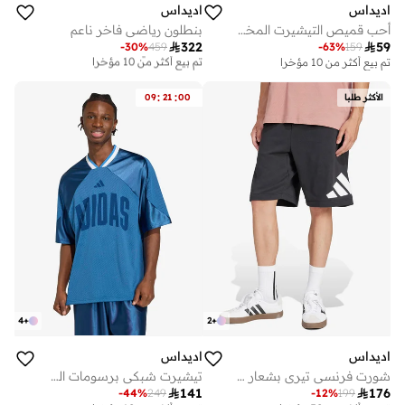
اديداس
اديداس
أحب قميص التيشيرت المخطط
بنطلون رياضي فاخر ناعم

322

59
-
30
%
459
-
63
%
159
توصيل مجاني
تم بيع أكثر من 10 مؤخرا
تم بيع أكثر من 10 مؤخرا
توصيل مجاني
تم بيع أكثر من 10 مؤخرا
:
:
الأكثر طلبا
00
21
09
4
+
2
+
اديداس
اديداس
شورت فرنسي تيري بشعار كبير
تيشيرت شبكي برسومات الملعب

141

176
-
44
%
249
-
12
%
199