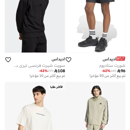
اديداس
اديداس
شورت ستاديوم
سويت شيرت فرنسي تيري بياقة دائرية لجميع المواسم

108

96
-
62
%
279
-
62
%
249
تم بيع أكثر من 50 مؤخرا
تم بيع أكثر من 10 مؤخرا
الأكثر طلبا