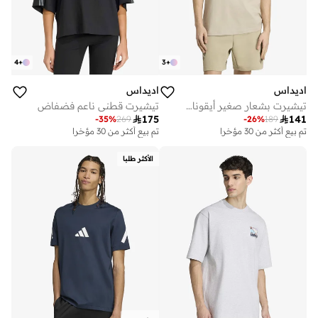
4
+
3
+
اديداس
اديداس
تيشيرت بشعار صغير أيقونات المستقبل
تيشيرت قطني ناعم فضفاض

175

141
-
35
%
269
-
26
%
189
تم بيع أكثر من 30 مؤخرا
تم بيع أكثر من 30 مؤخرا
الأكثر طلبا