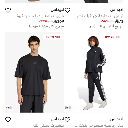
اديداس
اديداس
تيشيرت بطبعة جرافيك تشيز كيك مقهى القهوة
شورت بشعار صغير من فيوتشر آيكونز

169

71
-
22
%
215
-
56
%
159
تم بيع أكثر من 10 مؤخرا
تم بيع أكثر من 10 مؤخرا
:
:
:
:
09
21
00
09
21
00
4
+
3
+
اديداس
اديداس
بدلة رياضية منسوجة بثلاث خطوط
تيشيرت سيتي تك