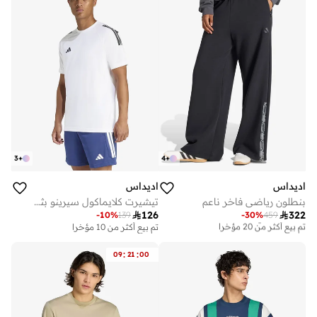
3
+
4
+
اديداس
اديداس
بنطلون رياضي فاخر ناعم
تيشيرت كلايماكول سيرينو بثلاث خطوط

126

322
-
10
%
139
-
30
%
459
توصيل مجاني
تم بيع أكثر من 20 مؤخرا
تم بيع أكثر من 10 مؤخرا
توصيل مجاني
تم بيع أكثر من 20 مؤخرا
:
:
09
21
00