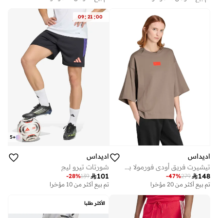
توصيل مجاني
تم بيع أكثر من 20 مؤخرا
:
:
09
21
00
5
+
اديداس
اديداس
شورتات تيرو ليج
تيشيرت فريق أودي فورمولا برسومات مرتفعة

101

148
-
28
%
139
-
47
%
279
تم بيع أكثر من 10 مؤخرا
تم بيع أكثر من 20 مؤخرا
الأكثر طلبا