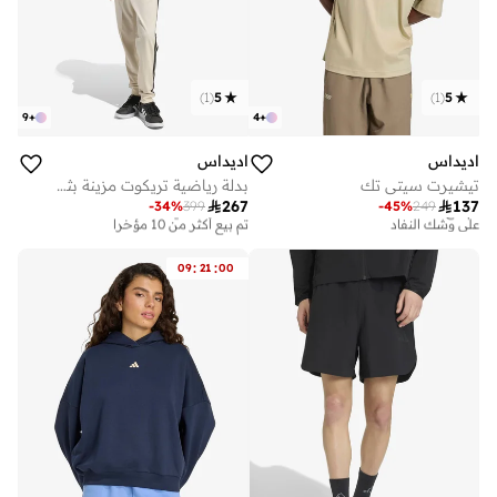
)
1
(
5
)
1
(
5
9
+
4
+
اديداس
اديداس
تيشيرت سيتي تك
بدلة رياضية تريكوت مزينة بثلاثة خطوط

267

137
-
34
%
399
-
45
%
249
تم بيع أكثر من 30 مؤخرا
توصيل مجاني
على وشك النفاد
تم بيع أكثر من 10 مؤخرا
تم بيع أكثر من 30 مؤخرا
توصيل مجاني
على وشك النفاد
تم بيع أكثر من 10 مؤخرا
:
:
09
21
00