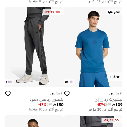
تم بيع أكثر من 50 مؤخرا
تم بيع أكثر من 10 مؤخرا
:
:
الأكثر طلبا
00
21
09
)
1
(
5
3
+
10
+
اديداس
اديداس
تيشيرت زد إن إي
بنطلون رياضي مموه

150

109
-
47
%
279
-
57
%
249
أفضل سعر لهذا العام
تم بيع أكثر من 10 مؤخرا
تم بيع أكثر من 20 مؤخرا
أفضل سعر لهذا العام
تم بيع أكثر من 10 مؤخرا
:
:
09
21
00