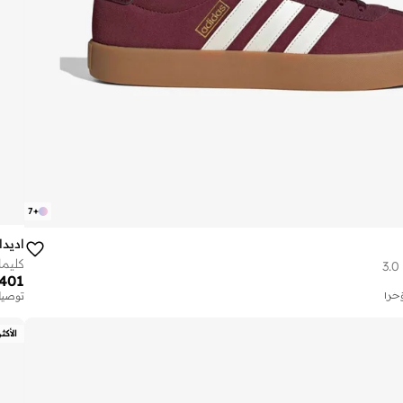
7
+
اديد
كليما
401
توصيل
تم بيع أك
توصيل
تم بيع أك
الأكث