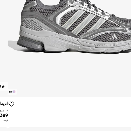
5
8
+
اديد
سبيري

389
توصيل
تم بيع أك
توصيل
تم بيع أك