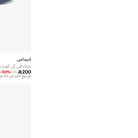
)
2
(
Daily
)
2
(
Daily
)
2
(
Forum
)
2
(
Run 60S
)
2
(
Run 84
)
2
(
Technochaos 2000
اديداس
حذاء في إل كورت 3.0
)
2
(
Ultradream

200
-
50
%
399
)
1
(
2000S Running Shoe Inspired
أفضل سعر لهذا العام
توصيل مجاني
)
1
(
Astrastar
تم بيع أكثر من 50 مؤخرا
أفضل سعر لهذا العام
)
1
(
Acesmash
توصيل مجاني
تم بيع أكثر من 50 مؤخرا
)
1
(
Adistar
)
1
(
Barreda T Toe
)
1
(
Barreda Decode, Terrace Inspired, Cupsole
)
1
(
Cloudfoam Cuxxion Rapidfit