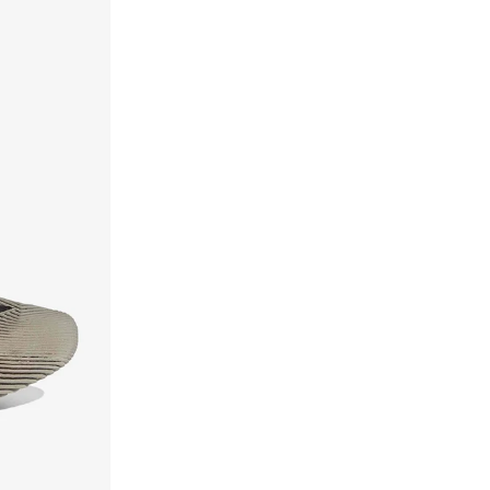
)
1
(
Courtblock
)
1
(
Cloudfoam Cuxxion Sock
)
1
(
Court
)
1
(
Court Inspired Casual Sneakers
)
1
(
Gamecourt
)
1
(
Gazelle
)
1
(
Kaptir
)
1
(
Lightshift
)
1
(
Mary Jane, Ballerina
)
1
(
Ownthegame
)
1
(
Park St
)
1
(
Run 84
)
1
(
Retro Running
)
1
(
Run 50S