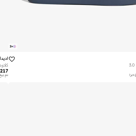
2
+
اديد
كلاود

217
توصيل
على و
تم بيع أك
توصيل
على و
تم بيع أك