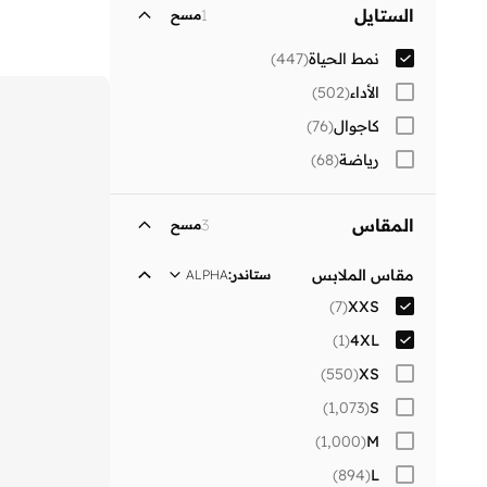
الرجال
)
367
(
الستايل
1
مسح
نساء
)
117
(
نمط الحياة
(
447
)
الأداء
(
502
)
كاجوال
(
76
)
رياضة
(
68
)
المقاس
3
مسح
مقاس الملابس
ستاندر
:
ALPHA
)
7
(
XXS
)
1
(
4XL
)
550
(
XS
)
1,073
(
S
)
1,000
(
M
)
894
(
L