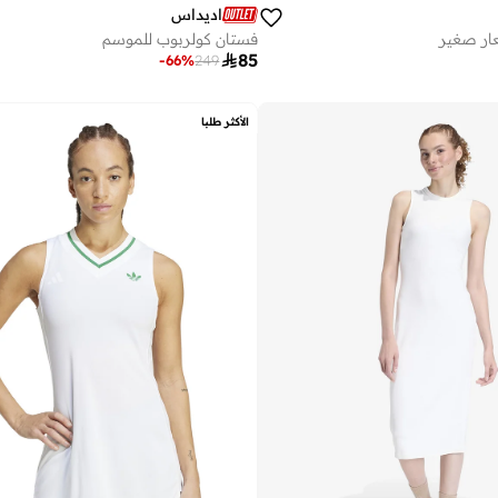
اديداس
ار صغير
فستان كولربوب للموسم

85
-
66
%
249
الأكثر طلبا