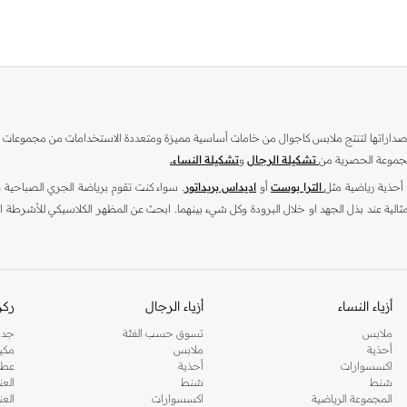
مجموعة الحصرية من
تشكيلة الرجال
و
تشكيلة النساء.
 أحذية رياضية مثل
الترا بوست
أو
اديداس بريداتور
. سواء كنت تقوم برياضة الجري الصباحية ، ا
لية عند بذل الجهد او خلال البرودة وكل شيء بينهما. ابحث عن المظهر الكلاسيكي للأشرطة الثلا
ة مريحة وداعمة للجري والجيمانيزم والعديد من الأنشطة الأخرى. ، توجد العديد من الأحذية ا
مال مظهرك - ويمكن الحصول على وحقائب التمارين والعديد من الضروريات الأخرى هنا في مجموعتنا المخصصة.
أزياء النساء
أزياء الرجال
ركن
ملابس
تسوق حسب الفئة
جدي
حيث تضم
ملابس رياضية
و
تيشيرتات
و
شورتات
و
بناطيل
وتشينو و
هوديات وسويت شيرتات
ومل
أحذية
ملابس
مكي
ات ركن الوسامة على نمشي.اخرجي بإطلالة لافتة مع ارتداء الملابس والأحذية ذات الثلاثة 
اكسسوارات
أحذية
عطو
يداس بشعارها الأسطوري وخطوطها الثلاثية. لذا يمكنك تسوق كابات وقبعات واكسسوارات ري
شنط
شنط
العن
المجموعة الرياضية
اكسسوارات
العن
ف الشورت المطبوع لمسة عصرية عندما تكون في الملعب، بينما يمكن ارتداء بلوزة بدون أكما