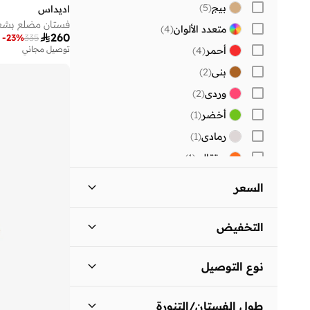
بيج
(
5
)
اديداس
)
6
(
XL
فستان مضلع بشع
متعدد الألوان
(
4
)

260
-
23
%
335
توصيل مجاني
أحمر
(
4
)
بني
(
2
)
وردي
(
2
)
أخضر
(
1
)
رمادي
(
1
)
برتقالي
(
1
)
السعر
السعر الأقل
السعر الأعلى
التخفيض


المنتجات المخفضة فقط
(
4
)
انطلق
نوع التوصيل
المنتجات غير المخفضة فقط
(
2
)
توصيل دولي
(
1
)
طول الفستان/التنورة