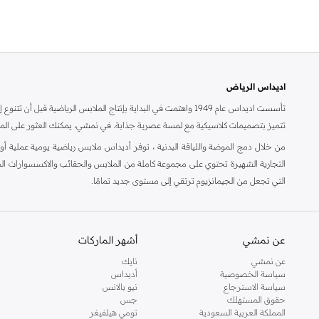
الغولف
(
1
)
تنس بادل
(
1
)
اديداس الرياض
تأسست اديداس عام 1949 واهتمت في البداية بإنتاج الملابس الرياضية قبل أن تتنوع إصداراتها لتنتج ملابس كاجوال من خامات أساسية مميزة ومتعددة الاستخدامات من مجموعات
تتميز بتصميمات كلاسيكية مع لمسة عصرية جذابة. في نمشي، يمكنك العثور على ال
من خلال دمج الموضة واللياقة البدنية ، توفر أديداس ملابس رياضية يومية عملية أو
التجارية الشهيرة تحتوي على مجموعة كاملة من الملابس والحقائب والاكسسوارات المثا
التي تجعل من الجيمانزيوم ترتقي إلى مستوى جديد تمامًا.
صممت الاحذية الرياضية لهذه العلامة التجارية لتكون مريحًة عمادها الأداء ، لاحذي
قصوى. ارتديها مع ليقنقز او مع جينز و تي شيرت لموضة ما بعد الدوام بدون أي جهد. أضف إكسسوارات مقلدة مميّزة لاستك
عن نمشي
أشهر الماركات
اديداس للرجال اونلاين في الرياض
عن نمشي
نايك
ملابس اديداس للرجال
في نمشي على تشكيلة كبيرة من القطع لتختار من بينها، 
سياسة الخصوصية
أديداس
التسوق لشراء ملابس للرجال وأحذية واكسسوارات وشنط ومستلزمات منزلية وكذلك منتج
سياسة الاسترجاع
نيو بالانس
مع قطع جيرسيه لإطلالة تجمع بين المظهر الرياضي والأناقة الحضرية. وتشتهر اد
حقوق المستهلك
جس
المملكة العربية السعودية
تومي هيلفيغر
أو
أحذية سنيكرز
أو شباشب فليب فلوب أو أحذية سهلة الارتداء لتكتمل أناقتك. يضي