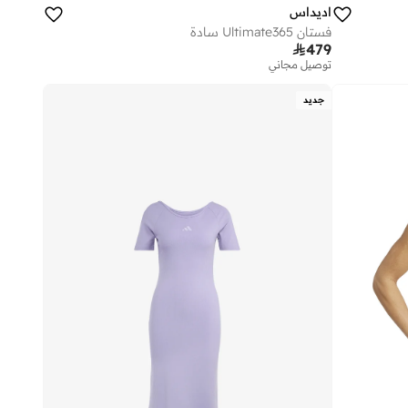
اديداس
فستان Ultimate365 سادة

479
توصيل مجاني
جديد