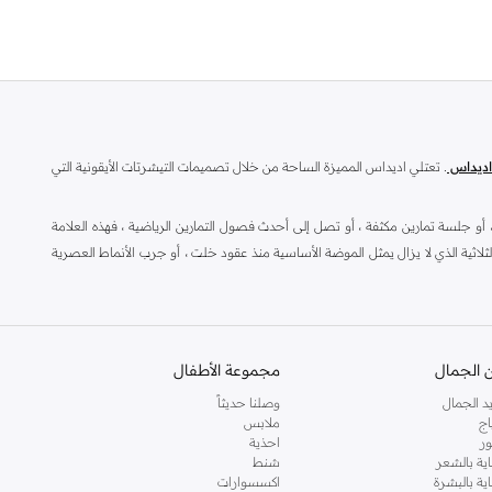
اديداس
. تعتلي اديداس المميزة الساحة من خلال تصميمات التيشرتات الأيقونية التي
ٔو جلسة تمارين مكثفة ، أو تصل إلى أحدث فصول التمارين الرياضية ، فهذه العلامة
ثية الذي لا يزال يمثل الموضة الأساسية منذ عقود خلت ، أو جرب الأنماط العصرية
لرياضية التي ترتقي بمظهرك خارج اوقات الدوام ، كما ان الشباشب والنعال تضيف راحة
 الجمال
مجموعة الأطفال
د الجمال
وصلنا حديثاً
ابس داخلية وجوارب و
جاكيتات ومعاطف
وتيشيرتات بولو وملابس سباحة. يمكنك
اج
ملابس
خطوط، مهما كانت المناسبة. تتميز إطلالات اديداس الرجالية بسترات رياضية حديثة
ر
احذية
اضية ونظارات شمسية وأكمل مظهرك من تشكيلة اديداس من
احذية رياضية
أو
صنادل
اية بالشعر
شنط
اية بالبشرة
اكسسوارات
م أسفل مجموعة متنوعة من القمصان خلال الأسبوع. ولم تنسَ اديداس أن تهتم بدفء