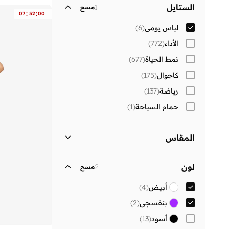
نساء
)
6
(
الستايل
1
مسح
:
:
07
52
00
لباس يومي
(
6
)
الأداء
(
772
)
نمط الحياة
(
677
)
كاجوال
(
175
)
رياضة
(
137
)
حمام السباحة
(
1
)
المقاس
مقاس الملابس
ستاندر
:
ALPHA
لون
2
مسح
)
4
(
XS
أبيض
(
4
)
)
4
(
S
بنفسجي
(
2
)
)
5
(
M
أسود
(
13
)
)
5
(
L