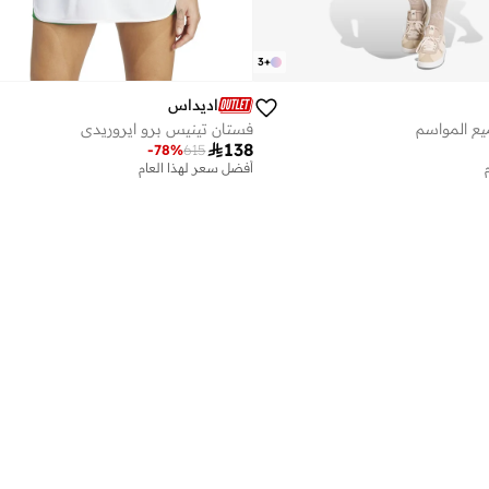
3
+
اديداس
ع المواسم
فستان تينيس برو ايروريدي

138
-
78
%
615
أفضل سعر لهذا العام