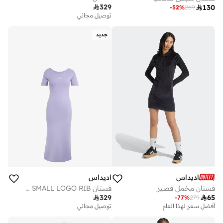

329

130
-
52
%
269
توصيل مجاني
جديد
اديداس
اديداس
فستان ADIDAS KIT SMALL LOGO RIB
فستان مخمل قصير

329

65
-
77
%
279
توصيل مجاني
أفضل سعر لهذا العام