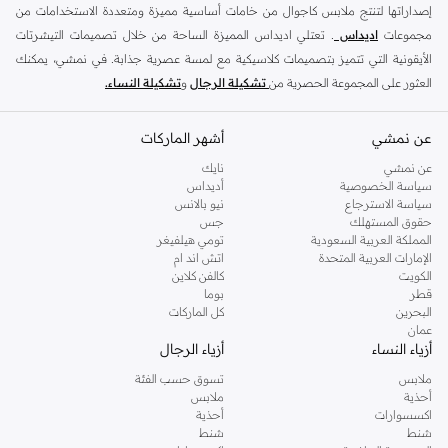
إصداراتها لتنتج ملابس كاجوال من خامات أساسية مميزة ومتعددة الاستخدامات من
مجموعات
اديداس
. تعتلي اديداس المميزة الساحة من خلال تصميمات التيشرتات
الأيقونية التي تتميز بتصميمات كلاسيكية مع لمسة عصرية جذابة. في نمشي، يمكنك
العثور على المجموعة الحصرية من
تشكيلة الرجال
و
تشكيلة النساء.
من خلال دمج الموضة واللياقة البدنية ، توفر أديداس ملابس رياضية يومية عملية أو
عن نمشي
أحذية رياضية مثل
الترا بوست
أو
اديداس بريداتور
أشهر الماركات
. سواء كنت تقوم برياضة الجري
الصباحية ، أو جلسة تمارين مكثفة ، أو تصل إلى أحدث فصول التمارين الرياضية ، فهذه
عن نمشي
نايك
العلامة التجارية الشهيرة تحتوي على مجموعة كاملة من الملابس والحقائب
سياسة الخصوصية
أديداس
سياسة الاسترجاع
نيو بالانس
والاكسسوارات المثالية عند بذل الجهد او خلال البرودة وكل شيء بينهما. ابحث عن
حقوق المستهلك
جس
المظهر الكلاسيكي للأشرطة الثلاثية الذي لا يزال يمثل الموضة الأساسية منذ عقود خلت ،
المملكة العربية السعودية
تومي هيلفيغر
أو جرب الأنماط العصرية التي تجعل من الجيمانزيوم ترتقي إلى مستوى جديد تمامًا.
الإمارات العربية المتحدة
اتش اند ام
الكويت
كالفن كلاين
صممت الاحذية الرياضية لهذه العلامة التجارية لتكون مريحًة عمادها الأداء ، لاحذية مريحة
قطر
بوما
وداعمة للجري والجيمانيزم والعديد من الأنشطة الأخرى. ، توجد العديد من الأحذية
البحرين
كل الماركات
عمان
الرياضية التي ترتقي بمظهرك خارج اوقات الدوام ، كما ان الشباشب والنعال تضيف راحة
أزياء النساء
أزياء الرجال
قصوى. ارتديها مع ليقنقز او مع جينز و تي شيرت لموضة ما بعد الدوام بدون أي جهد.
ملابس
تسوق حسب الفئة
أضف إكسسوارات مقلدة مميّزة لاستكمال مظهرك - ويمكن الحصول على وحقائب
أحذية
ملابس
التمارين والعديد من الضروريات الأخرى هنا في مجموعتنا المخصصة.
اكسسوارات
أحذية
شنط
شنط
اديداس للرجال اونلاين في الرياض