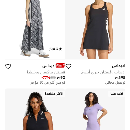
)
3
(
4.3
اديداس
اديداس
أديداس فستان جري أيقوني
فستان ماكسي مخطط

92

395
-
77
%
385
توصيل مجاني
تم بيع أكثر من 10 مؤخرا
الأكثر طلبا
الأكثر مشاهدة