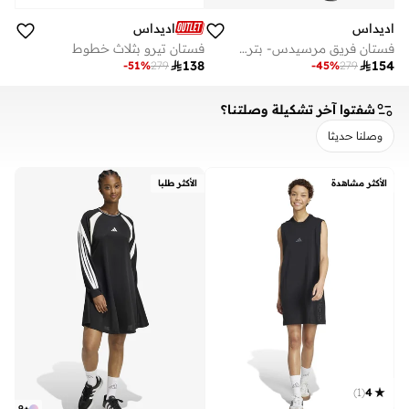
اديداس
اديداس
فستان فريق مرسيدس- بتروناس فورمولا
فستان تيرو بثلاث خطوط

138

154
-
51
%
279
-
45
%
279
شفتوا آخر تشكيلة وصلتنا؟
وصلنا حديثا
مسح
تطبيق
الأكثر مشاهدة
الأكثر طلبا
)
1
(
4
9
+