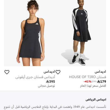
اديداس
اديداس
فستان HOUSE OF TIRO
أديداس فستان جري أيقوني

395

179
-
41
%
299
أفضل سعر لهذا العام
توصيل مجاني
اديداس الرياض
تأسست اديداس عام 1949 واهتمت في البداية بإنتاج الملابس الرياضية قبل أن تتنوع