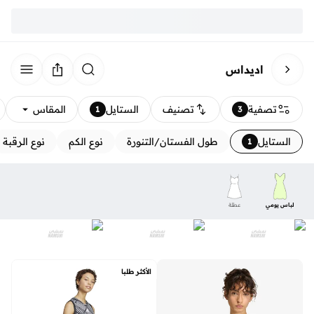
اديداس
تصفية
تصنيف
الستايل
المقاس
1
3
الستايل
طول الفستان/التنورة
نوع الكم
نوع الرقبة
1
لباس يومي
عطلة
الأكثر طلبا