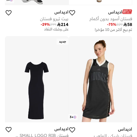
اديداس
اديداس
فستان أسود بدون أكمام
بيت تيرو فستان

214

58
-
29
%
299
-
75
%
229
توصيل مجاني
على وشك النفاد
تم بيع أكثر من 10 مؤخرا
توصيل مجاني
على وشك النفاد
جديد
3
+
اديداس
اديداس
فستان ADIDAS KIT SMALL LOGO RIB
فستان شبكي للملعب