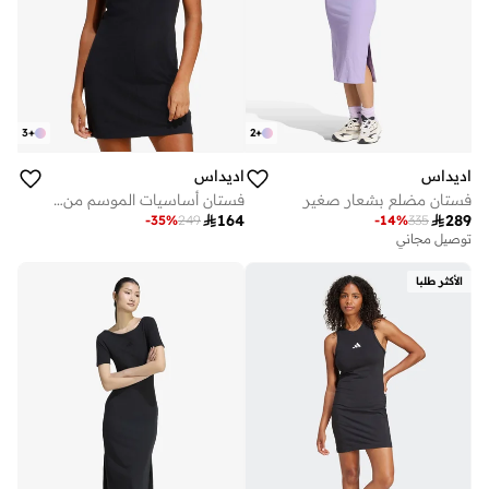
3
+
2
+
اديداس
اديداس
فستان مضلع بشعار صغير
فستان أساسيات الموسم من كولور بوب

164

289
-
35
%
249
-
14
%
335
توصيل مجاني
الأكثر طلبا