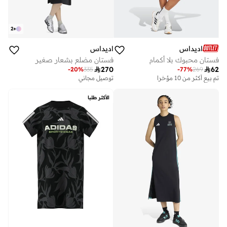
2
+
اديداس
اديداس
فستان محبوك بلا أكمام
فستان مضلع بشعار صغير

270

62
-
20
%
335
-
77
%
269
تم بيع أكثر من 10 مؤخرا
توصيل مجاني
الأكثر طلبا