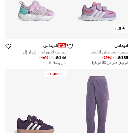
)
1
(
5
اديداس
اديداس
تنسور سويتش للأطفال
إنفانت لايتوراما آر إن آر إل
على وشك النفاد

146

135
تم بيع أكثر من 50 مؤخرا
-
46
%
269
-
29
%
189
تم بيع أكثر من 30 مؤخرا
على وشك النفاد
تم بيع أكثر من 50 مؤخرا
:
:
07
48
00