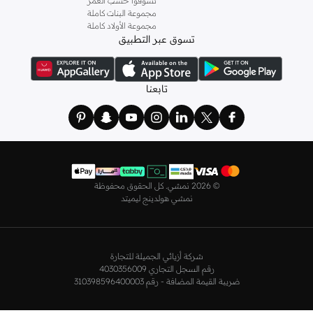
تسوقوا حسب العمر
في الملعب، بينما يمكن ارتداء بلوزة بدون أكمام أسفل مجموعة متنوعة من القمصان
مجموعة البنات كاملة
مجموعة الأولاد كاملة
خلال الأسبوع. ولم تنسَ اديداس أن تهتم بدفء جسمك أثناء التدريب بالخارج مع بدلة
تسوق عبر التطبيق
رياضية مقاومة للماء والهواء وبناطيل رياضية ضيقة. وإذا كنت من هواة ممارسة الأنشطة
الرياضية الكثيفة، ننصحك بارتداء لباس ضيق للجري مع
بناطيل رياضية
أو بناطيل
مقاومة للماء لإطلالة شتوية لا تسبب لك أي إزعاج تحافظ على راحتك طوال الوقت.
تابعنا
تعرف على أحدث تشكيلة للرجال من اديداس في نمشي، وجدّد مظهرك في عطلة نهاية
الأسبوع مع تيشيرتات ذات شعار مميز منسقة مع سويت شيرتات مترهلة وجينزات
سوداء مستقيمة مع حقيبة ظهر أنيقة لمظهر متكامل.
اديداس للنساء في الرياض
ملابس أديداس للنساء
مثالية للمرأة العصرية والرياضية التي تتمتع بإحساس رائع
©
2026 نمشي. كل الحقوق محفوظة
بالأناقة. علامة تجارية عالمية رائدة تقدم ملابس للنساء ومعدات و
سنيكرز
وترفيهية في
نمشي هولدينج ليميتد
جميع أنحاء العالم. تصميمات اديداس النسائية ملائمة لتمرينات اللياقة البدنية والجري
والتنس والسباحة والترفيه وغيرها. تقدم مجموعة ملابس اديداس النسائية تصميمات
أنيقة وعملية تناسب الجميع. تشتمل تشكيلة اديداس الرياضية للنساء على
ملابس
رياضية
و
تيشيرتات
وبناطيل وليقنز ولانجري و
هوديات وسويت شيرتات
وملابس
شركة أزيائي الجميلة للتجارة
رقم السجل التجاري 4030356009
مقاسات كبيرة و
جاكيتات ومعاطف
و
بلايز
وجوارب وشورتات وملابس سباحة وفساتين
ضريبة القيمة المضافة - رقم 310398596400003
وازياء حوامل وتنانير لتمنحك الراحة والأداء المتميز في صالة الألعاب الرياضية وفي
الملاعب وعند الارتداء اليومي. تمثل اديداس رمزًا للأناقة، وأكثر تشكيلاتها شهرة هي