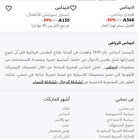
اديداس
اديداس
هودي رياضي ...
تنسور سويتش للأطفال
أفضل سعر لهذا العام

368
توصيل مجاني
-
30
%
525

135
-
29
%
189
أفضل سعر لهذا العام
تم بيع أكثر من 30 مؤخرا
توصيل مجاني
اديداس الرياض
تأسست اديداس عام 1949 واهتمت في البداية بإنتاج الملابس الرياضية قبل أن تتنوع
إصداراتها لتنتج ملابس كاجوال من خامات أساسية مميزة ومتعددة الاستخدامات من
مجموعات
اديداس
. تعتلي اديداس المميزة الساحة من خلال تصميمات التيشرتات
الأيقونية التي تتميز بتصميمات كلاسيكية مع لمسة عصرية جذابة. في نمشي، يمكنك
العثور على المجموعة الحصرية من
تشكيلة الرجال
و
تشكيلة النساء.
من خلال دمج الموضة واللياقة البدنية ، توفر أديداس ملابس رياضية يومية عملية أو
عن نمشي
أحذية رياضية مثل
الترا بوست
أو
اديداس بريداتور
أشهر الماركات
. سواء كنت تقوم برياضة الجري
الصباحية ، أو جلسة تمارين مكثفة ، أو تصل إلى أحدث فصول التمارين الرياضية ، فهذه
عن نمشي
نايك
العلامة التجارية الشهيرة تحتوي على مجموعة كاملة من الملابس والحقائب
سياسة الخصوصية
أديداس
سياسة الاسترجاع
نيو بالانس
والاكسسوارات المثالية عند بذل الجهد او خلال البرودة وكل شيء بينهما. ابحث عن
حقوق المستهلك
جس
المظهر الكلاسيكي للأشرطة الثلاثية الذي لا يزال يمثل الموضة الأساسية منذ عقود خلت ،
المملكة العربية السعودية
تومي هيلفيغر
أو جرب الأنماط العصرية التي تجعل من الجيمانزيوم ترتقي إلى مستوى جديد تمامًا.
الإمارات العربية المتحدة
اتش اند ام