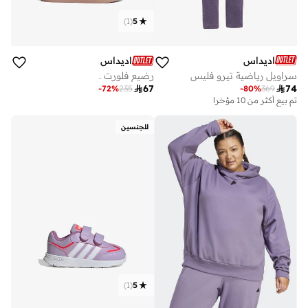
)
1
(
5
اديداس
اديداس
سراويل رياضية تيرو فليس
رضيع فلورت .

74

67
-
80
%
369
-
72
%
235
تم بيع أكثر من 10 مؤخرا
للجنسين
)
1
(
5