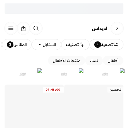
اديداس
تصفية
تصنيف
الستايل
المقاس
3
4
أطفال
نساء
منتجات الأطفال
:
:
للجنسين
00
48
07