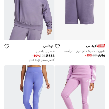
اديداس
اديداس
شورت صوف لجميع المواسم
هودي رياضي ...

96

368
-
55
%
209
-
30
%
525
أفضل سعر لهذا العام
توصيل مجاني
أفضل سعر لهذا العام
توصيل مجاني