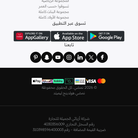
المجموعة الرياضية
أحذية سهلة الارتداء لتكتمل أناقتك. يضيف الشورت المطبوع لمسة عصرية عندما تكون
تسوقوا حسب العمر
في الملعب، بينما يمكن ارتداء بلوزة بدون أكمام أسفل مجموعة متنوعة من القمصان
مجموعة البنات كاملة
مجموعة الأولاد كاملة
خلال الأسبوع. ولم تنسَ اديداس أن تهتم بدفء جسمك أثناء التدريب بالخارج مع بدلة
تسوق عبر التطبيق
رياضية مقاومة للماء والهواء وبناطيل رياضية ضيقة. وإذا كنت من هواة ممارسة الأنشطة
الرياضية الكثيفة، ننصحك بارتداء لباس ضيق للجري مع
بناطيل رياضية
أو بناطيل
مقاومة للماء لإطلالة شتوية لا تسبب لك أي إزعاج تحافظ على راحتك طوال الوقت.
تابعنا
تعرف على أحدث تشكيلة للرجال من اديداس في نمشي، وجدّد مظهرك في عطلة نهاية
الأسبوع مع تيشيرتات ذات شعار مميز منسقة مع سويت شيرتات مترهلة وجينزات
سوداء مستقيمة مع حقيبة ظهر أنيقة لمظهر متكامل.
اديداس للنساء في الرياض
ملابس أديداس للنساء
مثالية للمرأة العصرية والرياضية التي تتمتع بإحساس رائع
©
2026 نمشي. كل الحقوق محفوظة
بالأناقة. علامة تجارية عالمية رائدة تقدم ملابس للنساء ومعدات و
سنيكرز
وترفيهية في
نمشي هولدينج ليميتد
جميع أنحاء العالم. تصميمات اديداس النسائية ملائمة لتمرينات اللياقة البدنية والجري
والتنس والسباحة والترفيه وغيرها. تقدم مجموعة ملابس اديداس النسائية تصميمات
أنيقة وعملية تناسب الجميع. تشتمل تشكيلة اديداس الرياضية للنساء على
ملابس
رياضية
و
تيشيرتات
وبناطيل وليقنز ولانجري و
هوديات وسويت شيرتات
وملابس
شركة أزيائي الجميلة للتجارة
رقم السجل التجاري 4030356009
مقاسات كبيرة و
جاكيتات ومعاطف
و
بلايز
وجوارب وشورتات وملابس سباحة وفساتين
ضريبة القيمة المضافة - رقم 310398596400003
وازياء حوامل وتنانير لتمنحك الراحة والأداء المتميز في صالة الألعاب الرياضية وفي