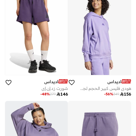
اديداس
اديداس
هودي فليس كبير الحجم لجميع المواسم
شورت زد.إن.إي

146

156
-
48
%
279
-
56
%
349