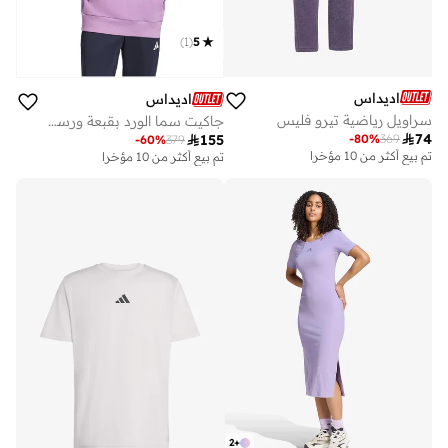
)
1
(
5
اديداس
اديداس
سراويل رياضية تيرو فليس
جاكيت سما الورد بقبعة ورسمة

74
-
80
%
369

155
-
60
%
379
تم بيع أكثر من 10 مؤخرا
تم بيع أكثر من 10 مؤخرا
2
+