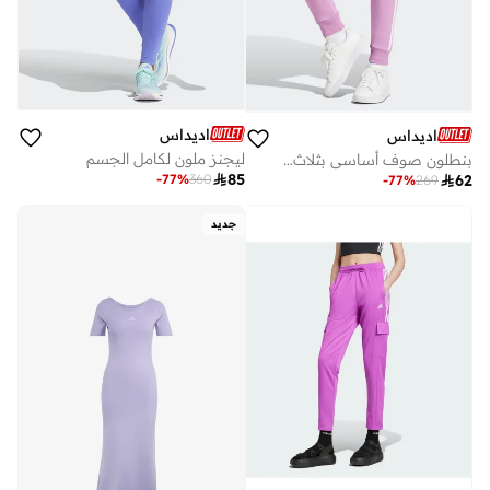
اديداس
اديداس
ليجنز ملون لكامل الجسم
بنطلون صوف أساسي بثلاث خطوط

85
-
77
%
360

62
-
77
%
269
جديد