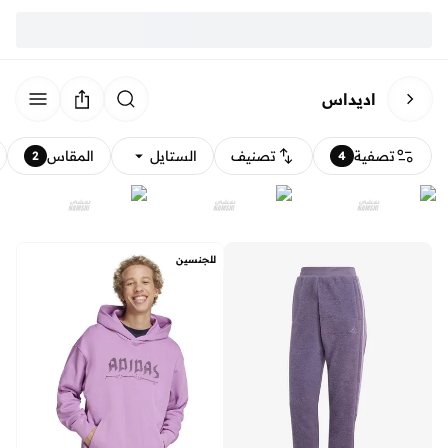
اديداس
تصفية
تصنيف
الستايل
المقاس
2
4
للجنسين