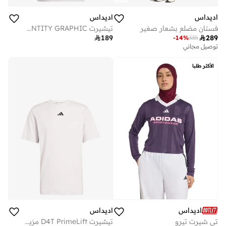
اديداس
اديداس
تيشيرت CLIMACOOL TRAINING IDENTITY GRAPHIC
فستان مضلع بشعار صغير

189

289
-
14
%
335
توصيل مجاني
الأكثر طلبا
اديداس
اديداس
تيشيرت D4T PrimeLift مزين بالخطوط الثلاثة
تي شيرت تيرو