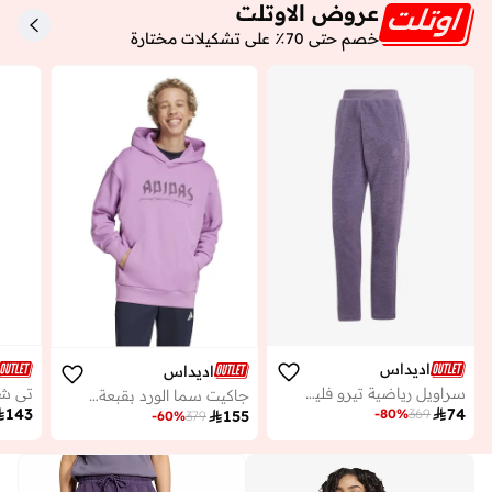
عروض الاوتلت
خصم حتى 70٪ على تشكيلات مختارة
اديداس
اديداس
سراويل رياضية تيرو فليس
تي شي
جاكيت سما الورد بقبعة ورسمة

143

74
-
80
%
369

155
-
60
%
379