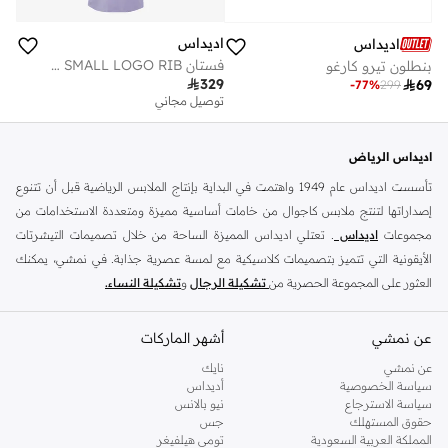
اديداس
اديداس
فستان ADIDAS KIT SMALL LOGO RIB
بنطلون تيرو كارغو

329

69
-
77
%
299
توصيل مجاني
اديداس الرياض
تأسست اديداس عام 1949 واهتمت في البداية بإنتاج الملابس الرياضية قبل أن تتنوع
إصداراتها لتنتج ملابس كاجوال من خامات أساسية مميزة ومتعددة الاستخدامات من
مجموعات
اديداس
. تعتلي اديداس المميزة الساحة من خلال تصميمات التيشرتات
الأيقونية التي تتميز بتصميمات كلاسيكية مع لمسة عصرية جذابة. في نمشي، يمكنك
العثور على المجموعة الحصرية من
تشكيلة الرجال
و
تشكيلة النساء.
من خلال دمج الموضة واللياقة البدنية ، توفر أديداس ملابس رياضية يومية عملية أو
عن نمشي
أحذية رياضية مثل
الترا بوست
أو
اديداس بريداتور
أشهر الماركات
. سواء كنت تقوم برياضة الجري
الصباحية ، أو جلسة تمارين مكثفة ، أو تصل إلى أحدث فصول التمارين الرياضية ، فهذه
عن نمشي
نايك
العلامة التجارية الشهيرة تحتوي على مجموعة كاملة من الملابس والحقائب
سياسة الخصوصية
أديداس
سياسة الاسترجاع
نيو بالانس
والاكسسوارات المثالية عند بذل الجهد او خلال البرودة وكل شيء بينهما. ابحث عن
حقوق المستهلك
جس
المظهر الكلاسيكي للأشرطة الثلاثية الذي لا يزال يمثل الموضة الأساسية منذ عقود خلت ،
المملكة العربية السعودية
تومي هيلفيغر