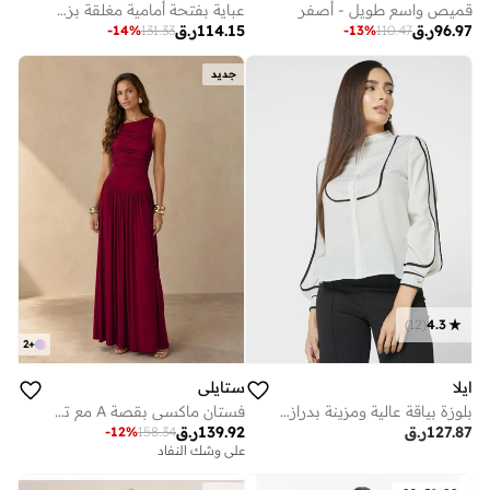
قميص واسع طويل - أصفر
عباية بفتحة أمامية مغلقة بزر واحد وتفاصيل بليسيه
96.97
ر.ق
114.15
ر.ق
-
14
%
131.33
-
13
%
110.47
جديد
)
12
(
4.3
2
+
ايلا
ستايلي
بلوزة بياقة عالية ومزينة بدرازات
فستان ماكسي بقصة A مع تفاصيل مكشكشة - أحمر
127.87
ر.ق
139.92
ر.ق
-
12
%
158.34
على وشك النفاد