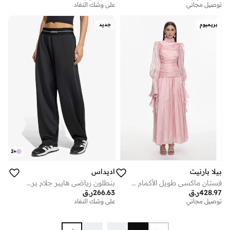
توصيل مجاني
على وشك النفاد
بريميوم
جديد
2
+
بيلا بارنيت
اديداس
فستان ماكسي طويل الأكمام من فيكي ريزورت، يبرز الخصر، مصنوع من قماش منسوج مكشكش
بنطلون رياضي هايبر جلام برميل
428.97
ر.ق
266.63
ر.ق
توصيل مجاني
على وشك النفاد