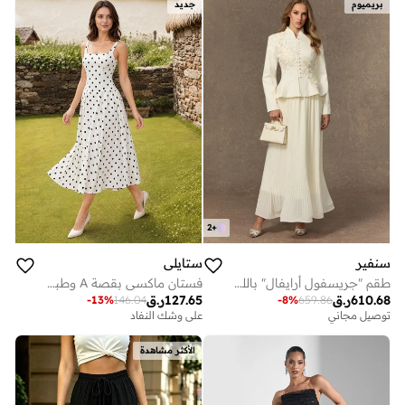
بريميوم
جديد
2
+
سنفير
ستايلي
طقم "جريسفول أرايفال" باللون الأسود من جاكيت مطرز بالدانتيل وتنورة بكسرات
فستان ماكسي بقصة A وطبعة نقاط - أوف وايت
610.68
ر.ق
127.65
ر.ق
-
13
%
146.04
-
8
%
659.86
توصيل مجاني
على وشك النفاد
الأكثر مشاهدة