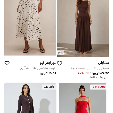
2
+
ستايلي
فورايفر نيو
فستان ماكسي بقصة حرف A وكسرات - بني
تنورة ماكسي بليسيه آري
139.92
ر.ق
306.31
ر.ق
-
12
%
158.34
على وشك النفاد
:
:
00
51
02
الأكثر طلبا