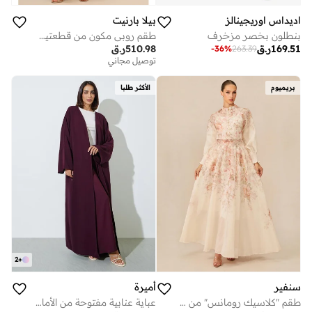
اديداس اوريجينالز
بيلا بارنيت
بنطلون بخصر مزخرف
طقم روبي مكون من قطعتين من بلوزة وتنورة دانتيل مطبوعة بالورود بأكمام طويلة
169.51
ر.ق
510.98
ر.ق
-
36
%
263.39
توصيل مجاني
بريميوم
الأكثر طلبا
2
+
سنفير
أميرة
طقم "كلاسيك رومانس" من بلوزة وتنورة باللون الوردي وبطبعة الزهور
عباية عنابية مفتوحة من الأمام بأكمام خفاش