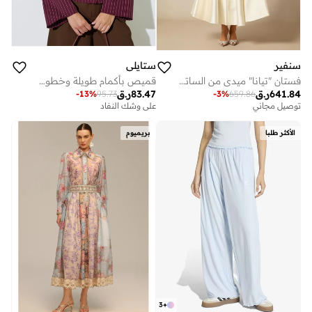
سنفير
ستايلي
فستان "تيانا" ميدي من الساتان بياقة على شكل V وأكمام كاب
قميص بأكمام طويلة وخطوط رفيعة
641.84
ر.ق
83.47
ر.ق
-
13
%
95.73
-
3
%
659.86
توصيل مجاني
على وشك النفاد
الأكثر طلبا
بريميوم
3
+