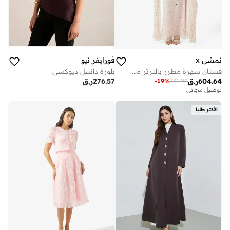
نمشي x
فورايفر نيو
فستان سهرة مطرز بالترتر مع كاب
بلوزة دانتيل ديوكسي
604.64
ر.ق
276.57
ر.ق
-
19
%
741.98
توصيل مجاني
الأكثر طلبا