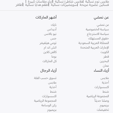
ملابس نوم نسائية
ملابس شاطئ نسائية
أزياء مقاسات كبيرة
فساتين عصرية مريحة
سويتشيرتات نسائية
أطقم هدايا نسائية
أظافر
عن نمشي
أشهر الماركات
عن نمشي
نايك
سياسة الخصوصية
أديداس
سياسة الاسترجاع
نيو بالانس
حقوق المستهلك
جس
المملكة العربية السعودية
تومي هيلفيغر
الإمارات العربية المتحدة
اتش اند ام
الكويت
كالفن كلاين
قطر
بوما
البحرين
كل الماركات
عمان
أزياء النساء
أزياء الرجال
ملابس
تسوق حسب الفئة
أحذية
ملابس
اكسسوارات
أحذية
شنط
شنط
المجموعة الرياضية
اكسسوارات
وصلنا حديثاً
المجموعة الرياضية
بريميوم
ركن الوسامة
تخفيضات
بريميوم