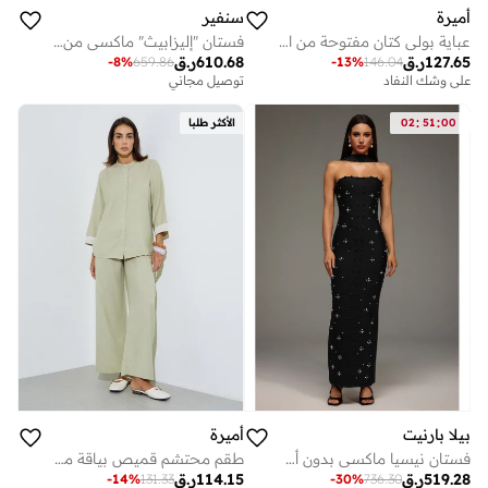
أميرة
سنفير
عباية بولي كتان مفتوحة من الأمام بتصميم هيرو، مع تضييق فتحة الكم وإضافة شق في الكم حسب صورة المرجع في أمر الشراء
فستان "إليزابيث" ماكسي من الدانتيل المطرز بنقشة الفراشة
127.65
ر.ق
610.68
ر.ق
-
8
%
659.86
-
13
%
146.04
على وشك النفاد
توصيل مجاني
:
:
00
51
02
الأكثر طلبا
بيلا بارنيت
أميرة
فستان نيسيا ماكسي بدون أكمام مع رباط لؤلؤي
طقم محتشم قميص بياقة ماندرين وبنطال بقصة مستقيمة - أخضر
519.28
ر.ق
114.15
ر.ق
-
14
%
131.33
-
30
%
736.30