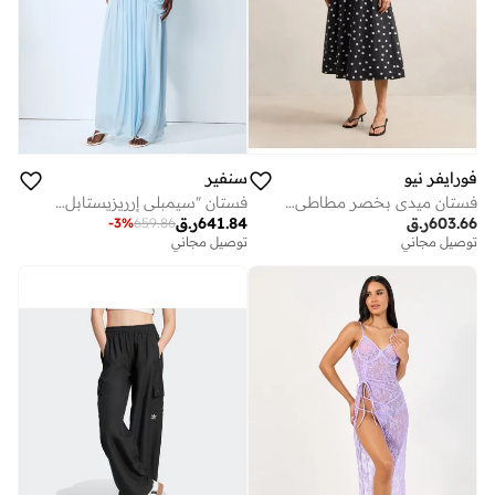
فورايفر نيو
سنفير
فستان ميدي بخصر مطاطي من كالي
فستان "سيمبلي إرريزيستابل" ماكسي باللون الأزرق مكشوف الكتفين بأكمام كاب وتصميم مزموم
603.66
ر.ق
641.84
ر.ق
-
3
%
659.86
توصيل مجاني
توصيل مجاني