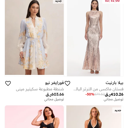
:
:
00
51
02
جديد
بيلا بارنيت
فورايفر نيو
فستان ماكسي من الترتر البالي
شنطة مطبوعة سكيتير ميني
410.26
ر.ق
603.66
ر.ق
-
30
%
579.52
توصيل مجاني
توصيل مجاني
جديد