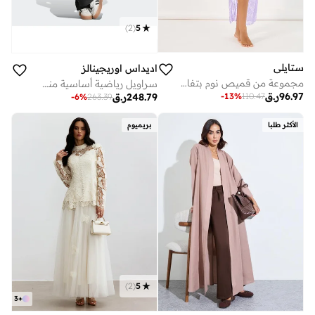
)
2
(
5
ستايلي
اديداس اوريجينالز
مجموعة من قميص نوم بتفاصيل دانتيل مع ثونغ
سراويل رياضية أساسية منسوجة بجيوب
96.97
ر.ق
-
13
%
110.47
248.79
ر.ق
-
6
%
263.39
الأكثر طلبا
بريميوم
)
2
(
5
3
+