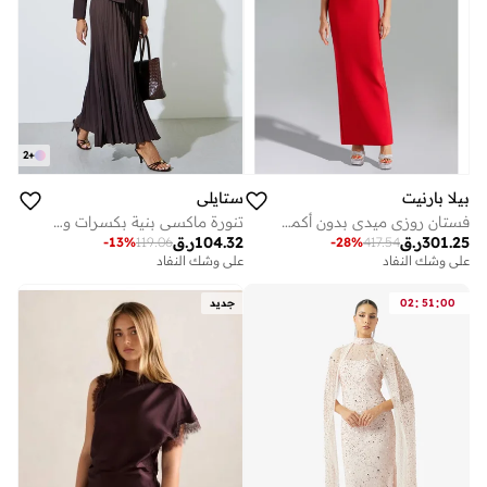
2
+
بيلا بارنيت
ستايلي
فستان روزي ميدي بدون أكمام بتصميم ضمادة
تنورة ماكسي بنية بكسرات وقصة واسعة
301.25
ر.ق
104.32
ر.ق
-
13
%
119.06
-
28
%
417.54
على وشك النفاد
على وشك النفاد
:
:
00
51
02
جديد