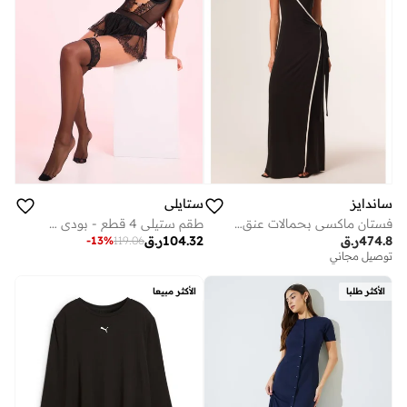
ستايلي
ساندايز
طقم ستيلي 4 قطع - بودي سوت دانتيل، تنورة، حمالات وجوارب فخذ عالية
فستان ماكسي بحمالات عنق وربطة ليبرتي
104.32
ر.ق
474.8
ر.ق
-
13
%
119.06
توصيل مجاني
الأكثر طلبا
الأكثر مبيعا