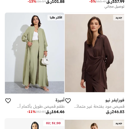
537.99
ر.ق
101.88
ر.ق
-
13
%
116.59
-
5
%
565.47
توصيل مجاني
جديد
الأكثر طلبا
فورايفر نيو
أميرة
قميص مود بفتحة غير متماثلة
طقم قميص طويل بأكمام أسقفية وأزرار مع بنطال واسع الساق
246.83
ر.ق
164.46
ر.ق
-
11
%
182.87
:
:
جديد
00
51
02