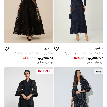
سنفير
سنفير
طقم "راديانت بيرسوناليتي" باللون الأزرق من كارديغان محبوك بنقشة المعين وتنورة
فستان "إليجانت إنشانتمنت" ماكسي من الدانتيل باللون الأسود وبنقشة البولكا دوت
807.97
ر.ق
906.61
ر.ق
-
15
%
1057.17
-
16
%
953.35
توصيل مجاني
توصيل مجاني
:
:
جديد
00
51
02