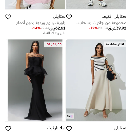
ستايلي اكتيف
ستايلي
مجموعة من جاكيت بسحاب وتفاصيل درزات وليقنز
بلوزة بيبلوم وردية بدون أكمام
139.92
ر.ق
62.61
ر.ق
-
14
%
72.44
-
12
%
158.34
على وشك النفاد
:
:
الأكثر مشاهدة
00
51
02
2
+
ستايلي
بيلا بارنيت