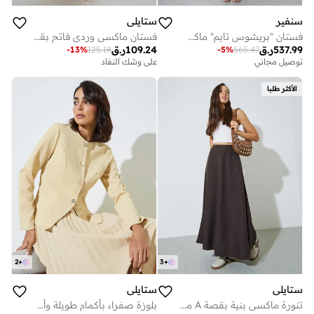
سنفير
ستايلي
فستان "بريشوس تايم" ماكسي من الشيفون باللون المشمشي مزين بتطبيقات الزهور
فستان ماكسي وردي فاتح بقصة A مع كاب قصير قابل للإزالة
537.99
ر.ق
109.24
ر.ق
-
13
%
125.18
-
5
%
565.47
توصيل مجاني
على وشك النفاد
الأكثر طلبا
2
+
3
+
ستايلي
ستايلي
تنورة ماكسي بنية بقصة A مع جيوب جانبية
بلوزة صفراء بأكمام طويلة وأزرار أمامية