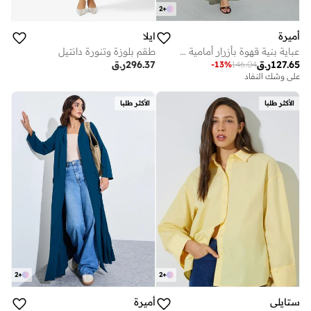
2
+
أميرة
ايلا
عباية بنية قهوة بأزرار أمامية وأكمام طويلة
طقم بلوزة وتنورة دانتيل
127.65
ر.ق
296.37
ر.ق
-
13
%
146.04
على وشك النفاد
الأكثر طلبا
الأكثر طلبا
2
+
2
+
ستايلي
أميرة