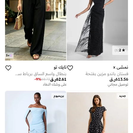
)
6
(
2
3
+
نمشي x
تايك تو
فستان باندو مزين بفتحة
بنطال واسع الساق برباط سحب - أسود
613.56
ر.ق
62.61
ر.ق
-
9
%
68.72
توصيل مجاني
على وشك النفاد
جديد
بريميوم