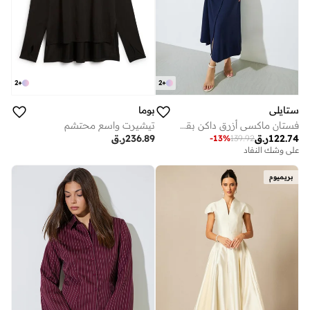
2
+
2
+
ستايلي
بوما
فستان ماكسي أزرق داكن بقصة A وأكمام قصيرة
تيشيرت واسع محتشم
122.74
ر.ق
236.89
ر.ق
-
13
%
139.92
على وشك النفاد
بريميوم