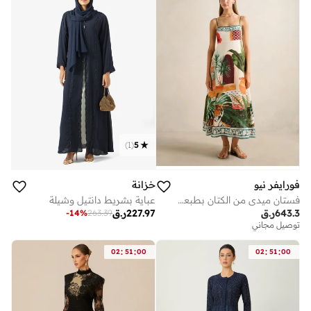
)
1
(
5
فورايفر نيو
خزانة
فستان ميدي من الكتان بطبعة بيانكا
عباية بشريط دانتيل وشيلة
643.3
ر.ق
227.97
ر.ق
-
14
%
263.39
توصيل مجاني
:
:
:
:
02
51
00
02
51
00