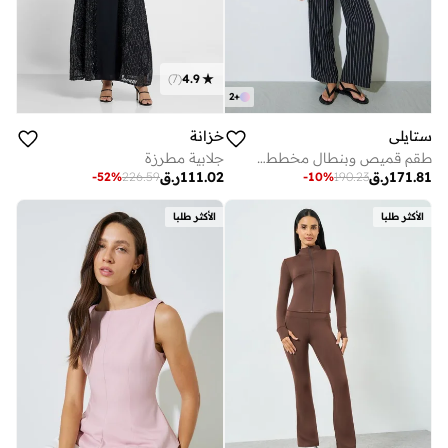
)
7
(
4.9
2
+
ستايلي
خزانة
طقم قميص وبنطال مخطط - أسود
جلابية مطرزة
171.81
ر.ق
111.02
ر.ق
-
52
%
226.59
-
10
%
190.23
الأكثر طلبا
الأكثر طلبا