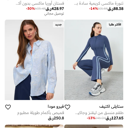
تنورة ماكسي كريمية سادة بقصة A
فستان أوريا ماكسي بدون أكمام بتصميم ذيل السمكة
88.38
ر.ق
428.97
ر.ق
-
30
%
605.48
-
14
%
101.88
توصيل مجاني
الأكثر طلبا
جديد
ستايلي اكتيف
فيرو مودا
طقم منسق من ليقنز وجاكيت بخطوط جانبية متباينة للنساء
قميص بأكمام طويلة مطبوع
127.65
ر.ق
250.8
ر.ق
-
13
%
146.04