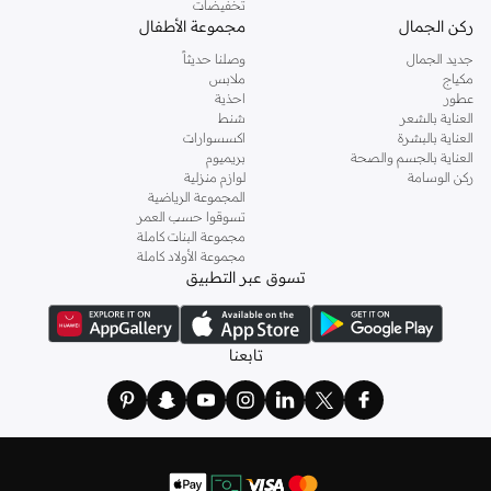
تخفيضات
ركن الجمال
مجموعة الأطفال
جديد الجمال
وصلنا حديثاً
مكياج
ملابس
عطور
احذية
العناية بالشعر
شنط
العناية بالبشرة
اكسسوارات
العناية بالجسم والصحة
بريميوم
ركن الوسامة
لوازم منزلية
المجموعة الرياضية
تسوقوا حسب العمر
مجموعة البنات كاملة
مجموعة الأولاد كاملة
تسوق عبر التطبيق
تابعنا