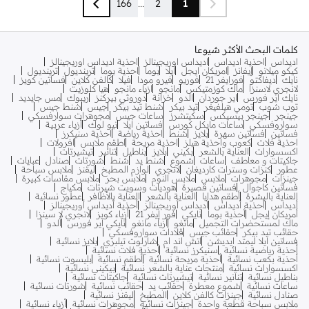
166
...
2
1
كلمات البحث الأكثر شيوعا
اديداس
احذية اديداس
اديداس اوريجينالز
احذية اديداس اوريجينالز
كيكو ميلانو
إيفانز
امريكان ايجل
ايلا
بوما
احذية بوما
ترينديول
ترينديول
نايك
ديفاكتو
فورايفر 21
فوريو
فيرو مودا
فيلا
كالفن كلاين
فساتين كويز
لانجري لاسنزا
ماك كوزمتيكس
مانجو
ازياء مانجو
هيا كلوزيت
نايك اير فورس
اير جوردان
الدو
خزانة
دوروثي بيركنز
ريبوك
مس جايديد
توب شوب
تومي هيلفيغر
تيد بيكر
شنط تيد بيكر
جيس
شنط جيس
جينجر
جينجر بيسيكس
سكيتشرز
ساعات جيس
مجوهرات سوارفسكي
سواروفسكي
ساعات مايكل كورس
فساتين ايلا
نيو لوك
أزياء عربية
فساتين
فساتين سهرة
بلايز
شنط
احذية رياضة
احذية سنيكرز
احذية فلات
كعوب واحذية هيلز
احذية مريحة
اطقم ملابس
افرولات
اكسسوارات
العناية بالشعر
بكيني
بلايز
بناطيل
تنانير
تيشيرتات
جاكيتات و معاطف
ساعات
شموع
شنط يد
شنط
شورتات
صنادل
عبايات
عطور
كنزات وسترات كارديغان
لانجري
لوازم المطبخ
ليقنز
ملابس سباحة
جينزات
مجوهرات
ملابس
ملابس النوم
ملابس بحر
ملابس مقاسات كبيرة
فساتين كاجوال
فساتين قصيرة
هوديات وسويت شيرتات
مكياج
العناية بالبشرة
أطقم هدايا
العناية بالشعر
العناية بالأظافر
عطور نسائية
أديداس
أحذية أديداس
أديداس أوريجينالز
أحذية أديداس أوريجينالز
أمريكان إيجل
أحذية بوما
نايكي
فور إيفر 21
أزياء كويز
لانجري لا سينزا
ماك لمستحضرات التجميل
مانغو
أزياء مانغو
نايكي اير فورس
ألدو
حقائب تيد بيكر
حقائب جيس
قلادات سواروفسكي
فساتين ايلا ليمتد ايديشن
اتش اند ام
شارلوت تيلبري
بلايز نسائية
أحذية رياضية نسائية
سنيكرز نسائية
أحذية فلات نسائية
أحذية بكعب نسائية
أحذية مريحة نسائية
أطقم نسائية
بليسوت نسائية
اكسسوارات نسائية
منتجات عناية بالشعر نسائية
بيكيني نسائية
بناطيل نسائية
تنانير نسائية
تيشيرتات نسائية
جاكيتات نسائية
ساعات نسائية
شموع معطرة
حقائب يد
حقائب نسائية
شورتات نسائية
صنادل نسائية
جينزات كالفن كلاين
المطبخ
ليقنز نسائية
ملابس سباحة قطعة واحدة
جينزات نسائية
مجوهرات نسائية
أزياء نسائية