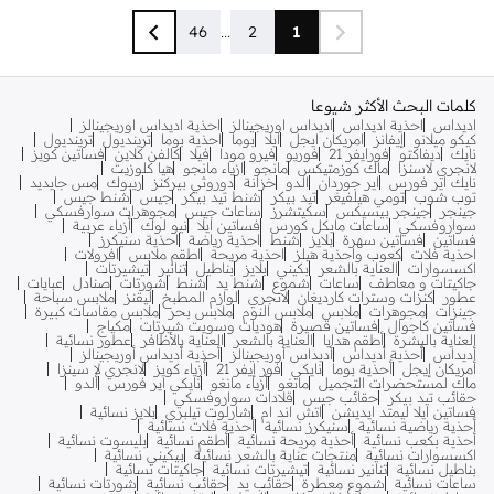
46
...
2
1
كلمات البحث الأكثر شيوعا
اديداس
احذية اديداس
اديداس اوريجينالز
احذية اديداس اوريجينالز
كيكو ميلانو
إيفانز
امريكان ايجل
ايلا
بوما
احذية بوما
ترينديول
ترينديول
نايك
ديفاكتو
فورايفر 21
فوريو
فيرو مودا
فيلا
كالفن كلاين
فساتين كويز
لانجري لاسنزا
ماك كوزمتيكس
مانجو
ازياء مانجو
هيا كلوزيت
نايك اير فورس
اير جوردان
الدو
خزانة
دوروثي بيركنز
ريبوك
مس جايديد
توب شوب
تومي هيلفيغر
تيد بيكر
شنط تيد بيكر
جيس
شنط جيس
جينجر
جينجر بيسيكس
سكيتشرز
ساعات جيس
مجوهرات سوارفسكي
سواروفسكي
ساعات مايكل كورس
فساتين ايلا
نيو لوك
أزياء عربية
فساتين
فساتين سهرة
بلايز
شنط
احذية رياضة
احذية سنيكرز
احذية فلات
كعوب واحذية هيلز
احذية مريحة
اطقم ملابس
افرولات
اكسسوارات
العناية بالشعر
بكيني
بلايز
بناطيل
تنانير
تيشيرتات
جاكيتات و معاطف
ساعات
شموع
شنط يد
شنط
شورتات
صنادل
عبايات
عطور
كنزات وسترات كارديغان
لانجري
لوازم المطبخ
ليقنز
ملابس سباحة
جينزات
مجوهرات
ملابس
ملابس النوم
ملابس بحر
ملابس مقاسات كبيرة
فساتين كاجوال
فساتين قصيرة
هوديات وسويت شيرتات
مكياج
العناية بالبشرة
أطقم هدايا
العناية بالشعر
العناية بالأظافر
عطور نسائية
أديداس
أحذية أديداس
أديداس أوريجينالز
أحذية أديداس أوريجينالز
أمريكان إيجل
أحذية بوما
نايكي
فور إيفر 21
أزياء كويز
لانجري لا سينزا
ماك لمستحضرات التجميل
مانغو
أزياء مانغو
نايكي اير فورس
ألدو
حقائب تيد بيكر
حقائب جيس
قلادات سواروفسكي
فساتين ايلا ليمتد ايديشن
اتش اند ام
شارلوت تيلبري
بلايز نسائية
أحذية رياضية نسائية
سنيكرز نسائية
أحذية فلات نسائية
أحذية بكعب نسائية
أحذية مريحة نسائية
أطقم نسائية
بليسوت نسائية
اكسسوارات نسائية
منتجات عناية بالشعر نسائية
بيكيني نسائية
بناطيل نسائية
تنانير نسائية
تيشيرتات نسائية
جاكيتات نسائية
ساعات نسائية
شموع معطرة
حقائب يد
حقائب نسائية
شورتات نسائية