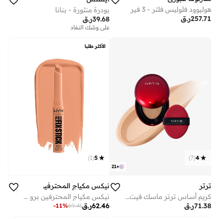
هوليوود فلوليس فلتر - 3 فير
بودرة منثورة - بنانا
257.71
ر.ق
39.68
ر.ق
على وشك النفاد
الأكثر طلبا
)
1
(
5
)
7
(
4
21
+
ترتر
نيكس مكياج المحترفين
كريم أساس ترتر ماسك فيت ريد كوشن - لاتيه 24 ان - 4.5 جرام
نيكس مكياج المحترفين برو فيكس ستيك، خافي العيوب المصحح - دارك بيتش
71.38
ر.ق
62.46
ر.ق
-
11
%
69.41