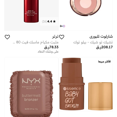
)
16
(
4.4
2
+
شارلوت تلبوري
ترتر
تشيك تو شيك - بيلو توك
مثبت مكياج ماسك فيت 80 مل
208.17
ر.ق
78.33
ر.ق
على وشك النفاد
الأكثر مبيعا