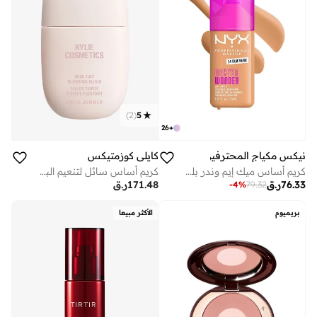
)
2
(
5
26
+
نيكس مكياج المحترفين
كايلي كوزمتيكس
كريم أساس ميك إيم وندر بلمسة نهائية مطفية ترو بيج
كريم أساس سائل لتنعيم البشرة بتركيبة إكسير - .، مل
76.33
ر.ق
171.48
ر.ق
-
4
%
79.32
بريميوم
الأكثر مبيعا