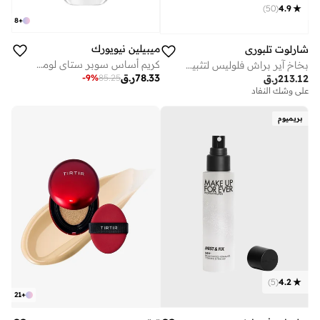
)
50
(
4.9
8
+
ميبيلين نيويورك
شارلوت تلبوري
كريم أساس سوبر ستاي لومي-مات طويل الثبات 30 ساعة – درجة 118
بخاخ آير براش فلوليس لتثبيت المكياج
78.33
ر.ق
-
9
%
85.25
213.12
ر.ق
على وشك النفاد
بريميوم
)
5
(
4.2
21
+