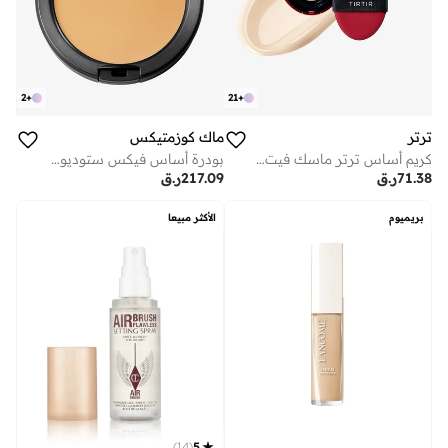
2
+
21
+
ترتر
ماك كوزمتيكس
كريم أساس ترتر ماسك فيت ريد كوشن - فير آيفوري - 4.5 جرام
بودرة أساس فيكس ستوديو - إن سي 42
71.38
ر.ق
217.09
ر.ق
بريميوم
الأكثر مبيعا
)
14
(
5