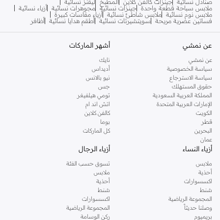
صنادل نسائية
جينزات كالفن كلاين
المطبخ
ليقنز نسائية
ملابس سباحة قطعة واحدة
جينزات نسائية
مجوهرات نسائية
أزياء نسائية
ملابس نوم نسائية
ملابس شاطئ نسائية
أزياء مقاسات كبيرة
فساتين عصرية مريحة
سويتشيرتات نسائية
أطقم هدايا نسائية
أظافر
عن نمشي
أشهر الماركات
عن نمشي
نايك
سياسة الخصوصية
أديداس
سياسة الاسترجاع
نيو بالانس
حقوق المستهلك
جس
المملكة العربية السعودية
تومي هيلفيغر
الإمارات العربية المتحدة
اتش اند ام
الكويت
كالفن كلاين
قطر
بوما
البحرين
كل الماركات
عمان
أزياء النساء
أزياء الرجال
ملابس
تسوق حسب الفئة
أحذية
ملابس
اكسسوارات
أحذية
شنط
شنط
المجموعة الرياضية
اكسسوارات
وصلنا حديثاً
المجموعة الرياضية
بريميوم
ركن الوسامة