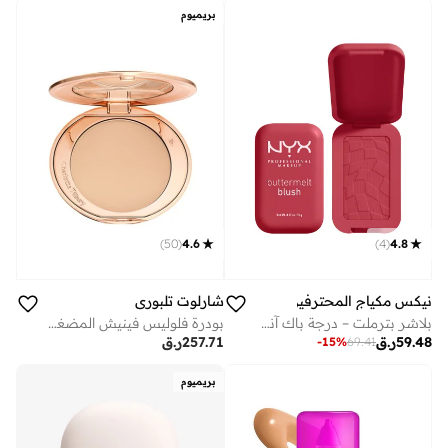
بريميوم
)
50
(
4.6
)
4
(
4.8
نيكس مكياج المحترفين
شارلوت تلبوري
بلاشر بترملت – درجة باك آند باتا
بودرة فلوليس فينيش المضغوطة - ميديوم 2
59.48
ر.ق
257.71
ر.ق
-
15
%
69.41
بريميوم