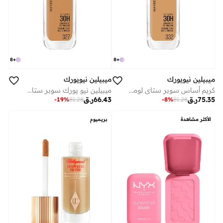
8
+
8
+
ميبيلين نيويورك
ميبيلين نيويورك
كريم أساس سوبر ستاي لومي-مات بثبات 30 ساعة - 332
ميبيلين نيو يورك سوبر ستاي لومي مات كريم اساس ,تركيبه طويله الامد تدوم حتى 36 ساعه 327
75.35
ر.ق
66.43
ر.ق
-
19
%
81.28
-
8
%
81.28
الأكثر مشاهدة
بريميوم