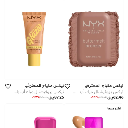
نيكس مكياج المحترفين
نيكس مكياج المحترفين
نيكس بروفيشنال ميك أب – بودرة برونزر بترميلت – درجة 03: ديزرف بتا
نيكس بروفيشنال ميك أب باترملت غليز سكين تينت بإشراقة ناعمة مع عامل حماية من الشمس 30، كريم أساس، ثبات 12 ساعة، فانيلا بين بوتا
62.46
ر.ق
87.25
ر.ق
-
11
%
69.41
-
12
%
99.12
الأكثر مبيعا