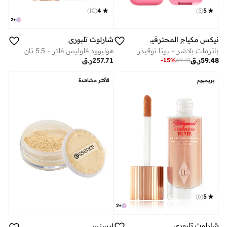
)
10
(
4
)
3
(
5
2
+
نيكس مكياج المحترفين
شارلوت تلبوري
باترملت بلاشر – بوتا توقيذر
هوليوود فلوليس فلتر - 5.5 تان
59.48
ر.ق
257.71
ر.ق
-
15
%
69.41
بريميوم
الأكثر مشاهدة
)
6
(
5
2
+
شارلوت تلبوري
ايسنس