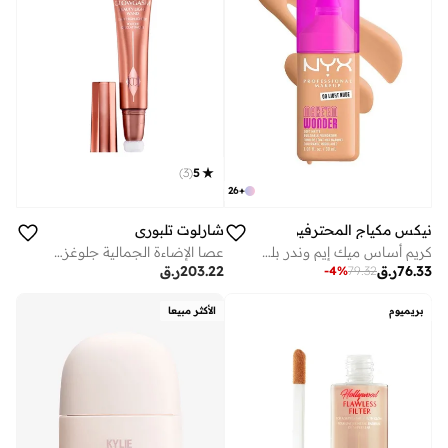
)
3
(
5
26
+
نيكس مكياج المحترفين
شارلوت تلبوري
كريم أساس ميك إيم وندر بلمسة نهائية مطفية لايت نود
عصا الإضاءة الجمالية جلوغزم – بينك جازم
76.33
ر.ق
203.22
ر.ق
-
4
%
79.32
بريميوم
الأكثر مبيعا