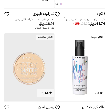
15
+
لانكوم
شارلوت تلبوري
كونسيلر سيروم تينت إيدول ألترا وير كير آند جلو
بخاخ تثبيت المكياج فلوليس سعة 34 مل
141.74
ر.ق
118.96
ر.ق
-
15
%
165.22
على وشك النفاد
الأكثر مبيعا
الأكثر مشاهدة
)
94
(
4.6
)
2
(
5
ريميل لندن
ماك كوزمتيكس