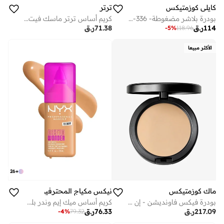
كايلي كوزمتيكس
ترتر
بودرة بلاشر مضغوطة- 336- ونتر كيسد
كريم أساس ترتر ماسك فيت ريد كوشن - موكا 25 ان - 4.5 جرام
114
ر.ق
71.38
ر.ق
-
5
%
118.96
الأكثر مبيعا
26
+
ماك كوزمتيكس
نيكس مكياج المحترفين
بودرة فيكس فاونديشن - إن سي
كريم أساس ميك إيم وندر بلمسة نهائية مطفية باف
217.09
ر.ق
76.33
ر.ق
-
4
%
79.32