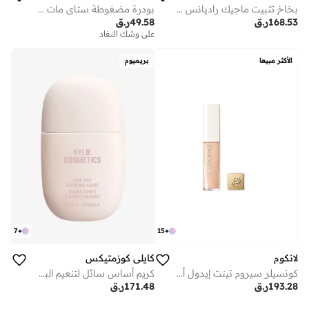
بودرة مضغوطة ستاي مات من ريميل - 001 - شفاف، 14 جم
بخاخ تثبيت ماجيك راديانس فيكس بلس 100 مل
49.58
ر.ق
168.53
ر.ق
على وشك النفاد
الأكثر مبيعا
بريميوم
7
+
15
+
لانكوم
كايلي كوزمتيكس
كونسيلر سيروم تينت إيدول ألترا وير كير آند جلو
كريم أساس سائل لتنعيم البشرة بتركيبة إكسير - 4 دبليو، 30مل
193.28
ر.ق
171.48
ر.ق