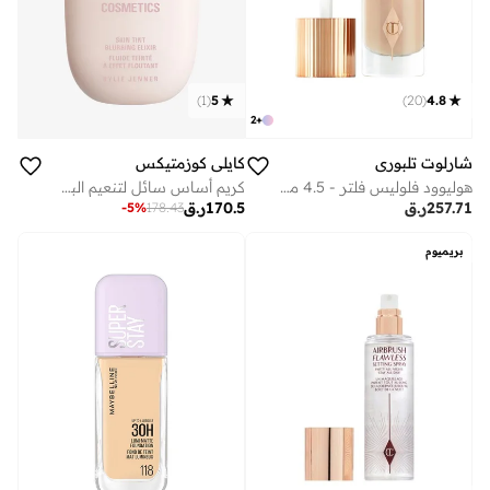
)
1
(
5
)
20
(
4.8
2
+
شارلوت تلبوري
كايلي كوزمتيكس
هوليوود فلوليس فلتر - 4.5 ميديوم
كريم أساس سائل لتنعيم البشرة - مل
257.71
ر.ق
170.5
ر.ق
-
5
%
178.43
بريميوم