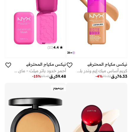
)
10
(
4.4
26
+
نيكس مكياج المحترفين
نيكس مكياج المحترفين
كريم أساس ميك إيم وندر بلمسة نهائية مطفية ناتشورال بيج
أحمر خدود باتر ميلت – ماي باتا هاف
76.33
ر.ق
59.48
ر.ق
-
15
%
69.41
-
4
%
79.32
بريميوم