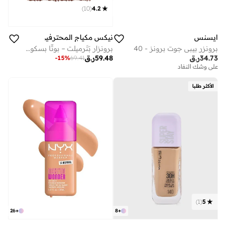
)
10
(
4.2
ايسنس
نيكس مكياج المحترفين
برونزر بيبي جوت برونز - 40
برونزار بَتَرميلت – بوتّا بسكويت
34.73
ر.ق
59.48
ر.ق
-
15
%
69.41
على وشك النفاد
الأكثر طلبا
)
1
(
5
26
+
8
+