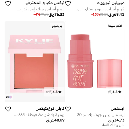
ميبيلين نيويورك
نيكس مكياج المحترفين
كريم أساس سوبر ستاي لومي مات - 140
كريم أساس ميك إيم وندر بلمسة نهائية مطفية ناتشورال
69.41
ر.ق
76.33
ر.ق
-
4
%
79.32
-
15
%
81.28
الأكثر مبيعا
بريميوم
)
65
(
4.8
)
5
(
4.8
2
+
كايلي كوزمتيكس
ايسنس
بودرة بلاشر مضغوطة- 335- بادي اون ذا بلوك
إيسنس بيبي جوت بلاشر 30
148.69
ر.ق
34.73
ر.ق
على وشك النفاد