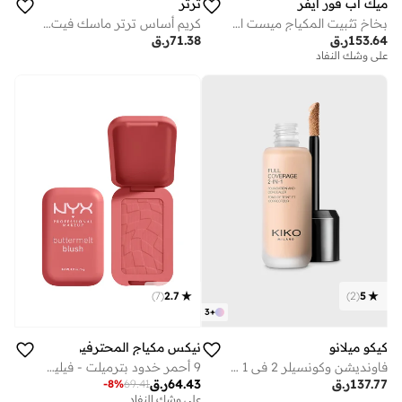
ميك اب فور ايفر
ترتر
بخاخ تثبيت المكياج ميست اند فيكس
كريم أساس ترتر ماسك فيت ريد كوشن - سوفت بيج 24 دبيليو - 4.5 جرام
153.64
ر.ق
71.38
ر.ق
على وشك النفاد
)
7
(
2.7
)
2
(
5
3
+
كيكو ميلانو
نيكس مكياج المحترفين
فاونديشن وكونسيلر 2 في 1 بتغطية كاملة - وورم روز، 25 مل
9 أحمر خدود بترميلت - فيلينج باتا
137.77
ر.ق
64.43
ر.ق
-
8
%
69.41
على وشك النفاد