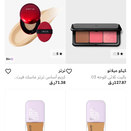
)
1
(
5
)
5
(
5
21
+
كيكو ميلانو
ترتر
باليت ثلاثي للوجه 03
كريم أساس ترتر ماسك فيت ريد كوشن - ناتشورال آيفوري 21 دبليو - 4.5 جرام
127.87
ر.ق
71.38
ر.ق