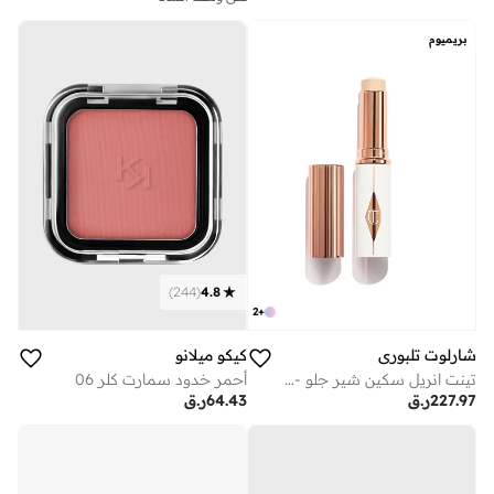
بريميوم
)
244
(
4.8
2
+
شارلوت تلبوري
كيكو ميلانو
تينت انريل سكين شير جلو - 1 فير
أحمر خدود سمارت كلر 06
227.97
ر.ق
64.43
ر.ق