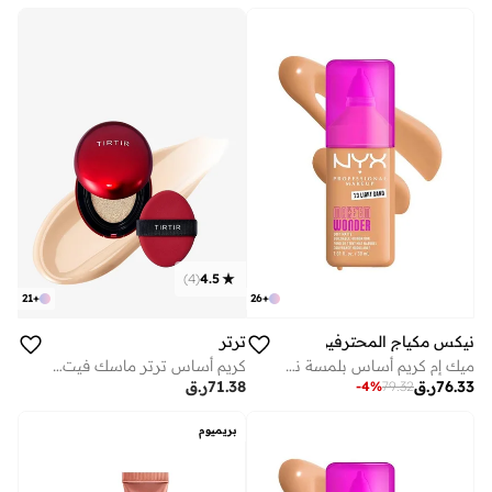
)
4
(
4.5
21
+
26
+
نيكس مكياج المحترفين
ترتر
ميك إم كريم أساس بلمسة نهائية مطفية رمل فاتح
كريم أساس ترتر ماسك فيت ريد كوشن - فير فانيلا 17 ان - 4.5 جرام
76.33
ر.ق
71.38
ر.ق
-
4
%
79.32
بريميوم