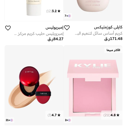
)
12
(
3.2
7
+
كايلي كوزمتيكس
إمبريوليس
كريم أساس سائل لتنعيم البشرة بتركيبة إكسير - 4 دبليو، 30مل
إمبرويليس حليب كريم مركز 30 مل – مرطب مغذي متعدد الاستخدامات 6 في 1 للوجه والجسم
171.48
ر.ق
84.27
ر.ق
الأكثر مبيعا
)
3
(
4.7
)
211
(
4.8
21
+
2
+