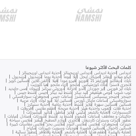
كلمات البحث الأكثر شيوعا
اديداس
احذية اديداس
اديداس اوريجينالز
احذية اديداس اوريجينالز
كيكو ميلانو
إيفانز
امريكان ايجل
ايلا
بوما
احذية بوما
ترينديول
ترينديول
نايك
ديفاكتو
فورايفر 21
فوريو
فيرو مودا
فيلا
كالفن كلاين
فساتين كويز
لانجري لاسنزا
ماك كوزمتيكس
مانجو
ازياء مانجو
هيا كلوزيت
نايك اير فورس
اير جوردان
الدو
خزانة
دوروثي بيركنز
ريبوك
مس جايديد
توب شوب
تومي هيلفيغر
تيد بيكر
شنط تيد بيكر
جيس
شنط جيس
جينجر
جينجر بيسيكس
سكيتشرز
ساعات جيس
مجوهرات سوارفسكي
سواروفسكي
ساعات مايكل كورس
فساتين ايلا
نيو لوك
أزياء عربية
فساتين
فساتين سهرة
بلايز
شنط
احذية رياضة
احذية سنيكرز
احذية فلات
كعوب واحذية هيلز
احذية مريحة
اطقم ملابس
افرولات
اكسسوارات
العناية بالشعر
بكيني
بلايز
بناطيل
تنانير
تيشيرتات
جاكيتات و معاطف
ساعات
شموع
شنط يد
شنط
شورتات
صنادل
عبايات
عطور
كنزات وسترات كارديغان
لانجري
لوازم المطبخ
ليقنز
ملابس سباحة
جينزات
مجوهرات
ملابس
ملابس النوم
ملابس بحر
ملابس مقاسات كبيرة
فساتين كاجوال
فساتين قصيرة
هوديات وسويت شيرتات
مكياج
العناية بالبشرة
أطقم هدايا
العناية بالشعر
العناية بالأظافر
عطور نسائية
أديداس
أحذية أديداس
أديداس أوريجينالز
أحذية أديداس أوريجينالز