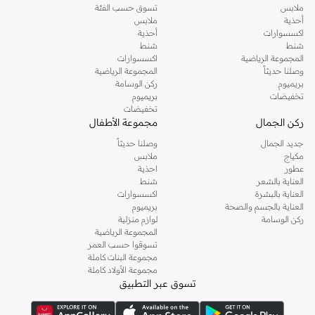
ملابس
تسوق حسب الفئة
أحذية
ملابس
اكسسوارات
أحذية
شنط
شنط
المجموعة الرياضية
اكسسوارات
وصلنا حديثاً
المجموعة الرياضية
بريميوم
ركن الوسامة
تخفيضات
بريميوم
تخفيضات
ركن الجمال
مجموعة الأطفال
جديد الجمال
وصلنا حديثاً
مكياج
ملابس
عطور
احذية
العناية بالشعر
شنط
العناية بالبشرة
اكسسوارات
العناية بالجسم والصحة
بريميوم
ركن الوسامة
لوازم منزلية
المجموعة الرياضية
تسوقوا حسب العمر
مجموعة البنات كاملة
مجموعة الأولاد كاملة
تسوق عبر التطبيق