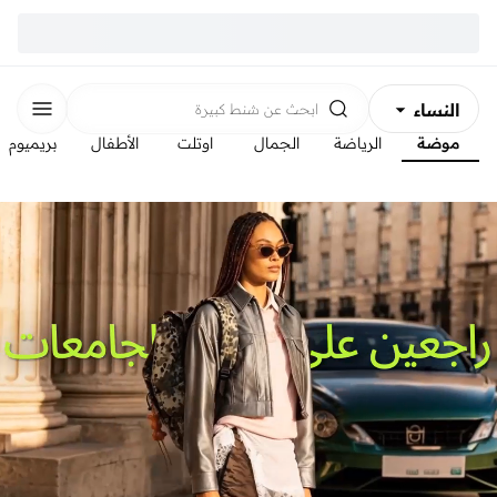
النساء
ابحث عن
شنط كبيرة
موضة
الرياضة
الجمال
اوتلت
الأطفال
بريميوم
الرجال
الأطفال