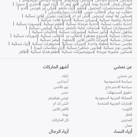
أمريكان إيجل
أحذية بوما
نايكي
فور إيفر 21
أزياء كويز
لانجري لا سينزا
ماك لمستحضرات التجميل
مانغو
أزياء مانغو
نايكي اير فورس
ألدو
حقائب تيد بيكر
حقائب جيس
قلادات سواروفسكي
فساتين ايلا ليمتد ايديشن
اتش اند ام
شارلوت تيلبري
بلايز نسائية
أحذية رياضية نسائية
سنيكرز نسائية
أحذية فلات نسائية
أحذية بكعب نسائية
أحذية مريحة نسائية
أطقم نسائية
بليسوت نسائية
اكسسوارات نسائية
منتجات عناية بالشعر نسائية
بيكيني نسائية
بناطيل نسائية
تنانير نسائية
تيشيرتات نسائية
جاكيتات نسائية
ساعات نسائية
شموع معطرة
حقائب يد
حقائب نسائية
شورتات نسائية
صنادل نسائية
جينزات كالفن كلاين
المطبخ
ليقنز نسائية
ملابس سباحة قطعة واحدة
جينزات نسائية
مجوهرات نسائية
أزياء نسائية
ملابس نوم نسائية
ملابس شاطئ نسائية
أزياء مقاسات كبيرة
فساتين عصرية مريحة
سويتشيرتات نسائية
أطقم هدايا نسائية
أظافر
عن نمشي
أشهر الماركات
عن نمشي
نايك
سياسة الخصوصية
أديداس
سياسة الاسترجاع
نيو بالانس
حقوق المستهلك
جس
المملكة العربية السعودية
تومي هيلفيغر
الإمارات العربية المتحدة
اتش اند ام
الكويت
كالفن كلاين
قطر
بوما
البحرين
كل الماركات
عمان
أزياء النساء
أزياء الرجال