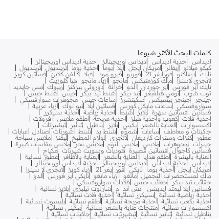
كلمات البحث الأكثر شيوعا
اديداس
احذية اديداس
اديداس اوريجينالز
احذية اديداس اوريجينالز
كيكو ميلانو
إيفانز
امريكان ايجل
ايلا
بوما
احذية بوما
ترينديول
ترينديول
نايك
ديفاكتو
فورايفر 21
فوريو
فيرو مودا
فيلا
كالفن كلاين
فساتين كويز
لانجري لاسنزا
ماك كوزمتيكس
مانجو
ازياء مانجو
هيا كلوزيت
نايك اير فورس
اير جوردان
الدو
خزانة
دوروثي بيركنز
ريبوك
مس جايديد
توب شوب
تومي هيلفيغر
تيد بيكر
شنط تيد بيكر
جيس
شنط جيس
جينجر
جينجر بيسيكس
سكيتشرز
ساعات جيس
مجوهرات سوارفسكي
سواروفسكي
ساعات مايكل كورس
فساتين ايلا
نيو لوك
أزياء عربية
فساتين
فساتين سهرة
بلايز
شنط
احذية رياضة
احذية سنيكرز
احذية فلات
كعوب واحذية هيلز
احذية مريحة
اطقم ملابس
افرولات
اكسسوارات
العناية بالشعر
بكيني
بلايز
بناطيل
تنانير
تيشيرتات
جاكيتات و معاطف
ساعات
شموع
شنط يد
شنط
شورتات
صنادل
عبايات
عطور
كنزات وسترات كارديغان
لانجري
لوازم المطبخ
ليقنز
ملابس سباحة
جينزات
مجوهرات
ملابس
ملابس النوم
ملابس بحر
ملابس مقاسات كبيرة
فساتين كاجوال
فساتين قصيرة
هوديات وسويت شيرتات
مكياج
العناية بالبشرة
أطقم هدايا
العناية بالشعر
العناية بالأظافر
عطور نسائية
أديداس
أحذية أديداس
أديداس أوريجينالز
أحذية أديداس أوريجينالز
أمريكان إيجل
أحذية بوما
نايكي
فور إيفر 21
أزياء كويز
لانجري لا سينزا
ماك لمستحضرات التجميل
مانغو
أزياء مانغو
نايكي اير فورس
ألدو
حقائب تيد بيكر
حقائب جيس
قلادات سواروفسكي
فساتين ايلا ليمتد ايديشن
اتش اند ام
شارلوت تيلبري
بلايز نسائية
أحذية رياضية نسائية
سنيكرز نسائية
أحذية فلات نسائية
أحذية بكعب نسائية
أحذية مريحة نسائية
أطقم نسائية
بليسوت نسائية
اكسسوارات نسائية
منتجات عناية بالشعر نسائية
بيكيني نسائية
بناطيل نسائية
تنانير نسائية
تيشيرتات نسائية
جاكيتات نسائية