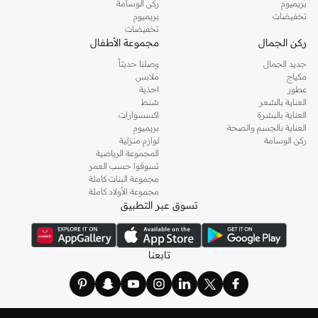
بريميوم
ركن الوسامة
تخفيضات
بريميوم
تخفيضات
ركن الجمال
مجموعة الأطفال
جديد الجمال
وصلنا حديثاً
مكياج
ملابس
عطور
احذية
العناية بالشعر
شنط
العناية بالبشرة
اكسسوارات
العناية بالجسم والصحة
بريميوم
ركن الوسامة
لوازم منزلية
المجموعة الرياضية
تسوقوا حسب العمر
مجموعة البنات كاملة
مجموعة الأولاد كاملة
تسوق عبر التطبيق
تابعنا