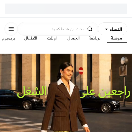
النساء
ابحث عن
شنط كبيرة
موضة
الرياضة
الجمال
اوتلت
الأطفال
بريميوم
الرجال
الأطفال