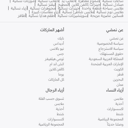
ساعات نسائية
شموع معطرة
حقائب يد
حقائب نسائية
شورتات نسائية
صنادل نسائية
جينزات كالفن كلاين
المطبخ
ليقنز نسائية
ملابس سباحة قطعة واحدة
جينزات نسائية
مجوهرات نسائية
أزياء نسائية
ملابس نوم نسائية
ملابس شاطئ نسائية
أزياء مقاسات كبيرة
فساتين عصرية مريحة
سويتشيرتات نسائية
أطقم هدايا نسائية
أظافر
عن نمشي
أشهر الماركات
عن نمشي
نايك
سياسة الخصوصية
أديداس
سياسة الاسترجاع
نيو بالانس
حقوق المستهلك
جس
المملكة العربية السعودية
تومي هيلفيغر
الإمارات العربية المتحدة
اتش اند ام
الكويت
كالفن كلاين
قطر
بوما
البحرين
كل الماركات
عمان
أزياء النساء
أزياء الرجال
ملابس
تسوق حسب الفئة
أحذية
ملابس
اكسسوارات
أحذية
شنط
شنط
المجموعة الرياضية
اكسسوارات
وصلنا حديثاً
المجموعة الرياضية