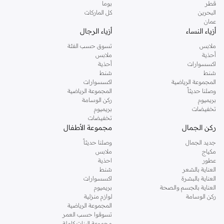
قطر
بوما
البحرين
كل الماركات
عمان
أزياء النساء
أزياء الرجال
ملابس
تسوق حسب الفئة
أحذية
ملابس
اكسسوارات
أحذية
شنط
شنط
المجموعة الرياضية
اكسسوارات
وصلنا حديثاً
المجموعة الرياضية
بريميوم
ركن الوسامة
تخفيضات
بريميوم
تخفيضات
ركن الجمال
مجموعة الأطفال
جديد الجمال
وصلنا حديثاً
مكياج
ملابس
عطور
احذية
العناية بالشعر
شنط
العناية بالبشرة
اكسسوارات
العناية بالجسم والصحة
بريميوم
ركن الوسامة
لوازم منزلية
المجموعة الرياضية
تسوقوا حسب العمر
مجموعة البنات كاملة