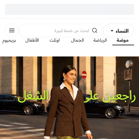
النساء
ابحث عن
شنط كبيرة
موضة
الرياضة
الجمال
اوتلت
الأطفال
بريميوم
الرجال
الأطفال