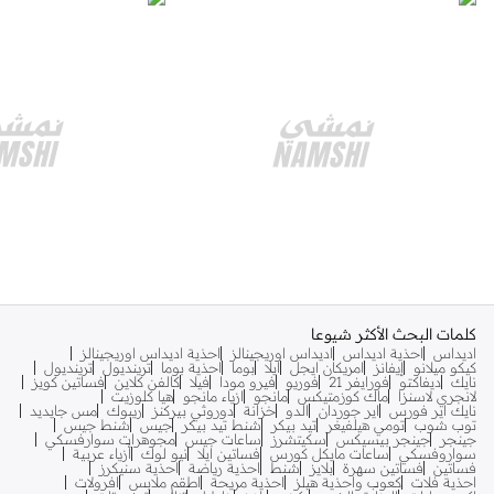
كلمات البحث الأكثر شيوعا
اديداس
احذية اديداس
اديداس اوريجينالز
احذية اديداس اوريجينالز
كيكو ميلانو
إيفانز
امريكان ايجل
ايلا
بوما
احذية بوما
ترينديول
ترينديول
نايك
ديفاكتو
فورايفر 21
فوريو
فيرو مودا
فيلا
كالفن كلاين
فساتين كويز
لانجري لاسنزا
ماك كوزمتيكس
مانجو
ازياء مانجو
هيا كلوزيت
نايك اير فورس
اير جوردان
الدو
خزانة
دوروثي بيركنز
ريبوك
مس جايديد
توب شوب
تومي هيلفيغر
تيد بيكر
شنط تيد بيكر
جيس
شنط جيس
جينجر
جينجر بيسيكس
سكيتشرز
ساعات جيس
مجوهرات سوارفسكي
سواروفسكي
ساعات مايكل كورس
فساتين ايلا
نيو لوك
أزياء عربية
فساتين
فساتين سهرة
بلايز
شنط
احذية رياضة
احذية سنيكرز
احذية فلات
كعوب واحذية هيلز
احذية مريحة
اطقم ملابس
افرولات