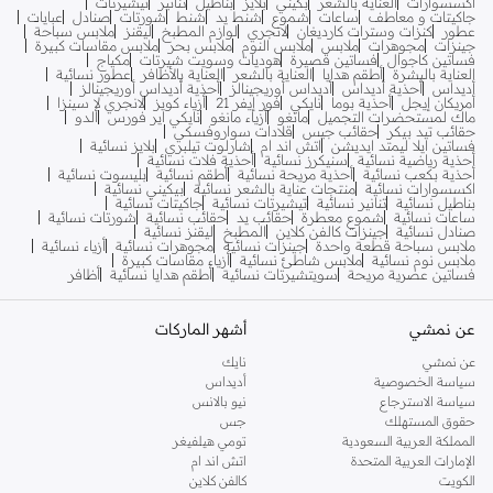
اكسسوارات
العناية بالشعر
بكيني
بلايز
بناطيل
تنانير
تيشيرتات
جاكيتات و معاطف
ساعات
شموع
شنط يد
شنط
شورتات
صنادل
عبايات
عطور
كنزات وسترات كارديغان
لانجري
لوازم المطبخ
ليقنز
ملابس سباحة
جينزات
مجوهرات
ملابس
ملابس النوم
ملابس بحر
ملابس مقاسات كبيرة
فساتين كاجوال
فساتين قصيرة
هوديات وسويت شيرتات
مكياج
العناية بالبشرة
أطقم هدايا
العناية بالشعر
العناية بالأظافر
عطور نسائية
أديداس
أحذية أديداس
أديداس أوريجينالز
أحذية أديداس أوريجينالز
أمريكان إيجل
أحذية بوما
نايكي
فور إيفر 21
أزياء كويز
لانجري لا سينزا
ماك لمستحضرات التجميل
مانغو
أزياء مانغو
نايكي اير فورس
ألدو
حقائب تيد بيكر
حقائب جيس
قلادات سواروفسكي
فساتين ايلا ليمتد ايديشن
اتش اند ام
شارلوت تيلبري
بلايز نسائية
أحذية رياضية نسائية
سنيكرز نسائية
أحذية فلات نسائية
أحذية بكعب نسائية
أحذية مريحة نسائية
أطقم نسائية
بليسوت نسائية
اكسسوارات نسائية
منتجات عناية بالشعر نسائية
بيكيني نسائية
بناطيل نسائية
تنانير نسائية
تيشيرتات نسائية
جاكيتات نسائية
ساعات نسائية
شموع معطرة
حقائب يد
حقائب نسائية
شورتات نسائية
صنادل نسائية
جينزات كالفن كلاين
المطبخ
ليقنز نسائية
ملابس سباحة قطعة واحدة
جينزات نسائية
مجوهرات نسائية
أزياء نسائية
ملابس نوم نسائية
ملابس شاطئ نسائية
أزياء مقاسات كبيرة
فساتين عصرية مريحة
سويتشيرتات نسائية
أطقم هدايا نسائية
أظافر
عن نمشي
أشهر الماركات
عن نمشي
نايك
سياسة الخصوصية
أديداس
سياسة الاسترجاع
نيو بالانس
حقوق المستهلك
جس
المملكة العربية السعودية
تومي هيلفيغر
الإمارات العربية المتحدة
اتش اند ام
الكويت
كالفن كلاين