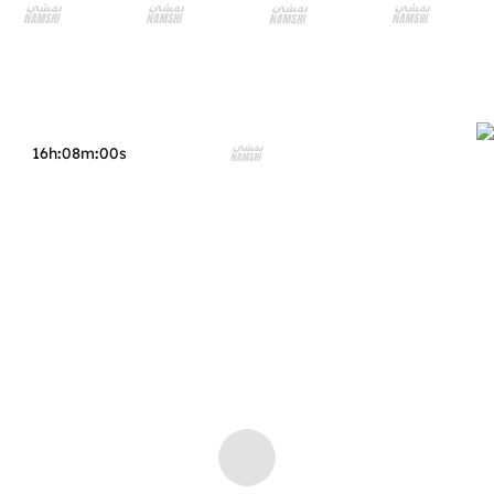
16h
:
08m
:
s