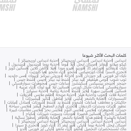
كلمات البحث الأكثر شيوعا
اديداس
احذية اديداس
اديداس اوريجينالز
احذية اديداس اوريجينالز
كيكو ميلانو
إيفانز
امريكان ايجل
ايلا
بوما
احذية بوما
ترينديول
ترينديول
نايك
ديفاكتو
فورايفر 21
فوريو
فيرو مودا
فيلا
كالفن كلاين
فساتين كويز
لانجري لاسنزا
ماك كوزمتيكس
مانجو
ازياء مانجو
هيا كلوزيت
نايك اير فورس
اير جوردان
الدو
خزانة
دوروثي بيركنز
ريبوك
مس جايديد
توب شوب
تومي هيلفيغر
تيد بيكر
شنط تيد بيكر
جيس
شنط جيس
جينجر
جينجر بيسيكس
سكيتشرز
ساعات جيس
مجوهرات سوارفسكي
سواروفسكي
ساعات مايكل كورس
فساتين ايلا
نيو لوك
أزياء عربية
فساتين
فساتين سهرة
بلايز
شنط
احذية رياضة
احذية سنيكرز
احذية فلات
كعوب واحذية هيلز
احذية مريحة
اطقم ملابس
افرولات
اكسسوارات
العناية بالشعر
بكيني
بلايز
بناطيل
تنانير
تيشيرتات
جاكيتات و معاطف
ساعات
شموع
شنط يد
شنط
شورتات
صنادل
عبايات
عطور
كنزات وسترات كارديغان
لانجري
لوازم المطبخ
ليقنز
ملابس سباحة
جينزات
مجوهرات
ملابس
ملابس النوم
ملابس بحر
ملابس مقاسات كبيرة
فساتين كاجوال
فساتين قصيرة
هوديات وسويت شيرتات
مكياج
العناية بالبشرة
أطقم هدايا
العناية بالشعر
العناية بالأظافر
عطور نسائية
أديداس
أحذية أديداس
أديداس أوريجينالز
أحذية أديداس أوريجينالز
أمريكان إيجل
أحذية بوما
نايكي
فور إيفر 21
أزياء كويز
لانجري لا سينزا
ماك لمستحضرات التجميل
مانغو
أزياء مانغو
نايكي اير فورس
ألدو