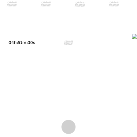
04h
:
51m
:
s