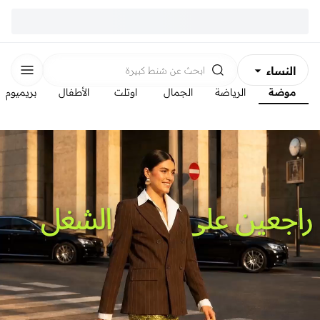
النساء
ابحث عن
شنط كبيرة
موضة
الرياضة
الجمال
اوتلت
الأطفال
بريميوم
الرجال
الأطفال