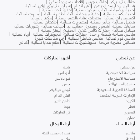
حقائب تيد بيكر
حقائب جيس
قلادات سواروفسكي
فساتين ايلا ليمتد ايديشن
اتش اند ام
شارلوت تيلبري
بلايز نسائية
أحذية رياضية نسائية
سنيكرز نسائية
أحذية فلات نسائية
أحذية بكعب نسائية
أحذية مريحة نسائية
أطقم نسائية
بليسوت نسائية
اكسسوارات نسائية
منتجات عناية بالشعر نسائية
بيكيني نسائية
بناطيل نسائية
تنانير نسائية
تيشيرتات نسائية
جاكيتات نسائية
ساعات نسائية
شموع معطرة
حقائب يد
حقائب نسائية
شورتات نسائية
صنادل نسائية
جينزات كالفن كلاين
المطبخ
ليقنز نسائية
ملابس سباحة قطعة واحدة
جينزات نسائية
مجوهرات نسائية
أزياء نسائية
ملابس نوم نسائية
ملابس شاطئ نسائية
أزياء مقاسات كبيرة
فساتين عصرية مريحة
سويتشيرتات نسائية
أطقم هدايا نسائية
أظافر
عن نمشي
أشهر الماركات
عن نمشي
نايك
سياسة الخصوصية
أديداس
سياسة الاسترجاع
نيو بالانس
حقوق المستهلك
جس
المملكة العربية السعودية
تومي هيلفيغر
الإمارات العربية المتحدة
اتش اند ام
الكويت
كالفن كلاين
قطر
بوما
البحرين
كل الماركات
عمان
أزياء النساء
أزياء الرجال
ملابس
تسوق حسب الفئة
أحذية
ملابس