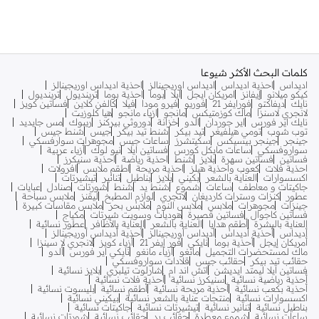
كلمات البحث الأكثر شيوعا
اديداس
احذية اديداس
اديداس اوريجينالز
احذية اديداس اوريجينالز
كيكو ميلانو
إيفانز
امريكان ايجل
ايلا
بوما
احذية بوما
ترينديول
ترينديول
نايك
ديفاكتو
فورايفر 21
فوريو
فيرو مودا
فيلا
كالفن كلاين
فساتين كويز
لانجري لاسنزا
ماك كوزمتيكس
مانجو
ازياء مانجو
هيا كلوزيت
نايك اير فورس
اير جوردان
الدو
خزانة
دوروثي بيركنز
ريبوك
مس جايديد
توب شوب
تومي هيلفيغر
تيد بيكر
شنط تيد بيكر
جيس
شنط جيس
جينجر
جينجر بيسيكس
سكيتشرز
ساعات جيس
مجوهرات سوارفسكي
سواروفسكي
ساعات مايكل كورس
فساتين ايلا
نيو لوك
أزياء عربية
فساتين
فساتين سهرة
بلايز
شنط
احذية رياضة
احذية سنيكرز
احذية فلات
كعوب واحذية هيلز
احذية مريحة
اطقم ملابس
افرولات
اكسسوارات
العناية بالشعر
بكيني
بلايز
بناطيل
تنانير
تيشيرتات
جاكيتات و معاطف
ساعات
شموع
شنط يد
شنط
شورتات
صنادل
عبايات
عطور
كنزات وسترات كارديغان
لانجري
لوازم المطبخ
ليقنز
ملابس سباحة
جينزات
مجوهرات
ملابس
ملابس النوم
ملابس بحر
ملابس مقاسات كبيرة
فساتين كاجوال
فساتين قصيرة
هوديات وسويت شيرتات
مكياج
العناية بالبشرة
أطقم هدايا
العناية بالشعر
العناية بالأظافر
عطور نسائية
أديداس
أحذية أديداس
أديداس أوريجينالز
أحذية أديداس أوريجينالز
أمريكان إيجل
أحذية بوما
نايكي
فور إيفر 21
أزياء كويز
لانجري لا سينزا
ماك لمستحضرات التجميل
مانغو
أزياء مانغو
نايكي اير فورس
ألدو
حقائب تيد بيكر
حقائب جيس
قلادات سواروفسكي
فساتين ايلا ليمتد ايديشن
اتش اند ام
شارلوت تيلبري
بلايز نسائية
أحذية رياضية نسائية
سنيكرز نسائية
أحذية فلات نسائية
أحذية بكعب نسائية
أحذية مريحة نسائية
أطقم نسائية
بليسوت نسائية
اكسسوارات نسائية
منتجات عناية بالشعر نسائية
بيكيني نسائية
بناطيل نسائية
تنانير نسائية
تيشيرتات نسائية
جاكيتات نسائية
ساعات نسائية
شموع معطرة
حقائب يد
حقائب نسائية
شورتات نسائية