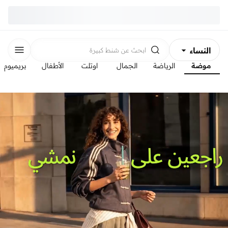
النساء
ابحث عن
شنط كبيرة
موضة
الرياضة
الجمال
اوتلت
الأطفال
بريميوم
الرجال
الأطفال