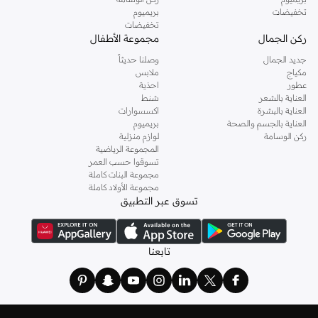
تخفيضات
بريميوم
تخفيضات
ركن الجمال
مجموعة الأطفال
جديد الجمال
وصلنا حديثاً
مكياج
ملابس
عطور
احذية
العناية بالشعر
شنط
العناية بالبشرة
اكسسوارات
العناية بالجسم والصحة
بريميوم
ركن الوسامة
لوازم منزلية
المجموعة الرياضية
تسوقوا حسب العمر
مجموعة البنات كاملة
مجموعة الأولاد كاملة
تسوق عبر التطبيق
تابعنا