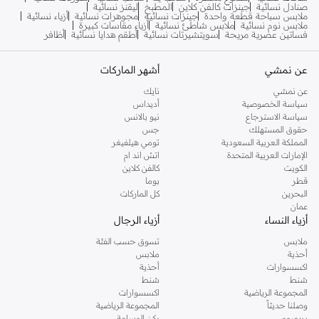
صنادل نسائية
جينزات كالفن كلاين
المطبخ
ليقنز نسائية
ملابس سباحة قطعة واحدة
جينزات نسائية
مجوهرات نسائية
أزياء نسائية
ملابس نوم نسائية
ملابس شاطئ نسائية
أزياء مقاسات كبيرة
فساتين عصرية مريحة
سويتشيرتات نسائية
أطقم هدايا نسائية
أظافر
عن نمشي
أشهر الماركات
عن نمشي
نايك
سياسة الخصوصية
أديداس
سياسة الاسترجاع
نيو بالانس
حقوق المستهلك
جس
المملكة العربية السعودية
تومي هيلفيغر
الإمارات العربية المتحدة
اتش اند ام
الكويت
كالفن كلاين
قطر
بوما
البحرين
كل الماركات
عمان
أزياء النساء
أزياء الرجال
ملابس
تسوق حسب الفئة
أحذية
ملابس
اكسسوارات
أحذية
شنط
شنط
المجموعة الرياضية
اكسسوارات
وصلنا حديثاً
المجموعة الرياضية
بريميوم
ركن الوسامة