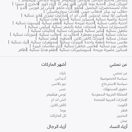
أمريكان إيجل
أحذية بوما
نايكي
فور إيفر 21
أزياء كويز
لانجري لا سينزا
ماك لمستحضرات التجميل
مانغو
أزياء مانغو
نايكي اير فورس
ألدو
حقائب تيد بيكر
حقائب جيس
قلادات سواروفسكي
فساتين ايلا ليمتد ايديشن
اتش اند ام
شارلوت تيلبري
بلايز نسائية
أحذية رياضية نسائية
سنيكرز نسائية
أحذية فلات نسائية
أحذية بكعب نسائية
أحذية مريحة نسائية
أطقم نسائية
بليسوت نسائية
اكسسوارات نسائية
منتجات عناية بالشعر نسائية
بيكيني نسائية
بناطيل نسائية
تنانير نسائية
تيشيرتات نسائية
جاكيتات نسائية
ساعات نسائية
شموع معطرة
حقائب يد
حقائب نسائية
شورتات نسائية
صنادل نسائية
جينزات كالفن كلاين
المطبخ
ليقنز نسائية
ملابس سباحة قطعة واحدة
جينزات نسائية
مجوهرات نسائية
أزياء نسائية
ملابس نوم نسائية
ملابس شاطئ نسائية
أزياء مقاسات كبيرة
فساتين عصرية مريحة
سويتشيرتات نسائية
أطقم هدايا نسائية
أظافر
عن نمشي
أشهر الماركات
عن نمشي
نايك
سياسة الخصوصية
أديداس
سياسة الاسترجاع
نيو بالانس
حقوق المستهلك
جس
المملكة العربية السعودية
تومي هيلفيغر
الإمارات العربية المتحدة
اتش اند ام
الكويت
كالفن كلاين
قطر
بوما
البحرين
كل الماركات
عمان
أزياء النساء
أزياء الرجال