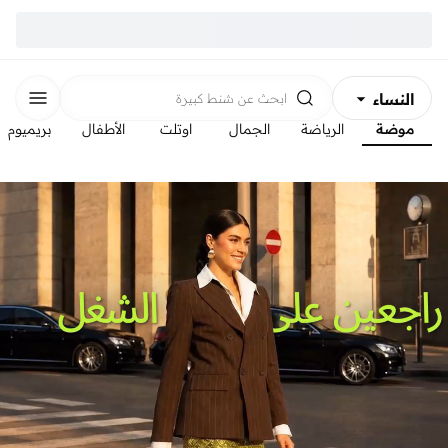
النساء
ابحث عن
شنط كبيرة
موضة
الرياضة
الجمال
اوتلت
الأطفال
بريميوم
الرجال
الأطفال