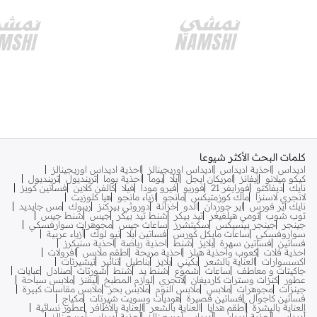
كلمات البحث الأكثر شيوعا
اديداس
احذية اديداس
اديداس اوريجينالز
احذية اديداس اوريجينالز
كيكو ميلانو
إيفانز
امريكان ايجل
ايلا
بوما
احذية بوما
ترينديول
ترينديول
نايك
ديفاكتو
فورايفر 21
فوريو
فيرو مودا
فيلا
كالفن كلاين
فساتين كويز
لانجري لاسنزا
ماك كوزمتيكس
مانجو
ازياء مانجو
هيا كلوزيت
نايك اير فورس
اير جوردان
الدو
خزانة
دوروثي بيركنز
ريبوك
مس جايديد
توب شوب
تومي هيلفيغر
تيد بيكر
شنط تيد بيكر
جيس
شنط جيس
جينجر
جينجر بيسيكس
سكيتشرز
ساعات جيس
مجوهرات سوارفسكي
سواروفسكي
ساعات مايكل كورس
فساتين ايلا
نيو لوك
أزياء عربية
فساتين
فساتين سهرة
بلايز
شنط
احذية رياضة
احذية سنيكرز
احذية فلات
كعوب واحذية هيلز
احذية مريحة
اطقم ملابس
افرولات
اكسسوارات
العناية بالشعر
بكيني
بلايز
بناطيل
تنانير
تيشيرتات
جاكيتات و معاطف
ساعات
شموع
شنط يد
شنط
شورتات
صنادل
عبايات
عطور
كنزات وسترات كارديغان
لانجري
لوازم المطبخ
ليقنز
ملابس سباحة
جينزات
مجوهرات
ملابس
ملابس النوم
ملابس بحر
ملابس مقاسات كبيرة
فساتين كاجوال
فساتين قصيرة
هوديات وسويت شيرتات
مكياج
العناية بالبشرة
أطقم هدايا
العناية بالشعر
العناية بالأظافر
عطور نسائية
أديداس
أحذية أديداس
أديداس أوريجينالز
أحذية أديداس أوريجينالز