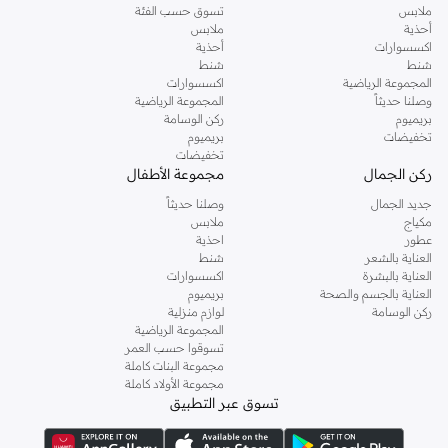
ملابس
تسوق حسب الفئة
أحذية
ملابس
اكسسوارات
أحذية
شنط
شنط
المجموعة الرياضية
اكسسوارات
وصلنا حديثاً
المجموعة الرياضية
بريميوم
ركن الوسامة
تخفيضات
بريميوم
تخفيضات
ركن الجمال
مجموعة الأطفال
جديد الجمال
وصلنا حديثاً
مكياج
ملابس
عطور
احذية
العناية بالشعر
شنط
العناية بالبشرة
اكسسوارات
العناية بالجسم والصحة
بريميوم
ركن الوسامة
لوازم منزلية
المجموعة الرياضية
تسوقوا حسب العمر
مجموعة البنات كاملة
مجموعة الأولاد كاملة
تسوق عبر التطبيق