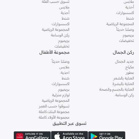
ملابس
تسوق حسب الفئة
أحذية
ملابس
اكسسوارات
أحذية
شنط
شنط
المجموعة الرياضية
اكسسوارات
وصلنا حديثاً
المجموعة الرياضية
بريميوم
ركن الوسامة
تخفيضات
بريميوم
تخفيضات
ركن الجمال
مجموعة الأطفال
جديد الجمال
وصلنا حديثاً
مكياج
ملابس
عطور
احذية
العناية بالشعر
شنط
العناية بالبشرة
اكسسوارات
العناية بالجسم والصحة
بريميوم
ركن الوسامة
لوازم منزلية
المجموعة الرياضية
تسوقوا حسب العمر
مجموعة البنات كاملة
مجموعة الأولاد كاملة
تسوق عبر التطبيق