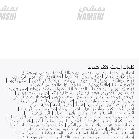
كلمات البحث الأكثر شيوعا
اديداس
احذية اديداس
اديداس اوريجينالز
احذية اديداس اوريجينالز
كيكو ميلانو
إيفانز
امريكان ايجل
ايلا
بوما
احذية بوما
ترينديول
ترينديول
نايك
ديفاكتو
فورايفر 21
فوريو
فيرو مودا
فيلا
كالفن كلاين
فساتين كويز
لانجري لاسنزا
ماك كوزمتيكس
مانجو
ازياء مانجو
هيا كلوزيت
نايك اير فورس
اير جوردان
الدو
خزانة
دوروثي بيركنز
ريبوك
مس جايديد
توب شوب
تومي هيلفيغر
تيد بيكر
شنط تيد بيكر
جيس
شنط جيس
جينجر
جينجر بيسيكس
سكيتشرز
ساعات جيس
مجوهرات سوارفسكي
سواروفسكي
ساعات مايكل كورس
فساتين ايلا
نيو لوك
أزياء عربية
فساتين
فساتين سهرة
بلايز
شنط
احذية رياضة
احذية سنيكرز
احذية فلات
كعوب واحذية هيلز
احذية مريحة
اطقم ملابس
افرولات
اكسسوارات
العناية بالشعر
بكيني
بلايز
بناطيل
تنانير
تيشيرتات
جاكيتات و معاطف
ساعات
شموع
شنط يد
شنط
شورتات
صنادل
عبايات
عطور
كنزات وسترات كارديغان
لانجري
لوازم المطبخ
ليقنز
ملابس سباحة
جينزات
مجوهرات
ملابس
ملابس النوم
ملابس بحر
ملابس مقاسات كبيرة
فساتين كاجوال
فساتين قصيرة
هوديات وسويت شيرتات
مكياج
العناية بالبشرة
أطقم هدايا
العناية بالشعر
العناية بالأظافر
عطور نسائية
أديداس
أحذية أديداس
أديداس أوريجينالز
أحذية أديداس أوريجينالز