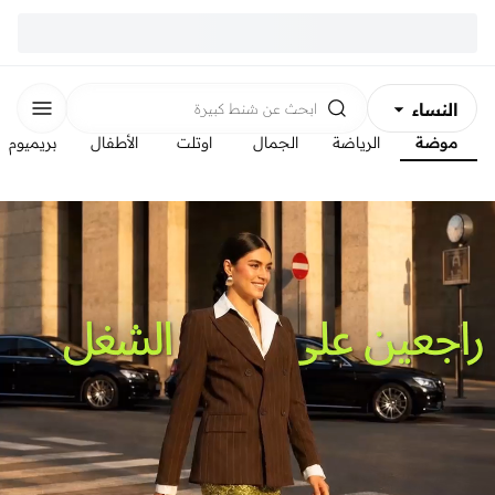
النساء
ابحث عن
شنط كبيرة
موضة
الرياضة
الجمال
اوتلت
الأطفال
بريميوم
الرجال
الأطفال