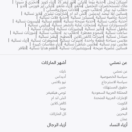
أمريكان إيجل
أحذية بوما
نايكي
فور إيفر 21
أزياء كويز
لانجري لا سينزا
ماك لمستحضرات التجميل
مانغو
أزياء مانغو
نايكي اير فورس
ألدو
حقائب تيد بيكر
حقائب جيس
قلادات سواروفسكي
فساتين ايلا ليمتد ايديشن
اتش اند ام
شارلوت تيلبري
بلايز نسائية
أحذية رياضية نسائية
سنيكرز نسائية
أحذية فلات نسائية
أحذية بكعب نسائية
أحذية مريحة نسائية
أطقم نسائية
بليسوت نسائية
اكسسوارات نسائية
منتجات عناية بالشعر نسائية
بيكيني نسائية
بناطيل نسائية
تنانير نسائية
تيشيرتات نسائية
جاكيتات نسائية
ساعات نسائية
شموع معطرة
حقائب يد
حقائب نسائية
شورتات نسائية
صنادل نسائية
جينزات كالفن كلاين
المطبخ
ليقنز نسائية
ملابس سباحة قطعة واحدة
جينزات نسائية
مجوهرات نسائية
أزياء نسائية
ملابس نوم نسائية
ملابس شاطئ نسائية
أزياء مقاسات كبيرة
فساتين عصرية مريحة
سويتشيرتات نسائية
أطقم هدايا نسائية
أظافر
عن نمشي
أشهر الماركات
عن نمشي
نايك
سياسة الخصوصية
أديداس
سياسة الاسترجاع
نيو بالانس
حقوق المستهلك
جس
المملكة العربية السعودية
تومي هيلفيغر
الإمارات العربية المتحدة
اتش اند ام
الكويت
كالفن كلاين
قطر
بوما
البحرين
كل الماركات
عمان
أزياء النساء
أزياء الرجال