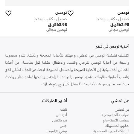
تومس
تومس
صندل بكعب ويدج
صندل بكعب ويدج
563.98
ر.ق
563.98
ر.ق
توصيل مجاني
توصيل مجاني
أحذية تومس في قطر
اكتشف تشكيلة تومس في نمشي، وجهتك للأحذية المريحة والأنيقة. نقدم مجموعة
واسعة من أحذية تومس للرجال والنساء والأطفال، مثالية لكل مناسبة. من أحذية
القماش الكلاسيكية إلى الأحذية المريحة والصنادل المتنوعة، ابحث عن الحذاء المثالي الذي
يناسب أسلوبك وقيمك. تشتهر تومس بالتزامها بالراحة وبرنامجها "واحد مقابل واحد"،
حيث تساعد تومس شخصًا محتاجًا مقابل كل زوج يتم شراؤه.
تسوق تومس لكل احتياجاتك
عن نمشي
أشهر الماركات
استكشف مجموعتنا المختارة من أحذية تومس المصممة لمغامراتك اليومية. سواء كنت
تبحث عن أحذية يومية كاجوال، أو أحذية مريحة للمشي، أو خيارات أنيقة للسهرات، فإن
عن نمشي
نايك
سياسة الخصوصية
أديداس
تشكيلة تومس لديها ما يناسب الجميع.
سياسة الاسترجاع
نيو بالانس
أحذية تومس للرجال
حقوق المستهلك
جس
المملكة العربية السعودية
تومي هيلفيغر