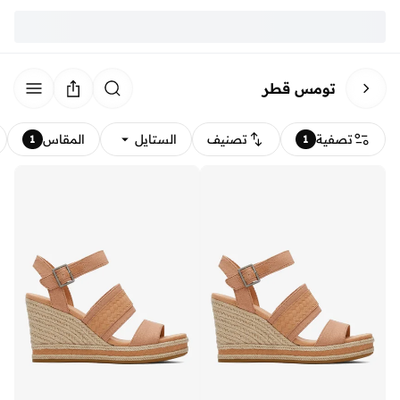
تومس قطر
تصفية
تصنيف
الستايل
المقاس
1
1