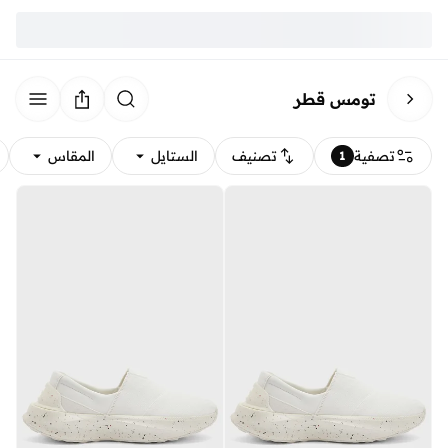
تومس قطر
تصفية
تصنيف
الستايل
المقاس
1