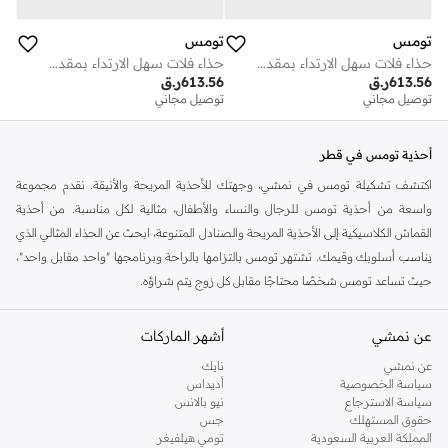
تومس
تومس
حذاء فلات سهل الارتداء بمقدمة دائرية
حذاء فلات سهل الارتداء بمقدمة دائرية
613.56
ر.ق
613.56
ر.ق
توصيل مجاني
توصيل مجاني
أحذية تومس في قطر
اكتشف تشكيلة تومس في نمشي، وجهتك للأحذية المريحة والأنيقة. نقدم مجموعة
واسعة من أحذية تومس للرجال والنساء والأطفال، مثالية لكل مناسبة. من أحذية
القماش الكلاسيكية إلى الأحذية المريحة والصنادل المتنوعة، ابحث عن الحذاء المثالي الذي
يناسب أسلوبك وقيمك. تشتهر تومس بالتزامها بالراحة وبرنامجها "واحد مقابل واحد"،
حيث تساعد تومس شخصًا محتاجًا مقابل كل زوج يتم شراؤه.
تسوق تومس لكل احتياجاتك
عن نمشي
أشهر الماركات
استكشف مجموعتنا المختارة من أحذية تومس المصممة لمغامراتك اليومية. سواء كنت
تبحث عن أحذية يومية كاجوال، أو أحذية مريحة للمشي، أو خيارات أنيقة للسهرات، فإن
عن نمشي
نايك
سياسة الخصوصية
أديداس
تشكيلة تومس لديها ما يناسب الجميع.
سياسة الاسترجاع
نيو بالانس
أحذية تومس للرجال
حقوق المستهلك
جس
المملكة العربية السعودية
تومي هيلفيغر