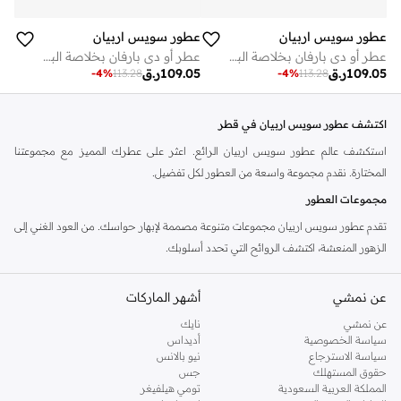
عطور سويس اربيان
عطور سويس اربيان
عطر أو دي بارفان بخلاصة البرغموت والباتشولي سعة 100 مل
عطر أو دي بارفان بخلاصة البرغموت والباتشولي سعة 100 مل
109.05
ر.ق
109.05
ر.ق
-
4
%
113.28
-
4
%
113.28
اكتشف عطور سويس اربيان في قطر
استكشف عالم عطور سويس اربيان الرائع. اعثر على عطرك المميز مع مجموعتنا
المختارة. نقدم مجموعة واسعة من العطور لكل تفضيل.
مجموعات العطور
تقدم عطور سويس اربيان مجموعات متنوعة مصممة لإبهار حواسك. من العود الغني إلى
الزهور المنعشة، اكتشف الروائح التي تحدد أسلوبك.
ماء عطر (Eau de Parfum)
عن نمشي
أشهر الماركات
استمتع بالفخامة التي تدوم طويلاً مع تشكيلة ماء العطر لدينا. توفر هذه العطور المركزة
رائحة راقية تدوم.
عن نمشي
نايك
سياسة الخصوصية
أديداس
ماء تواليت (Eau de Toilette)
سياسة الاسترجاع
نيو بالانس
حقوق المستهلك
جس
مثالية للاستخدام اليومي، توفر خيارات ماء التواليت لدينا رائحة منعشة وخفيفة. استمتع
المملكة العربية السعودية
تومي هيلفيغر
بالأناقة الرقيقة طوال يومك.