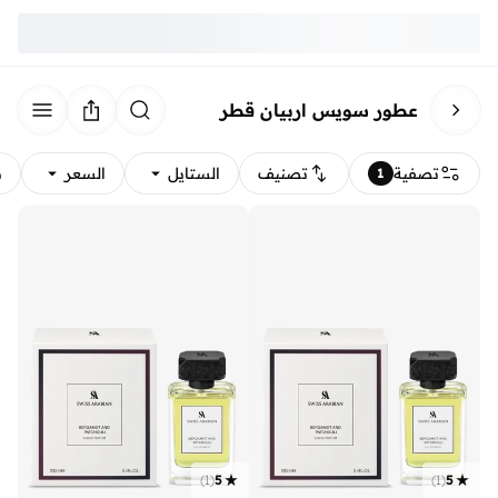
عطور سويس اربيان قطر
تصفية
تصنيف
الستايل
السعر
ن
1
)
1
(
5
)
1
(
5