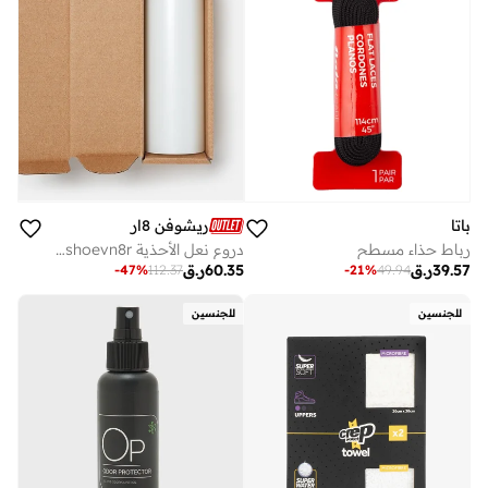
باتا
ريشوفن 8ار
رباط حذاء مسطح
دروع نعل الأحذية Reshoevn8r
39.57
ر.ق
60.35
ر.ق
-
21
%
49.94
-
47
%
112.37
للجنسين
للجنسين