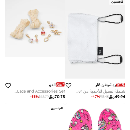
للجنسين
الدو
ريشوفن 8ار
GIRLIE Shoe Lace and Accessories Set
شنطة غسيل للأحذية من Reshoevn8r
70.73
ر.ق
49.94
ر.ق
-
55
%
153.79
-
47
%
93.48
للجنسين