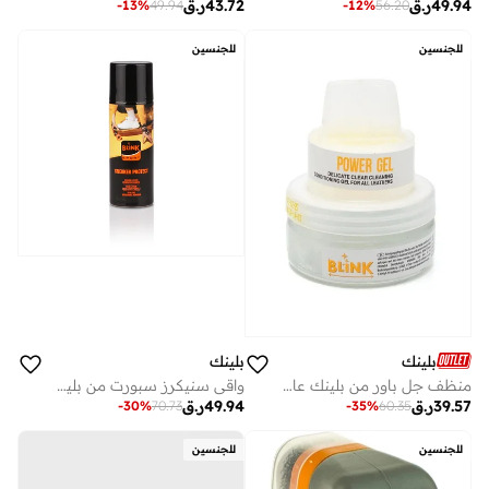
49.94
ر.ق
43.72
ر.ق
-
13
%
49.94
-
12
%
56.20
للجنسين
للجنسين
بلينك
بلينك
منظف جل باور من بلينك عالي الأداء
واقي سنيكرز سبورت من بلينك – درع للأحذية الرياضية
39.57
ر.ق
49.94
ر.ق
-
30
%
70.73
-
35
%
60.35
للجنسين
للجنسين