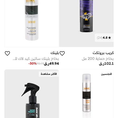
)
24
(
4.8
كريب بروتكت
بلينك
بخاخ حماية 200 مل
بخاخ بلينك ساتين كيد لاك للجلد الحساس
102.1
ر.ق
49.94
ر.ق
-
30
%
70.73
للجنسين
الأكثر مشاهدة