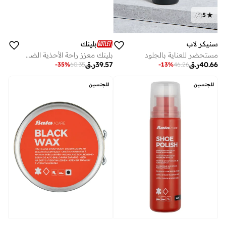
)
3
(
5
سنيكر لاب
بلينك
مستحضر للعناية بالجلود
بلينك معزز راحة الأحذية الضيقة
40.66
ر.ق
39.57
ر.ق
-
35
%
60.35
-
13
%
46.26
للجنسين
للجنسين