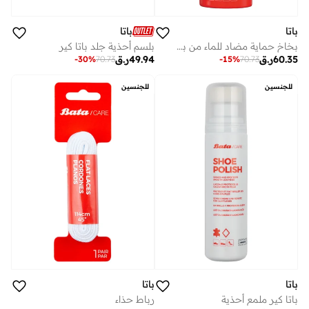
باتا
باتا
بخاخ حماية مضاد للماء من باتا كير
بلسم أحذية جلد باتا كير
60.35
ر.ق
49.94
ر.ق
-
15
%
70.73
-
30
%
70.73
للجنسين
للجنسين
باتا
باتا
باتا كير ملمع أحذية
رباط حذاء