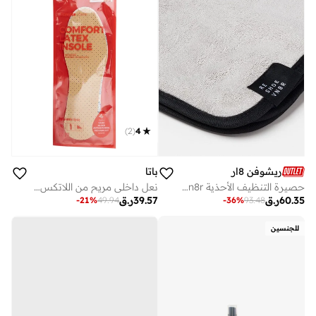
)
2
(
4
باتا
ريشوفن 8ار
نعل داخلي مريح من اللاتكس من باتا كير
حصيرة التنظيف الأحذية Reshoevn8r
39.57
ر.ق
60.35
ر.ق
-
21
%
49.94
-
36
%
93.48
للجنسين