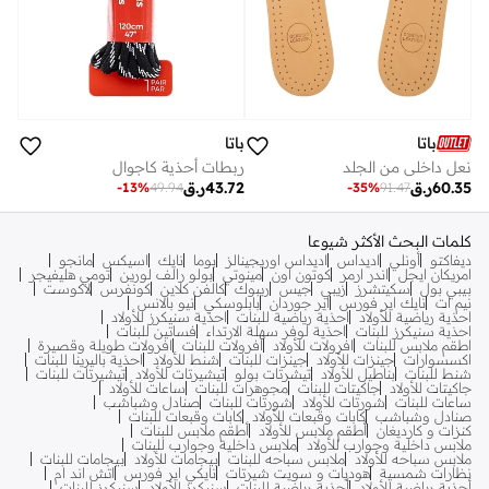
باتا
باتا
نعل داخلي من الجلد
ربطات أحذية كاجوال
60.35
ر.ق
43.72
ر.ق
-
13
%
49.94
-
35
%
91.47
كلمات البحث الأكثر شيوعا
ديفاكتو
أونلي
اديداس
اديداس اوريجينالز
بوما
نايك
اسيكس
مانجو
امريكان ايجل
اندر ارمر
كوتون اون
مينوتي
بولو رالف لورين
تومي هليفيجر
بيبي بول
سكيتشرز
زيبي
جيس
ريبوك
كالفن كلاين
كونفرس
لاكوست
نيم ات
نايك اير فورس
اير جوردان
بابلوسكي
نيو بالانس
احذية رياضية للأولاد
احذية رياضية للبنات
احذية سنيكرز للأولاد
احذية سنيكرز للبنات
احذية لوفر سهلة الارتداء
فساتين للبنات
اطقم ملابس للبنات
افرولات للأولاد
افرولات للبنات
افرولات طويلة وقصيرة
اكسسوارات
جينزات للأولاد
جينزات للبنات
شنط للأولاد
احذية باليرينا للبنات
شنط للبنات
بناطيل للأولاد
تيشرتات بولو
تيشيرتات للأولاد
تيشيرتات للبنات
جاكيتات للأولاد
جاكيتات للبنات
مجوهرات للبنات
ساعات للأولاد
ساعات للبنات
شورتات للأولاد
شورتات للبنات
صنادل وشباشب
صنادل وشباشب
كابات وقبعات للأولاد
كابات وقبعات للبنات
كنزات و كارديغان
أطقم ملابس للأولاد
أطقم ملابس للبنات
ملابس داخلية وجوارب للأولاد
ملابس داخلية وجوارب للبنات
ملابس سباحه للأولاد
ملابس سباحه للبنات
بيجامات للأولاد
بيجامات للبنات
نظارات شمسية
هوديات و سويت شيرتات
نايكي اير فورس
اتش اند ام
أحذية رياضية للأولاد
أحذية رياضية للبنات
سنيكرز للأولاد
سنيكرز للبنات