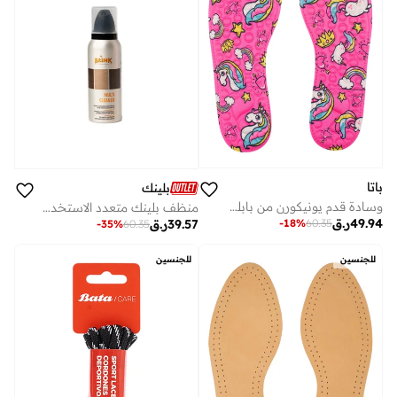
باتا
بلينك
وسادة قدم يونيكورن من بابلغامرز بتقنية الميموري فوم
منظف بلينك متعدد الاستخدامات للأحذية والحقائب 125 مل
49.94
ر.ق
-
18
%
60.35
39.57
ر.ق
-
35
%
60.35
للجنسين
للجنسين