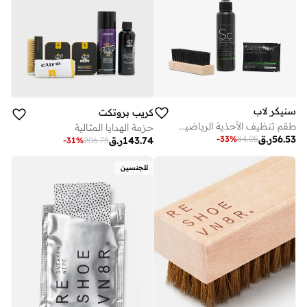
سنيكر لاب
كريب بروتكت
طقم تنظيف الأحذية الرياضية الأساسي مل مع فرشاة
حزمة الهدايا المثالية
56.53
ر.ق
-
33
%
84.05
143.74
ر.ق
-
31
%
206.75
للجنسين