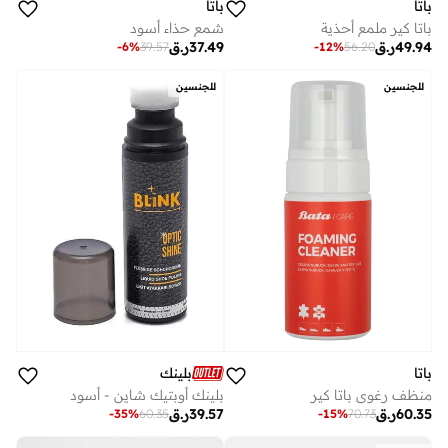
باتا
باتا
باتا كير ملمع أحذية
شمع حذاء أسود
49.94
ر.ق
37.49
ر.ق
-
6
%
39.57
-
12
%
56.20
للجنسين
للجنسين
باتا
بلينك
منظف رغوي باتا كير
بلينك أوبتيك شاين - أسود
60.35
ر.ق
39.57
ر.ق
-
15
%
70.73
-
35
%
60.35