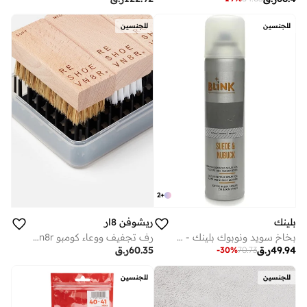
للجنسين
للجنسين
2
+
بلينك
ريشوفن 8ار
بخاخ سويد ونوبوك بلينك - طبيعي
رف تجفيف ووعاء كومبو Reshoevn8r
49.94
ر.ق
60.35
ر.ق
-
30
%
70.73
للجنسين
للجنسين