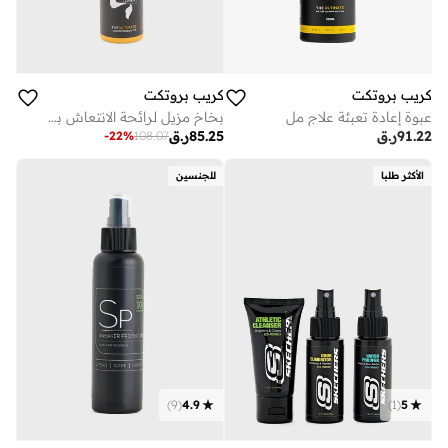
كريب بروتكت
كريب بروتكت
عبوة إعادة تعبئة علاج مل
بخاخ مزيل لرائحة الانتعاش برائحة الكتان
91.22
ر.ق
85.25
ر.ق
-
22
%
108.07
الأكثر طلبا
للجنسين
)
9
(
4.9
)
1
(
5