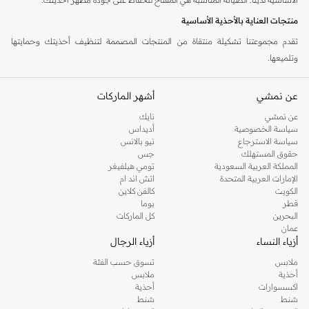
منتجات العناية بالأحذية الأساسية
تقدم مجموعتنا تشكيلة منتقاة من المنتجات المصممة لتنظيف أحذيتك وحمايتها
وتلميعها.
التنظيف والحماية
عن نمشي
أشهر الماركات
ابدأ بالمنظفات الواقية الصحيحة. استخدم تركيبات متخصصة لإزالة الأوساخ والبقع دون
الإضرار بالمواد. بخاخات العزل المائي تخلق حاجزًا ضد الرطوبة والبقع، وهي مثالية
عن نمشي
نايك
سياسة الخصوصية
أديداس
لجميع أنواع الأحذية.
سياسة الاسترجاع
نيو بالانس
الملمعات والشموع
حقوق المستهلك
جس
المملكة العربية السعودية
تومي هيلفيغر
استعد اللون واللمعان باستخدام ملمعات وشموع عالية الجودة. متوفرة بدرجات ألوان
الإمارات العربية المتحدة
اتش اند ام
مختلفة لتتناسب تمامًا مع أحذيتك، كما أنها تغذي المادة، وتحافظ عليها مرنة وتمنع
الكويت
كالفن كلاين
قطر
بوما
التشقق.
البحرين
كل الماركات
فرش وأدوات تطبيق
عمان
أزياء النساء
أزياء الرجال
احصل على لمسة نهائية احترافية باستخدام الأدوات المناسبة. الفرش الناعمة مثالية
ملابس
تسوق حسب الفئة
لتطبيق الملمع والتلميع، بينما يمكن للفرش الأكثر صلابة التعامل مع الأوساخ العنيدة.
أحذية
ملابس
تضمن أدوات التطبيق توزيعًا متساويًا للمنتج.
اكسسوارات
أحذية
شنط
شنط
النعل الداخلي والإكسسوارات