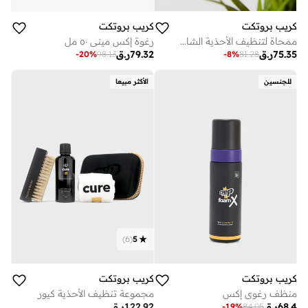
كريب بروتكت
كريب بروتكت
ممحاة لتنظيف الأحذية الشامواه والجلد الطبيعي
رغوة إكس ميني ٥٠ مل
75.35
ر.ق
79.32
ر.ق
-
20
%
98.13
-
8
%
81.28
للجنسين
الأكثر مبيعا
)
6
(
5
كريب بروتكت
كريب بروتكت
منظف رغوي إكس
مجموعة تنظيف الأحذية كيور
68.4
ر.ق
122.92
ر.ق
-
19
%
84.05