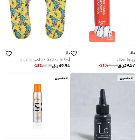
باتا
باتا
رباط حذاء
أحذية بطبعة ديناصورات وبنعل داخلي من الميموري فوم
39.57
ر.ق
49.94
ر.ق
-
21
%
49.94
-
18
%
60.35
للجنسين
للجنسين