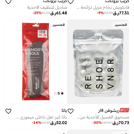
كريب بروتكت
كريب بروتكت
فانكويش بخاخ مزيل لرائحة السنيكرز
مناديل لتنظيف الاحذية
77.31
ر.ق
61.48
ر.ق
-
25
%
81.28
-
9
%
84.05
للجنسين
للجنسين
)
1
(
5
باتا
ريشوفن 8ار
باتا كير نعل داخلي ميموري فوم
مسحوق الغسيل للأحذية من Reshoevn8r
52.02
ر.ق
70.73
ر.ق
-
14
%
60.35
-
50
%
140.69