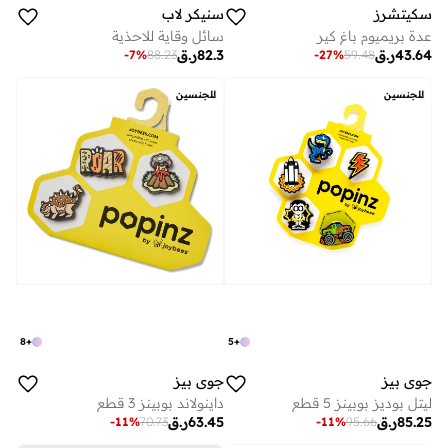
سكيتشرز
سنيكر لاب
عدة بريميوم باغ كير
سائل وقاية للاحذية
43.64
ر.ق
82.3
ر.ق
-
7
%
88.23
-
27
%
59.48
للجنسين
للجنسين
8
+
5
+
جوي بيز
جوي بيز
ليتل بوديز بوبينز 5 قطع
داينولاند بوبينز 3 قطع
85.25
ر.ق
63.45
ر.ق
-
11
%
70.73
-
11
%
95.66