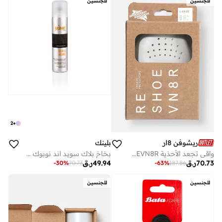
للجنسين
للجنسين
2
+
بلينك
ريشوفن 8ار
بخاخ بلاك سويد اند نوبوك من بلينك
واقي تجعد الأحذية RESHOEVN8R
49.94
ر.ق
70.73
ر.ق
-
30
%
70.73
-
63
%
187.86
للجنسين
للجنسين