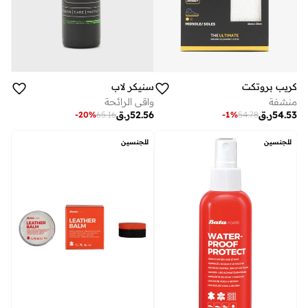
كريب بروتكت
سنيكر لاب
منشفة
واقي الرائحة
54.53
ر.ق
52.56
ر.ق
-
20
%
65.16
-
1
%
54.78
للجنسين
للجنسين