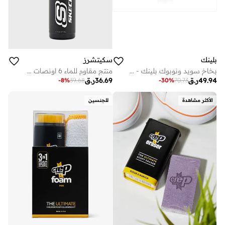
بلينك
سكيتشرز
بخاخ سويد ونوبوك بلينك - بني غامق
منتج مقاوم للماء 6 اونصات سائلة
49.94
ر.ق
36.69
ر.ق
-
8
%
39.68
-
30
%
70.73
الأكثر مشاهدة
للجنسين