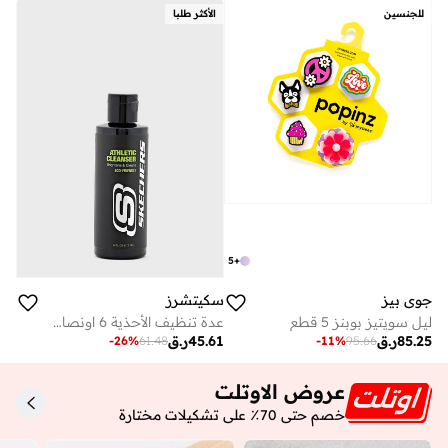
للجنسين
الأكثر طلبا
5
+
جوي بيز
سكيتشرز
ليـل سويتيز بوبنز 5 قطع
عدة تنظيف الأحذية 6 اونصات سائلة
85.25
ر.ق
45.61
ر.ق
-
26
%
61.48
-
11
%
95.66
عروض الاوتلت
خصم حتى 70٪ على تشكيلات مختارة