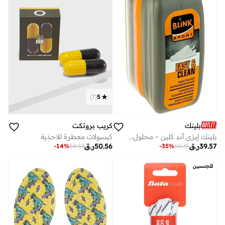
)
7
(
5
بلينك
كريب بروتكت
بلينك إيزي آند كلين – محلول سريع لتنظيف الأحذية
كبسولات معطرة للاحذية
39.57
ر.ق
50.56
ر.ق
-
14
%
58.53
-
35
%
60.35
للجنسين