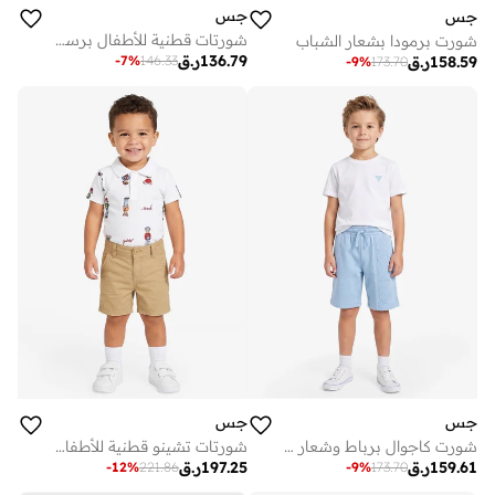
جس
جس
شورتات قطنية للأطفال برسومات
شورت برمودا بشعار الشباب
136.79
ر.ق
-
7
%
146.33
158.59
ر.ق
-
9
%
173.70
جس
جس
شورت كاجوال برباط وشعار الشباب
شورتات تشينو قطنية للأطفال الرضع
159.61
ر.ق
197.25
ر.ق
-
12
%
221.86
-
9
%
173.70