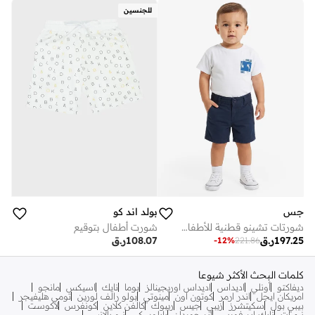
للجنسين
جس
بولد اند كو
شورتات تشينو قطنية للأطفال الرضع
شورت أطفال بتوقيع
197.25
ر.ق
108.07
ر.ق
-
12
%
221.86
كلمات البحث الأكثر شيوعا
ديفاكتو
أونلي
اديداس
اديداس اوريجينالز
بوما
نايك
اسيكس
مانجو
امريكان ايجل
اندر ارمر
كوتون اون
مينوتي
بولو رالف لورين
تومي هليفيجر
بيبي بول
سكيتشرز
زيبي
جيس
ريبوك
كالفن كلاين
كونفرس
لاكوست
نيم ات
نايك اير فورس
اير جوردان
بابلوسكي
نيو بالانس