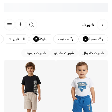
شورت
تصفية
تصنيف
الماركة
الستايل
2
2
شورت كاجوال
شورت تشينو
شورت برمودا