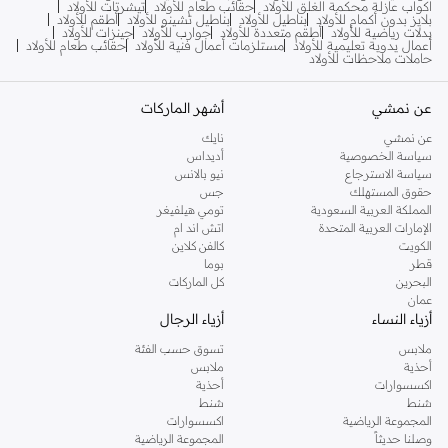
اكواب عازلة محكمة الغلق للأولاد
حقائب طعام للأولاد
تيشرتات للأولاد
بلايز بدون أكمام للأولاد
بناطيل للأولاد
بناطيل تشينو للأولاد
أطقم للأولاد
بدلات رياضية للأولاد
أطقم متعددة للأولاد
جوارب للأولاد
جينزات للأولاد
أعمال يدوية تعليمية للأولاد
مستلزمات أعمال فنية للأولاد
حقائب طعام للأولاد
حاملات ملاحظات للأولاد
عن نمشي
أشهر الماركات
عن نمشي
نايك
سياسة الخصوصية
أديداس
سياسة الاسترجاع
نيو بالانس
حقوق المستهلك
جس
المملكة العربية السعودية
تومي هيلفيغر
الإمارات العربية المتحدة
اتش اند ام
الكويت
كالفن كلاين
قطر
بوما
البحرين
كل الماركات
عمان
أزياء النساء
أزياء الرجال
ملابس
تسوق حسب الفئة
أحذية
ملابس
اكسسوارات
أحذية
شنط
شنط
المجموعة الرياضية
اكسسوارات
وصلنا حديثاً
المجموعة الرياضية