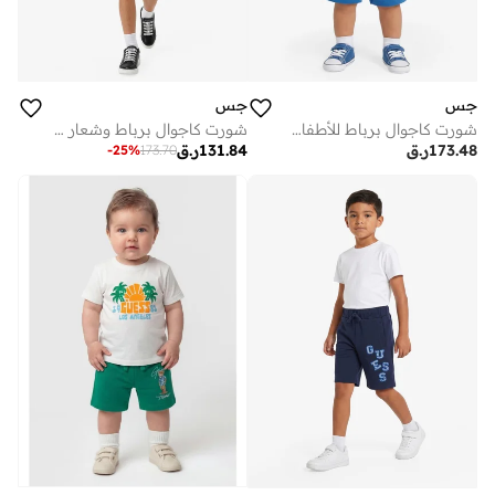
جس
جس
شورت كاجوال برباط للأطفال برسومات
شورت كاجوال برباط وشعار الشباب
173.48
ر.ق
131.84
ر.ق
-
25
%
173.70