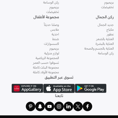
بريميوم
ركن الوسامة
تخفيضات
بريميوم
تخفيضات
ركن الجمال
مجموعة الأطفال
جديد الجمال
وصلنا حديثاً
مكياج
ملابس
عطور
احذية
العناية بالشعر
شنط
العناية بالبشرة
اكسسوارات
العناية بالجسم والصحة
بريميوم
ركن الوسامة
لوازم منزلية
المجموعة الرياضية
تسوقوا حسب العمر
مجموعة البنات كاملة
مجموعة الأولاد كاملة
تسوق عبر التطبيق
تابعنا