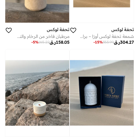
تحفة لوكس
تحفة لوكس
شمعة تحفة لوكس أورَا – برائحة الليمون واليوكالبتوس | 300 مل من شمع الصويا الطبيعي داخل وعاء خرسانة زخرفي | شمعة عطرية طويلة الأمد للاسترخاء وتزيين المنزل والهدايا
مرطبان فاخر من الرخام والنحاس من تحفة - مرطبان مصنوع يدويًا من الرخام الطبيعي مع بطانة داخلية من النحاس المصقول، يتضمن غطاءً رخاميًا متناسقًا، مساحة تخزين أنيقة للمجوهرات أو البخور أو العرض الزخرفي، ارتفاع 10 سم × 6 سم
304.27
ر.ق
158.05
ر.ق
-
5
%
165.22
-
15
%
353.99