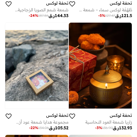
تحفة لوكس
تحفة لوكس
طُهْفَة لوكس سماء – شمعة عود من شمع الصويا مصنوعة يدوياً مع فتيل خشبي وغطاء خشبي محكم الإغلاق
شمعة شمع الصويا الزجاجية الامتنان في علبة هدايا
121.5
ر.ق
144.33
ر.ق
-
24
%
187.86
-
5
%
127.47
تحفة لوكس
تحفة لوكس
زاريا شمعة العود النحاسية
مجموعة هدايا شمعة عود أزهار فاخرة ملونة من تحفة - شمعة معطرة مزخرفة مصنوعة يدوياً برائحة عود تدوم طويلاً، جاهزة للإهداء لديكور المنزل والمناسبات
132.93
ر.ق
105.52
ر.ق
-
22
%
134.06
-
3
%
136.90