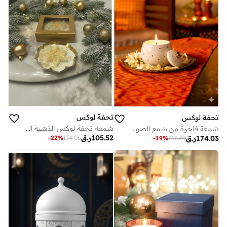
تحفة لوكس
تحفة لوكس
شمعة تحفة لوكس الذهبية المنحوتة في علبة هدايا - شمعة زينة مصنوعة يدويًا من شمع الصويا، سعة 150 مل | ديكور فاخر بسماء الليل السماوية، جاهزة للتقديم كهدية
شمعة فاخرة من شمع الصويا بلون العاج من توفه لوكس - مل شمعة سيراميك فاخرة مصنوعة يدوياً بنقاط ذهب حقيقي، فتيل خشبي - ديكور منزل أنيق وهدية
105.52
ر.ق
174.03
ر.ق
-
22
%
134.06
-
19
%
212.39