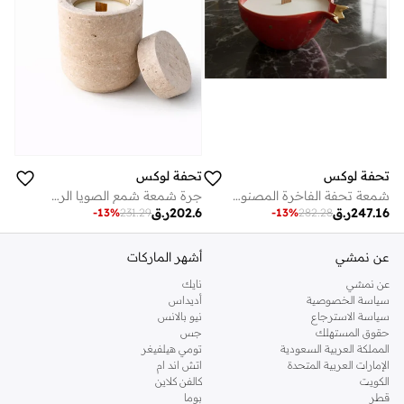
تحفة لوكس
تحفة لوكس
شمعة تحفة الفاخرة المصنوعة يدويًا بنصف رمانة - سيراميك أحمر مطلي بالذهب الحقيقي عيار ٢٢ قيراطًا | شمعة فاخرة من شمع الصويا، هدية ديكور منزلي حرفي | عطر عود العنبر (٣٠٠ مل)
جرة شمعة شمع الصويا الرخامية الفاخرة مع غطاء - العود
247.16
ر.ق
202.6
ر.ق
-
13
%
231.29
-
13
%
282.28
عن نمشي
أشهر الماركات
عن نمشي
نايك
سياسة الخصوصية
أديداس
سياسة الاسترجاع
نيو بالانس
حقوق المستهلك
جس
المملكة العربية السعودية
تومي هيلفيغر
الإمارات العربية المتحدة
اتش اند ام
الكويت
كالفن كلاين
قطر
بوما