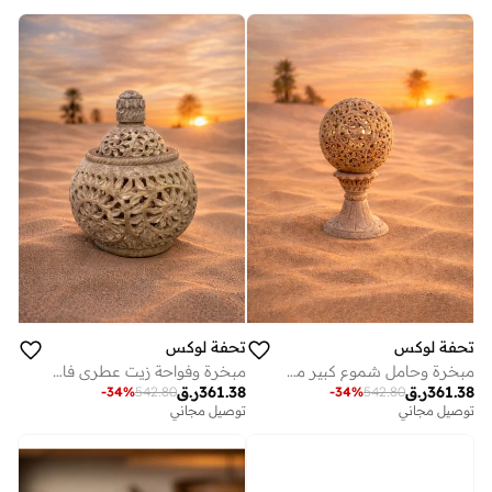
تحفة لوكس
تحفة لوكس
مبخرة وفواحة زيت عطري فاخرة من الرخام المنحوت يدويًا من تحفة - 15 سم × 19 سم، رخام نقي مع إكسسوارات نحاسية، صندوق هدايا فاخر، ديكور منزلي حرفي مستوحى من الإمارات العربية المتحدة
مبخرة وحامل شموع كبير من الرخام من تحفة لوكس عبير -25 سم، مبخرة وحامل شموع فاخر من الرخام البيج مصنوع يدويًا
361.38
ر.ق
361.38
ر.ق
-
34
%
542.80
-
34
%
542.80
توصيل مجاني
توصيل مجاني