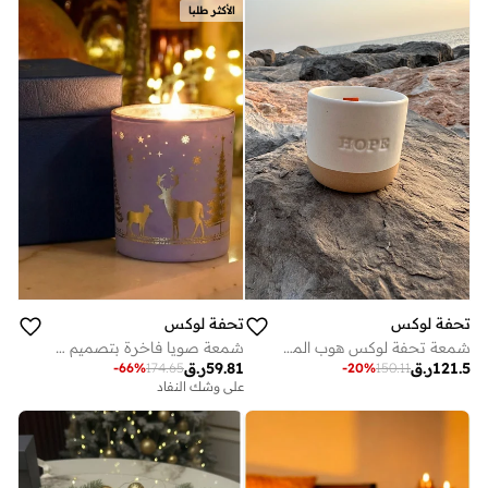
الأكثر طلبا
تحفة لوكس
تحفة لوكس
شمعة تحفة لوكس هوب المصنوعة يدويًا من السيراميك - شمعة شمع الصويا ذات رائحة واحدة مع فتيل خشبي، وعاء سيراميك قابل لإعادة الاستخدام (الإنجليزية والعربية "الأمل") - 175 مل
شمعة صويا فاخرة بتصميم فروست فضي للاحتفالات في صندوق هدايا - شمعة شتوية من الصويا الخالص بتصميم غزال ورقاقات ثلج مل مزينة بالكامل وجاهزة للإهداء
121.5
ر.ق
59.81
ر.ق
-
66
%
174.65
-
20
%
150.11
على وشك النفاد