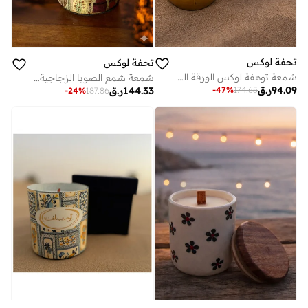
تحفة لوكس
تحفة لوكس
شمعة توهفة لوكس الورقة الذهبية في علبة هدايا – شمعة من شمع الصويا النقي داخل زجاج مزخرف بالذهب (275 غ) | مصبوبة يدويًا بلمسة نباتية فاخرة وجاهزة للإهداء
شمعة شمع الصويا الزجاجية للسلام في علبة هدايا
94.09
ر.ق
-
47
%
174.65
144.33
ر.ق
-
24
%
187.86