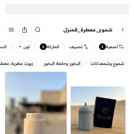
شموع_معطرة_للمنزل
تصفية
تصنيف
الماركة
لون
الس
1
1
شموع وشمعدانات
البخور وحاملة البخور
زيوت عطرية، معطر