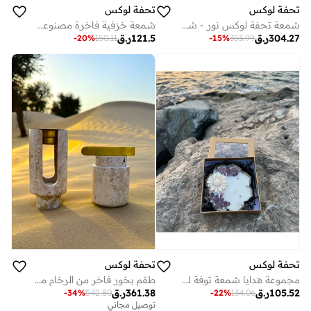
تحفة لوكس
تحفة لوكس
شمعة خزفية فاخرة مصنوعة يدويًا من تحفة - قطعة واحدة | ١٧٥ مل | وعاء خزفي مصنوع يدويًا بفتيل خشبي
شمعة تحفة لوكس نور - شمعة عطرية من شمع الصويا الأبيض والبخور، عبوة خرسانية مزخرفة ٣٠٠ مل | علاج عطري مريح وديكور منزلي أنيق
121.5
ر.ق
304.27
ر.ق
-
20
%
150.11
-
15
%
353.99
تحفة لوكس
تحفة لوكس
مجموعة هدايا شمعة توفة لوكس ببتلات الورد الفاخرة - شمعة معطرة فاخرة مصنوعة يدوياً ببتلات الورد الحقيقية وزهور الشمع، عطر نسيم المحيط - ديكور منزلي أنيق وهدية
طقم بخور فاخر من الرخام من تحفة مع إكسسوارات نحاسية - مبخرة رخامية هندية مصنوعة يدويًا مع جرة تخزين، طبق رماد نحاسي مصقول وملقط، مبخرة 16 سم، طقم هدايا بخور فاخر
105.52
ر.ق
361.38
ر.ق
-
34
%
542.80
-
22
%
134.06
توصيل مجاني