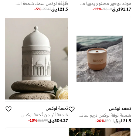
طُهْفَة لوكس سماء شمعة الليمون جراس الخضراء – شمعة من شمع الصويا مصنوعة يدوياً مع فتيل خشبي وغطاء خشبي محكم الإغلاق
موقد بوخور مصنوع يدويا من الرخام الفحمي من توفى لوكس روه – غطاء مقطوع نجمي – مبخر فاخر وعود – ديكور منزلي شرق أوسطي وهدية رمضان (10 × 7 سم)
121.5
ر.ق
191.17
ر.ق
-
5
%
127.47
-
12
%
216.18
تحفة لوكس
تحفة لوكس
شمعة أَثَر من تُحفة لوكس — الإرث الخالد | وعاء خرساني وخزفي مصنوع يدويًا مع شمع صويا معطّر بعطر الليمونجراس
شمعة توفة لوكس دريم ساند | وعاء سيراميك يدوي الصنع بشمع الصويا برائحة العود وفَتِيلة خشبية
304.27
ر.ق
121.5
ر.ق
-
15
%
353.99
-
20
%
150.11