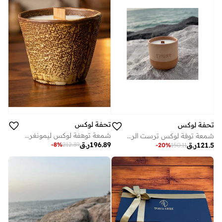
تحفة لوكس
تحفة لوكس
شمعة توهفة لوكس ليمونغراس الترابية – شمعة سيراميكية بنية رملية مع شمع صويا وفتيلة خشبية | معطّرة بزيوت عطرية نقية
شمعة توفة لوكس ترست الرملية | وعاء سيراميك مصنوع يدويًا بشمع الصويا برائحة العود وفَتِيل خشبي
196.89
ر.ق
121.5
ر.ق
-
8
%
212.39
-
20
%
150.11