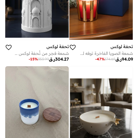
تحفة لوكس
تحفة لوكس
شمعة الصويا الفاخرة توفه لوكس توهج قرمزي في علبة هدية - شمعة عيد الميلاد الحمراء النقية من شمع الصويا مل ديكور عطلة معطر مصبوب يدويًا وهدية فاخرة جاهزة للإهداء
شمعة فجر من تُحفة لوكس — شمعة الفجر | وعاء خرساني وخزفي مصنوع يدويًا مع شمع صويا معطّر
94.09
ر.ق
304.27
ر.ق
-
47
%
174.65
-
15
%
353.99