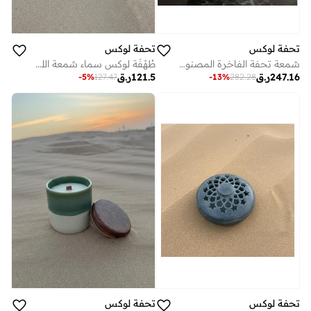
تحفة لوكس
تحفة لوكس
شمعة تحفة الفاخرة المصنوعة يدويًا بنصف رمان - سيراميك عاجي مطلي بذهب حقيقي عيار ٢٢ قيراطًا | شمعة فاخرة من شمع الصويا، هدية ديكور منزلي حرفي | عطر عود العنبر (٣٠٠ مل)
طُهْفَة لوكس سماء شمعة الليمون جراس الزرقاء – شمعة من شمع الصويا مصنوعة يدوياً مع فتيل خشبي وغطاء خشبي محكم الإغلاق
247.16
ر.ق
121.5
ر.ق
-
13
%
282.28
-
5
%
127.47
تحفة لوكس
تحفة لوكس