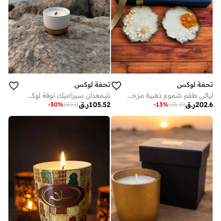
تحفة لوكس
تحفة لوكس
ليالي طقم شموع ذهبية مزخرفة من 2 في علبة هدايا بريميوم
شمعدان سيراميك توفة لوكس المدينة - شمعة شمع الصويا يدوية الصنع مل برائحة القهوة وفتيل خشبي - كوب قابل لإعادة الاستخدام، ديكور منزلي أنيق وهدية
202.6
ر.ق
105.52
ر.ق
-
30
%
150.11
-
13
%
231.29