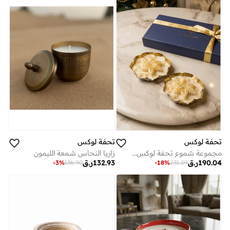
تحفة لوكس
تحفة لوكس
زاريا النحاس شمعة الليمون
مجموعة شموع تحفة لوكس الذهبية المنحوتة - شموع زينة مصنوعة يدويًا من شمع الصويا (2 × 150 مل) | مجموعة فاخرة من ديكورات سماء الليل السماوية مع علبة هدايا فاخرة جاهزة
132.93
ر.ق
190.04
ر.ق
-
3
%
136.90
-
18
%
231.29