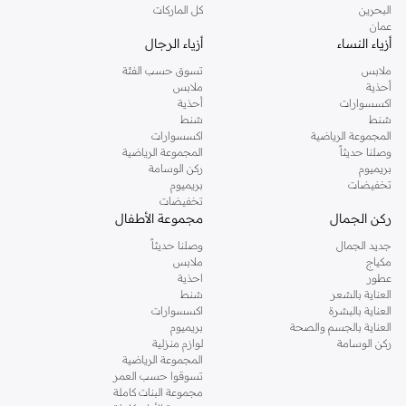
البحرين
كل الماركات
عمان
أزياء النساء
أزياء الرجال
ملابس
تسوق حسب الفئة
أحذية
ملابس
اكسسوارات
أحذية
شنط
شنط
المجموعة الرياضية
اكسسوارات
وصلنا حديثاً
المجموعة الرياضية
بريميوم
ركن الوسامة
تخفيضات
بريميوم
تخفيضات
ركن الجمال
مجموعة الأطفال
جديد الجمال
وصلنا حديثاً
مكياج
ملابس
عطور
احذية
العناية بالشعر
شنط
العناية بالبشرة
اكسسوارات
العناية بالجسم والصحة
بريميوم
ركن الوسامة
لوازم منزلية
المجموعة الرياضية
تسوقوا حسب العمر
مجموعة البنات كاملة