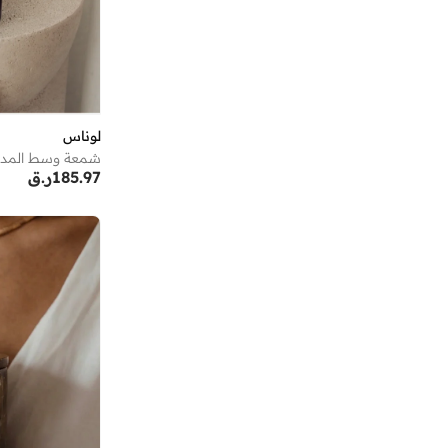
لوناس
شمعة وسط المدي
185.97
ر.ق