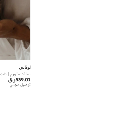
لوناس
539.01
ر.ق
توصيل مجاني