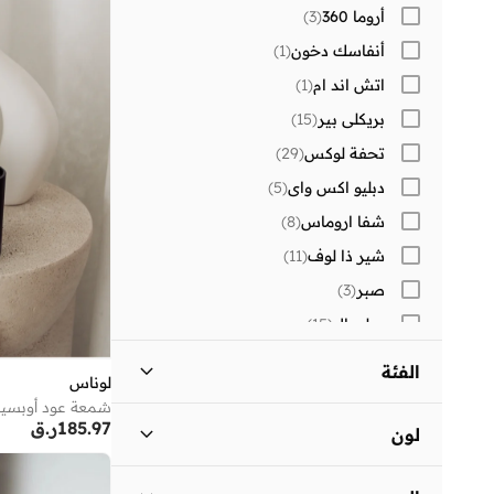
أروما 360
(
3
)
أنفاسك دخون
(
1
)
اتش اند ام
(
1
)
بريكلي بير
(
15
)
تحفة لوكس
(
29
)
دبليو اكس واي
(
5
)
شفا اروماس
(
8
)
شير ذا لوف
(
11
)
صبر
(
3
)
صلصال
(
15
)
فرنش كونكشن
(
36
)
الفئة
لوناس
كارول آند تشان
(
3
)
شمعة عود أوبسي
شموع وشمعدانات - الكل
)
13
(
كازا كيسيرا
(
3
)
185.97
ر.ق
لون
كيوريت هوم
(
5
)
الشموع
)
10
(
أسود
(
4
)