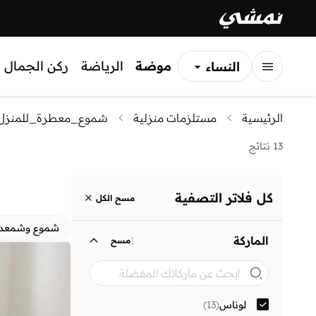
موضة
الرياضة
ركن الجمال
النساء
الرجال
الرئيسية
مستلزمات منزلية
شموع_معطرة_للمنزل
الأطفال
13 نتائج
كل فلاتر التصفية
مسح الكل
شموع وشمعدا
الماركة
1
مسح
لوناس
(
13
)