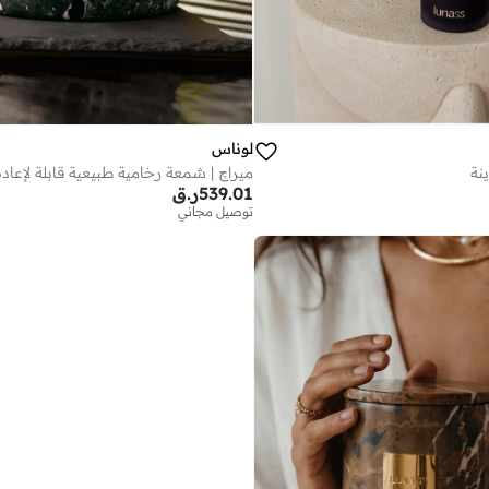
لوناس
نة
539.01
ر.ق
توصيل مجاني