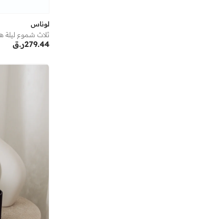
لوناس
ثلاث شموع ليلة ها
279.44
ر.ق