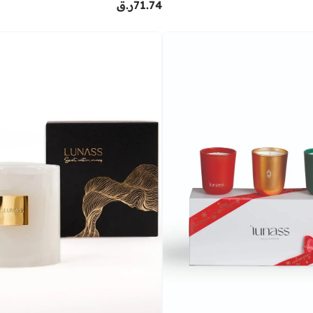
71.74
ر.ق