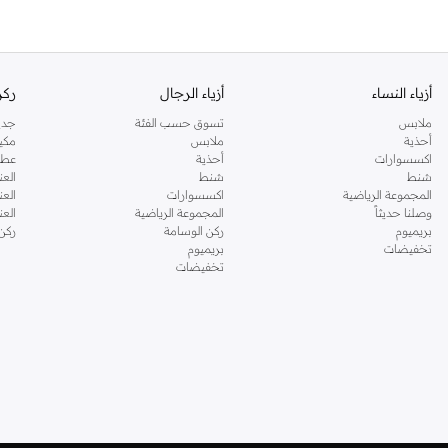
أزياء النساء
أزياء الرجال
ركن
ملابس
تسوق حسب الفئة
جدي
أحذية
ملابس
مكي
اكسسوارات
أحذية
عطو
شنط
شنط
العن
المجموعة الرياضية
اكسسوارات
العن
وصلنا حديثاً
المجموعة الرياضية
الع
بريميوم
ركن الوسامة
ركن
تخفيضات
بريميوم
تخفيضات