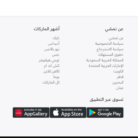
عن نمشي
أشهر الماركات
عن نمشي
نايك
سياسة الخصوصية
أديداس
سياسة الاسترجاع
نيو بالانس
حقوق المستهلك
جس
المملكة العربية السعودية
تومي هيلفيغر
الإمارات العربية المتحدة
اتش اند ام
الكويت
كالفن كلاين
قطر
بوما
البحرين
كل الماركات
عمان
تسوق عبر التطبيق