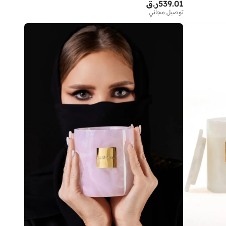
539.01
ر.ق
توصيل مجاني