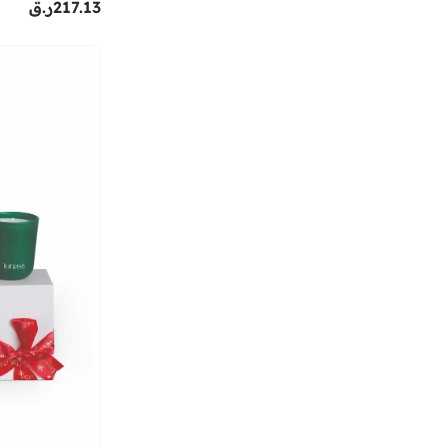
217.13
ر.ق