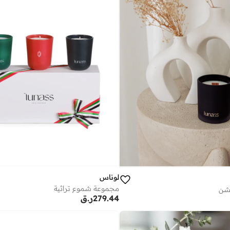
لوناس
مجموعة شموع تراثية
شن
279.44
ر.ق