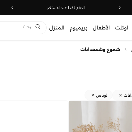
الدفع نقدا عند الاستلام
البحث
اوتلت
الأطفال
بريميوم
المنزل
شموع وشمعدانات
نات
لوناس