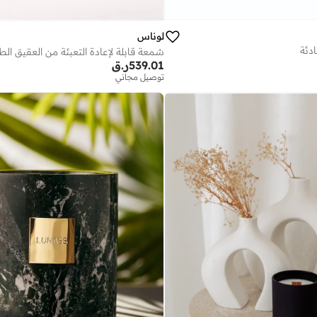
لوناس
دئة
539.01
ر.ق
توصيل مجاني