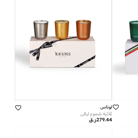
لوناس
ثلاثية شموع ليالي
279.44
ر.ق