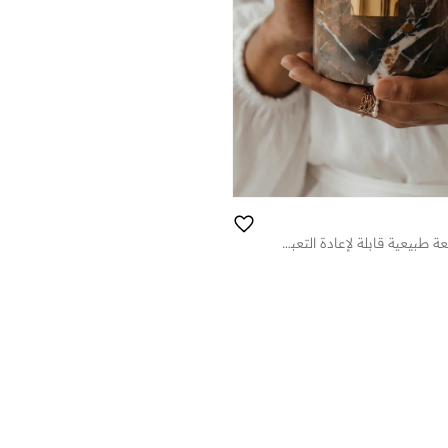
ساندستورم | شمعة طبيعية قابلة لإعادة التعبئة بنمط الرخام