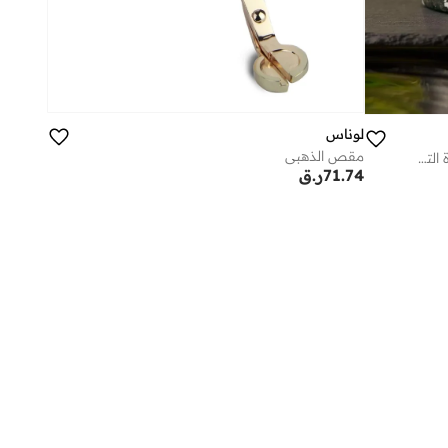
لوناس
مقص الذهبي
ميراچ | شمعة رخامية طبيعية قابلة لإعادة التعبئة
71.74
ر.ق