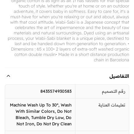
organic cotton is as light as air. It has tassels for that special
touch of style. Whether you're at home or on an outdoor
adventure, it covers baby in softness. Easy to care for, it's a
must-have for when you're relaxing or out and about, always
with that cool attitude. Wabi-Sabi is a Japanese concept that
celebrates the art of impermanence and the beauty of raw
materials and natural surroundings. Dyed using an artisanal
process, your Wabi-Sabi blanket is a unique piece, destined to
last and be handed down from generation to generation. •
Dimensions : 65 x 100• 2 layers of extra-soft washed organic
cotton double muslin• Made in a short distance production
chain in Barcelona
التفاصيل
رقم التصميم
8435574930583
تعليمات العناية
Machine Wash Up To 30º, Wash
With Similar Colors, Do Not
Bleach, Tumble Dry Low, Do
Not Iron, Do Not Dry Clean