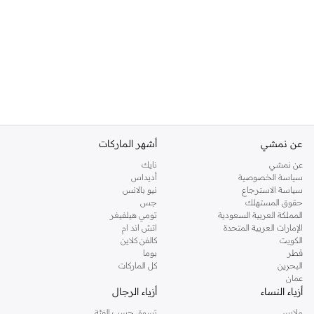
عن نمشي
أشهر الماركات
عن نمشي
نايك
سياسة الخصوصية
أديداس
سياسة الاسترجاع
نيو بالانس
حقوق المستهلك
جس
المملكة العربية السعودية
تومي هيلفيغر
الإمارات العربية المتحدة
اتش اند ام
الكويت
كالفن كلاين
قطر
بوما
البحرين
كل الماركات
عمان
أزياء النساء
أزياء الرجال
ملابس
تسوق حسب الفئة