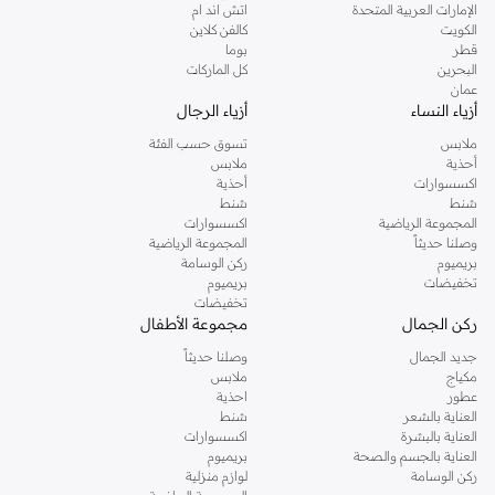
الإمارات العربية المتحدة
اتش اند ام
الكويت
كالفن كلاين
قطر
بوما
البحرين
كل الماركات
عمان
أزياء النساء
أزياء الرجال
ملابس
تسوق حسب الفئة
أحذية
ملابس
اكسسوارات
أحذية
شنط
شنط
المجموعة الرياضية
اكسسوارات
وصلنا حديثاً
المجموعة الرياضية
بريميوم
ركن الوسامة
تخفيضات
بريميوم
تخفيضات
ركن الجمال
مجموعة الأطفال
جديد الجمال
وصلنا حديثاً
مكياج
ملابس
عطور
احذية
العناية بالشعر
شنط
العناية بالبشرة
اكسسوارات
العناية بالجسم والصحة
بريميوم
ركن الوسامة
لوازم منزلية