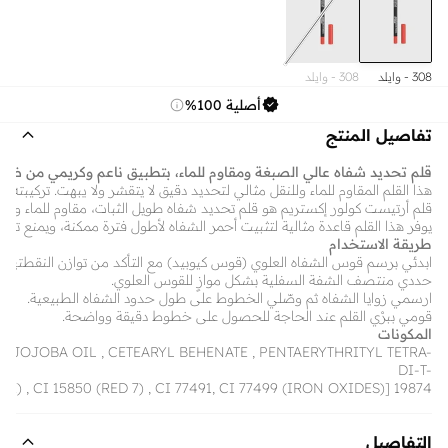
308 - وايلد
308 - وايلد
جريب فروت
غريب فروت
أصلية 100%
تفاصيل المنتج
قلم تحديد شفاه عالي الصبغة ومقاوم للماء، بتطبيق ناعم وكريمي من ضربة و
هذا القلم المقاوم للماء وللنقل مثالي لتحديد دقيق لا يتقشر ولا يبهت. تركي
قلم أرتيست كولور إكستريم هو قلم تحديد شفاه طويل الثبات، مقاوم للماء والنقل، م
يوفر هذا القلم قاعدة مثالية لتثبيت أحمر الشفاه لأطول فترة ممكنة، ويمنع تسر
طريقة الاستخدام
ابدئي برسم قوس الشفاه العلوي (قوس كيوبيد) مع التأكد من توازن النقطتين.
حددي منتصف الشفة السفلية بشكل موازٍ للقوس العلوي.
ارسمي زوايا الشفاه ثم وصّلي الخطوط على طول حدود الشفاه الطبيعية.
قومي ببرْي القلم عند الحاجة للحصول على خطوط دقيقة وواضحة.
المكونات
D JOJOBA OIL , CETEARYL BEHENATE , PENTAERYTHRITYL TETRA-
DI-T-
, CI 15850 (RED 7) , CI 77491, CI 77499 (IRON OXIDES)] 19874
التفاصيل