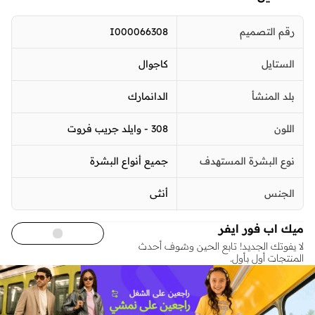
رقم التصميم
I000066308
الستايل
كاجوال
بلد المنشأ
الدانمارك
اللون
308 - وايلد جريب فروت
نوع البشرة المستهدف
جميع أنواع البشرة
الجنس
أنثى
ميك اب فور ايفر
لا يفوتك الجديد! تابع الحين وشوف أحدث
المنتجات أول بأول.