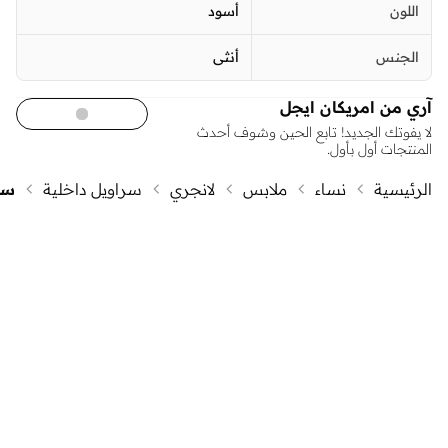
اللون
أسود
الجنس
أنثى
آري من امريكان ايجل
لا يفوتك الجديد! تابع الحين وشوف أحدث
المنتجات أول بأول.
الرئيسية
نساء
ملابس
لانجري
سراويل داخلية
سر