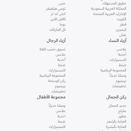
حقوق المستهلك
جس
المملكة العربية السعودية
تومي هيلفيغر
الإمارات العربية المتحدة
اتش اند ام
الكويت
كالفن كلاين
قطر
بوما
البحرين
كل الماركات
عمان
أزياء النساء
أزياء الرجال
ملابس
تسوق حسب الفئة
أحذية
ملابس
اكسسوارات
أحذية
شنط
شنط
المجموعة الرياضية
اكسسوارات
وصلنا حديثاً
المجموعة الرياضية
بريميوم
ركن الوسامة
تخفيضات
بريميوم
تخفيضات
ركن الجمال
مجموعة الأطفال
جديد الجمال
وصلنا حديثاً
مكياج
ملابس
عطور
احذية
العناية بالشعر
شنط
العناية بالبشرة
اكسسوارات