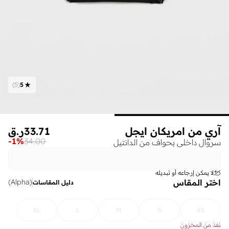
)
5
(
5
آري من امريكان ايجل
33.71
ر.ق
-
1
%
34.00
سروال داخلي بحواف من الدانتيل
لا يمكن إرجاعه أو تبديله
اختر المقاس
)
Alpha
(
دليل المقاسات
XL
L
M
S
XS
نفذ من المخزون