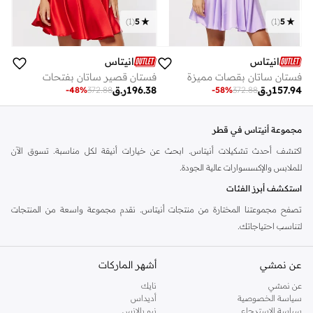
)
1
(
5
)
1
(
5
انيتاس
انيتاس
فستان ساتان بقصات مميزة
فستان قصير ساتان بفتحات
157.94
ر.ق
196.38
ر.ق
-
48
%
372.88
-
58
%
372.88
مجموعة أنيتاس في قطر
اكتشف أحدث تشكيلات أنيتاس. ابحث عن خيارات أنيقة لكل مناسبة. تسوق الآن
للملابس والإكسسوارات عالية الجودة.
استكشف أبرز الفئات
تصفح مجموعتنا المختارة من منتجات أنيتاس. نقدم مجموعة واسعة من المنتجات
لتناسب احتياجاتك.
الملابس:
ابحث عن ملابس مريحة وعصرية.
عن نمشي
أشهر الماركات
الإكسسوارات:
أكمل إطلالتك مع مجموعتنا من الإكسسوارات.
عن نمشي
نايك
الجودة والأناقة
سياسة الخصوصية
أديداس
سياسة الاسترجاع
نيو بالانس