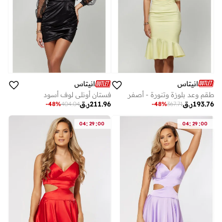
انيتاس
انيتاس
طقم وعد بلوزة وتنورة - أصفر
فستان أونلي لوف أسود
193.76
ر.ق
211.96
ر.ق
-
48
%
367.71
-
48
%
404.04
:
:
:
:
04
29
00
04
29
00