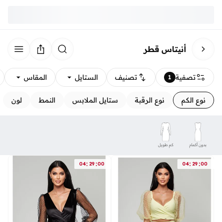
أنيتاس قطر
تصفية
تصنيف
الستايل
المقاس
1
نوع الكم
نوع الرقبة
ستايل الملابس
النمط
لون
بدون أكمام
كم طويل
:
:
:
:
04
29
00
04
29
00