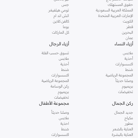
تشتهر أنيتاس بالتزامها بالجودة والتصميم. كل قطعة مصممة لتوفر الراحة والأناقة.
حقوق المستهلك
جس
يمكنك الاعتماد على أنيتاس للحصول على منتجات متينة وعصرية.
المملكة العربية السعودية
تومي هيلفيغر
الإمارات العربية المتحدة
اتش اند ام
تسوق بثقة
الكويت
كالفن كلاين
استمتع بتوصيل سريع ومرتجعات سهلة على جميع طلبات أنيتاس في الدوحة وجميع
قطر
بوما
البحرين
كل الماركات
المدن. نوفر خيارات دفع مريحة لتجربة تسوق سلسة.
عمان
لماذا تختار أنيتاس؟
أزياء النساء
أزياء الرجال
ملابس
تسوق حسب الفئة
مواد عالية الجودة
أحذية
ملابس
تصاميم عصرية
اكسسوارات
أحذية
شنط
شنط
مجموعة منتجات واسعة
المجموعة الرياضية
اكسسوارات
وصلنا حديثاً
المجموعة الرياضية
رضا العملاء مضمون
بريميوم
ركن الوسامة
تسوق مجموعة أنيتاس اليوم واختبر الفرق.
تخفيضات
بريميوم
تخفيضات
ركن الجمال
مجموعة الأطفال
جديد الجمال
وصلنا حديثاً
مكياج
ملابس
عطور
احذية
العناية بالشعر
شنط
العناية بالبشرة
اكسسوارات