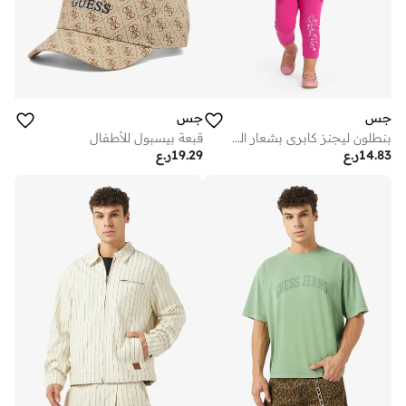
جس
جس
بنطلون ليجنز كابري بشعار الرضع
قبعة بيسبول للأطفال
14.83
ر.ع
19.29
ر.ع