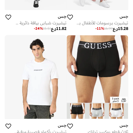
جس
جس
تيشيرت برسومات للأطفال بياقة دائرية
تيشيرت شبابي بياقة دائرية وطبعة
15.28
ر.ع
11.82
ر.ع
-
24
%
15.51
-
11
%
16.99
جس
جس
ثلاث قطع بوكسر ترانك
تيشيرت بأكمام قصيرة ورقبة دائرية مطرز بشعار