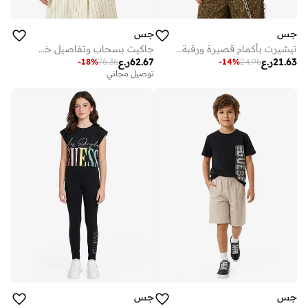
جس
جس
تيشيرت بأكمام قصيرة ورقبة دائرية
جاكيت بسحاب وتفاصيل خطوط
21.63
ر.ع
62.67
ر.ع
-
18
%
76.36
-
14
%
24.96
توصيل مجاني
جس
جس