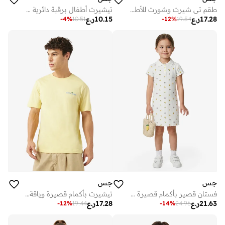
طقم تي شيرت وشورت للأطفال الرضع
تيشيرت أطفال برقبة دائرية برسومات
17.28
ر.ع
10.15
ر.ع
-
4
%
10.51
-
12
%
19.54
جس
جس
فستان قصير بأكمام قصيرة وطبعة للشباب
تيشيرت بأكمام قصيرة وياقة دائرية
21.63
ر.ع
17.28
ر.ع
-
12
%
19.44
-
14
%
24.96