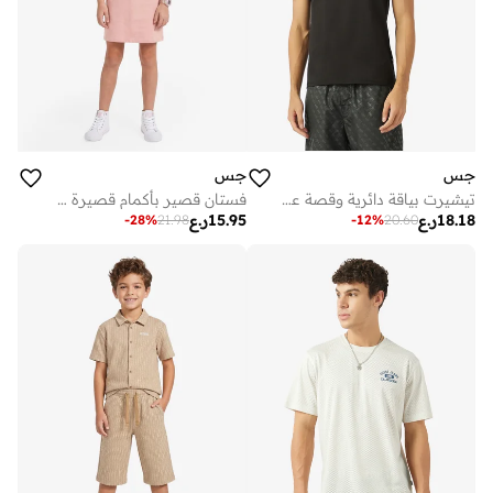
جس
جس
تيشيرت بياقة دائرية وقصة عادية
فستان قصير بأكمام قصيرة وشعار الشباب
18.18
ر.ع
15.95
ر.ع
-
28
%
21.98
-
12
%
20.60