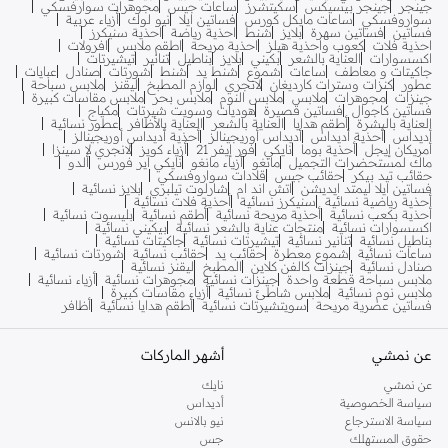
جينجر
جينجر بيسيكس
سكيتشرز
ساعات جيس
مجوهرات سوارفسكي
سواروفسكي
ساعات مايكل كورس
فساتين ايلا
نيو لوك
أزياء عربية
فساتين
فساتين سهرة
بلايز
شنط
احذية رياضة
احذية سنيكرز
احذية فلات
كعوب واحذية هيلز
احذية مريحة
اطقم ملابس
افرولات
اكسسوارات
العناية بالشعر
بكيني
بلايز
بناطيل
تنانير
تيشيرتات
جاكيتات و معاطف
ساعات
شموع
شنط يد
شنط
شورتات
صنادل
عبايات
عطور
كنزات وسترات كارديغان
لانجري
لوازم المطبخ
ليقنز
ملابس سباحة
جينزات
مجوهرات
ملابس
ملابس النوم
ملابس بحر
ملابس مقاسات كبيرة
فساتين كاجوال
فساتين قصيرة
هوديات وسويت شيرتات
مكياج
العناية بالبشرة
أطقم هدايا
العناية بالشعر
العناية بالأظافر
عطور نسائية
أديداس
أحذية أديداس
أديداس أوريجينالز
أحذية أديداس أوريجينالز
أمريكان إيجل
أحذية بوما
نايكي
فور إيفر 21
أزياء كويز
لانجري لا سينزا
ماك لمستحضرات التجميل
مانغو
أزياء مانغو
نايكي اير فورس
ألدو
حقائب تيد بيكر
حقائب جيس
قلادات سواروفسكي
فساتين ايلا ليمتد ايديشن
اتش اند ام
شارلوت تيلبري
بلايز نسائية
أحذية رياضية نسائية
سنيكرز نسائية
أحذية فلات نسائية
أحذية بكعب نسائية
أحذية مريحة نسائية
أطقم نسائية
بليسوت نسائية
اكسسوارات نسائية
منتجات عناية بالشعر نسائية
بيكيني نسائية
بناطيل نسائية
تنانير نسائية
تيشيرتات نسائية
جاكيتات نسائية
ساعات نسائية
شموع معطرة
حقائب يد
حقائب نسائية
شورتات نسائية
صنادل نسائية
جينزات كالفن كلاين
المطبخ
ليقنز نسائية
ملابس سباحة قطعة واحدة
جينزات نسائية
مجوهرات نسائية
أزياء نسائية
ملابس نوم نسائية
ملابس شاطئ نسائية
أزياء مقاسات كبيرة
فساتين عصرية مريحة
سويتشيرتات نسائية
أطقم هدايا نسائية
أظافر
عن نمشي
أشهر الماركات
عن نمشي
نايك
سياسة الخصوصية
أديداس
سياسة الاسترجاع
نيو بالانس
حقوق المستهلك
جس