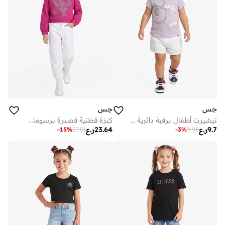
جس
جس
تيشيرت أطفال برقبة دائرية برسومات
كنزة قطنية قصيرة برسومات شبابية
9.7
ر.ع
23.64
ر.ع
-
15
%
27.51
-
3
%
9.98