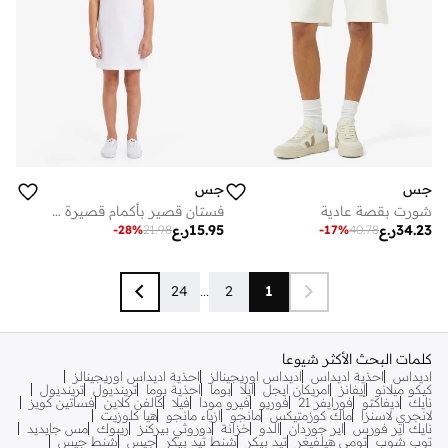
جس
جس
شورت بقصة عادية
فستان قصير بأكمام قصيرة وشعار الشباب
34.23
ر.ع
15.95
ر.ع
-
28
%
21.98
-
17
%
40.78
24
...
2
1
كلمات البحث الأكثر شيوعا
اديداس
احذية اديداس
اديداس اوريجينالز
احذية اديداس اوريجينالز
كيكو ميلانو
إيفانز
امريكان ايجل
ايلا
بوما
احذية بوما
ترينديول
ترينديول
نايك
ديفاكتو
فورايفر 21
فوريو
فيرو مودا
فيلا
كالفن كلاين
فساتين كويز
لانجري لاسنزا
ماك كوزمتيكس
مانجو
ازياء مانجو
هيا كلوزيت
نايك اير فورس
اير جوردان
الدو
خزانة
دوروثي بيركنز
ريبوك
مس جايديد
توب شوب
تومي هيلفيغر
تيد بيكر
شنط تيد بيكر
جيس
شنط جيس