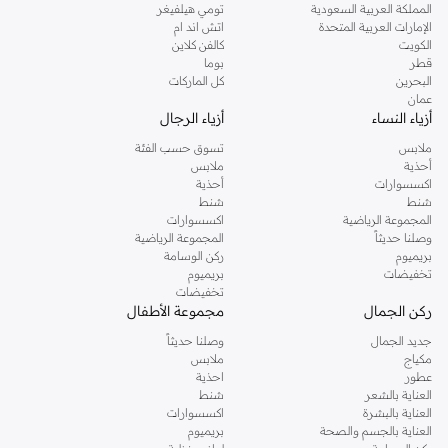
المملكة العربية السعودية
تومي هيلفيغر
الإمارات العربية المتحدة
اتش اند ام
الكويت
كالفن كلاين
قطر
بوما
البحرين
كل الماركات
عمان
أزياء النساء
أزياء الرجال
ملابس
تسوق حسب الفئة
أحذية
ملابس
اكسسوارات
أحذية
شنط
شنط
المجموعة الرياضية
اكسسوارات
وصلنا حديثاً
المجموعة الرياضية
بريميوم
ركن الوسامة
تخفيضات
بريميوم
تخفيضات
ركن الجمال
مجموعة الأطفال
جديد الجمال
وصلنا حديثاً
مكياج
ملابس
عطور
احذية
العناية بالشعر
شنط
العناية بالبشرة
اكسسوارات
العناية بالجسم والصحة
بريميوم