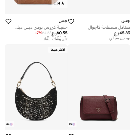
)
1
(
4
جس
جس
صنادل مسطحة كاجوال
حقيبة كروس بودي مينى ميليندا بغطاء قلاب
45.83
ر.ع
60.55
ر.ع
-
7
%
64.68
توصيل مجاني
على وشك النفاد
توصيل مجاني
توصيل مجاني
على وشك النفاد
الأكثر مبيعا
4
+
2
+