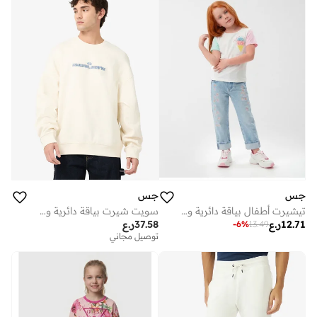
جس
جس
تيشيرت أطفال بياقة دائرية ورسمة
سويت شيرت بياقة دائرية وشعار
12.71
ر.ع
37.58
ر.ع
-
6
%
13.49
توصيل مجاني