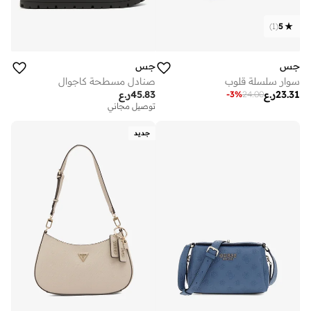
)
1
(
5
جس
جس
سوار سلسلة قلوب
صنادل مسطحة كاجوال
23.31
ر.ع
45.83
ر.ع
-
3
%
24.00
توصيل مجاني
جديد