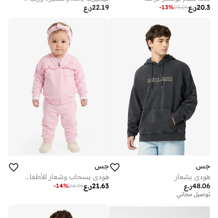
20.3
ر.ع
22.19
ر.ع
-
13
%
23.26
جس
جس
هودي بشعار
هودي بسحاب وشعار للأطفال الرضع
48.06
ر.ع
21.63
ر.ع
-
14
%
24.96
توصيل مجاني