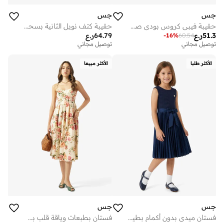
جس
جس
حقيبة فيبي كروس بودي صغيرة
حقيبة كتف نويل الثانية بسحاب علوي
51.3
ر.ع
64.79
ر.ع
-
16
%
60.54
توصيل مجاني
توصيل مجاني
الأكثر طلبا
الأكثر مبيعا
جس
جس
فستان ميدي بدون أكمام بطيات مع حزام للشباب
فستان بطبعات وياقة قلب بحمالات