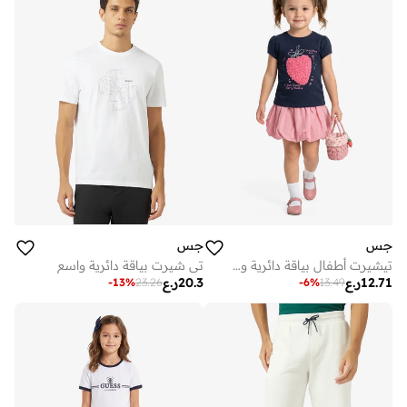
جس
جس
تيشيرت أطفال بياقة دائرية وطبعة
تي شيرت بياقة دائرية واسع
12.71
ر.ع
20.3
ر.ع
-
13
%
23.26
-
6
%
13.49