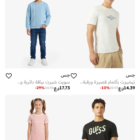
جس
جس
تيشيرت بأكمام قصيرة ورقبة دائرية
سويت شيرت بياقة دائرية وشعار الشباب
14.39
ر.ع
17.73
ر.ع
-
29
%
24.96
-
10
%
15.93