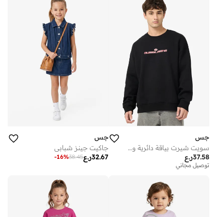
جس
جس
سويت شيرت بياقة دائرية وشعار
جاكيت جينز شبابي
37.58
ر.ع
32.67
ر.ع
-
16
%
38.45
توصيل مجاني