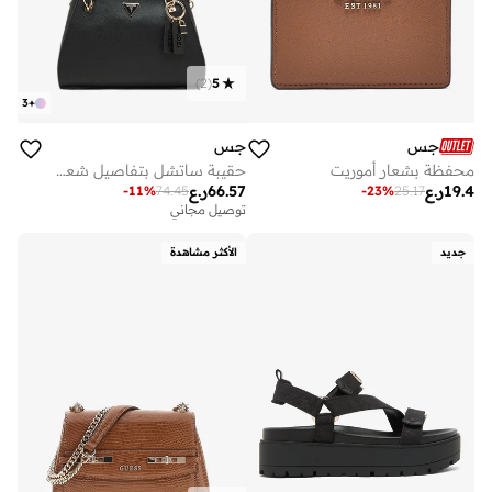
)
2
(
5
3
+
جس
جس
محفظة بشعار أموريت
حقيبة ساتشل بتفاصيل شعار نويل
19.4
ر.ع
66.57
ر.ع
-
11
%
74.45
-
23
%
25.17
توصيل مجاني
جديد
الأكثر مشاهدة