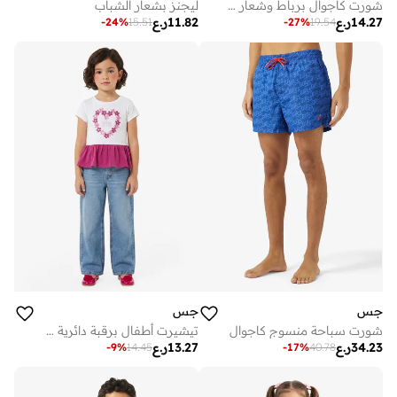
شورت كاجوال برباط وشعار الشباب
ليجنز بشعار الشباب
14.27
ر.ع
11.82
ر.ع
-
24
%
15.51
-
27
%
19.54
جس
جس
شورت سباحة منسوج كاجوال
تيشيرت أطفال برقبة دائرية برسومات
34.23
ر.ع
13.27
ر.ع
-
9
%
14.45
-
17
%
40.78