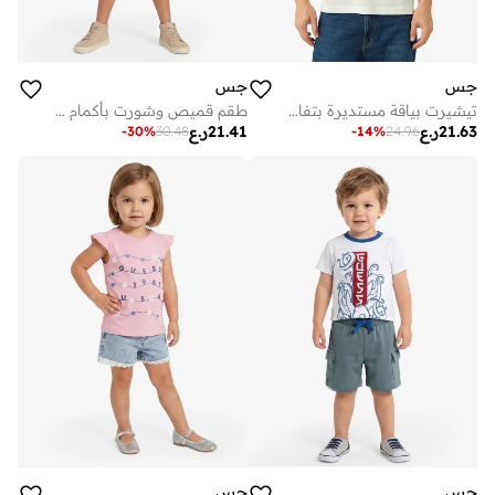
جس
جس
تيشيرت بياقة مستديرة بتفاصيل شعار
طقم قميص وشورت بأكمام قصيرة للشباب
21.63
ر.ع
21.41
ر.ع
-
30
%
30.48
-
14
%
24.96
جس
جس