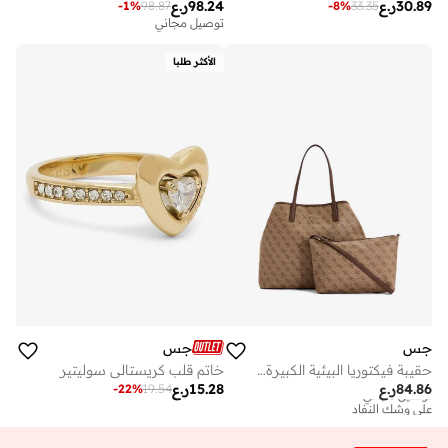
30.89
ر.ع
98.24
ر.ع
-
1
%
98.87
-
8
%
33.35
توصيل مجاني
الأكثر طلبا
جس
جس
حقيبة فيكتوريا البيئية الكبيرة في
خاتم قلب كريستالي سوليتير
84.86
ر.ع
15.28
ر.ع
-
22
%
19.54
توصيل مجاني
على وشك النفاد
توصيل مجاني
على وشك النفاد