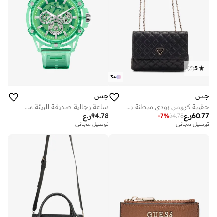
)
3
(
5
3
+
جس
جس
حقيبة كروس بودي مبطنة بشعار جيولي
ساعة رجالية صديقة للبيئة متعددة الوظائف باللون الأخضر
60.77
ر.ع
94.78
ر.ع
-
7
%
64.78
توصيل مجاني
توصيل مجاني