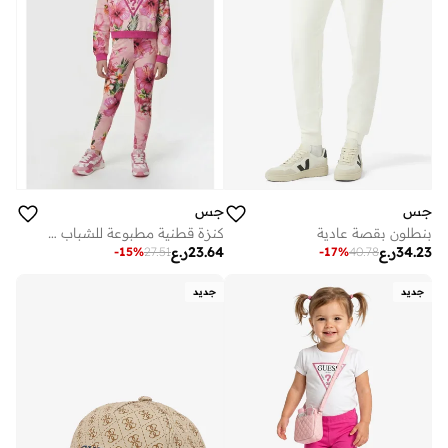
جس
جس
بنطلون بقصة عادية
كنزة قطنية مطبوعة للشباب بياقة دائرية
34.23
ر.ع
23.64
ر.ع
-
15
%
27.51
-
17
%
40.78
جديد
جديد