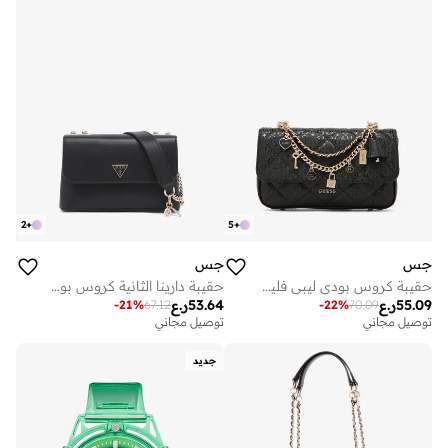
2
+
5
+
جس
جس
حقيبة كروس بودي ليبى فليب أوفر
حقيبة دارينا الثانية كروس بودي
55.09
ر.ع
53.64
ر.ع
-
21
%
67.12
-
22
%
70.09
توصيل مجاني
توصيل مجاني
جديد