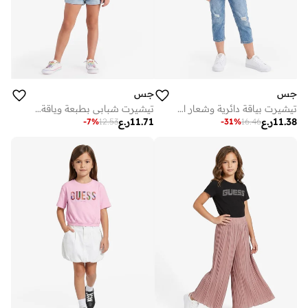
جس
جس
تيشيرت بياقة دائرية وشعار الشباب
تيشيرت شبابي بطبعة وياقة دائرية
11.38
ر.ع
11.71
ر.ع
-
7
%
12.53
-
31
%
16.46