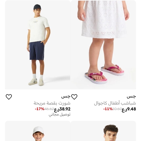
جس
جس
شباشب أطفال كاجوال
شورت بقصة مريحة
9.48
ر.ع
38.92
ر.ع
-
17
%
46.62
-
11
%
10.60
توصيل مجاني