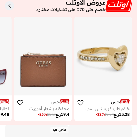
عروض الاوتلت
خصم حتى 70٪ على تشكيلات مختارة
جس
جس
خاتم قلب كريستالي سوليتير
محفظة بشعار أموريت
نظار
15.28
ر.ع
19.4
ر.ع
39.48
-
23
%
25.17
-
22
%
19.54
الأكثر طلبا