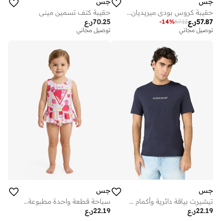
جس
جس
حقيبة كروس بودي ميريديان الثانية
حقيبة كتف تسمين ميني
57.87
ر.ع
70.25
ر.ع
-
14
%
67.12
توصيل مجاني
توصيل مجاني
جس
جس
تيشيرت بياقة دائرية وأكمام قصيرة مطرز بشعار
سباحة قطعة واحدة مطبوعة للرضع
22.19
ر.ع
22.19
ر.ع