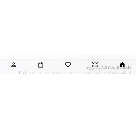
كلمات البحث الأكثر شيوعا
اديداس
احذية اديداس
اديداس اوريجينالز
احذية اديداس اوريجينالز
كيكو ميلانو
إيفانز
امريكان ايجل
ايلا
بوما
احذية بوما
ترينديول
ترينديول
نايك
ديفاكتو
فورايفر 21
فوريو
فيرو مودا
فيلا
كالفن كلاين
فساتين كويز
لانجري لاسنزا
ماك كوزمتيكس
مانجو
ازياء مانجو
هيا كلوزيت
نايك اير فورس
اير جوردان
الدو
خزانة
دوروثي بيركنز
ريبوك
مس جايديد
توب شوب
تومي هيلفيغر
تيد بيكر
شنط تيد بيكر
جيس
شنط جيس
جينجر
جينجر بيسيكس
سكيتشرز
ساعات جيس
مجوهرات سوارفسكي
سواروفسكي
ساعات مايكل كورس
فساتين ايلا
نيو لوك
أزياء عربية
فساتين
فساتين سهرة
بلايز
شنط
احذية رياضة
احذية سنيكرز
احذية فلات
كعوب واحذية هيلز
احذية مريحة
اطقم ملابس
افرولات
اكسسوارات
العناية بالشعر
بكيني
بلايز
بناطيل
تنانير
تيشيرتات
جاكيتات و معاطف
ساعات
شموع
شنط يد
شنط
شورتات
صنادل
عبايات
عطور
كنزات وسترات كارديغان
لانجري
لوازم المطبخ
ليقنز
ملابس سباحة
جينزات
مجوهرات
ملابس
ملابس النوم
ملابس بحر
ملابس مقاسات كبيرة
فساتين كاجوال
فساتين قصيرة
هوديات وسويت شيرتات
مكياج
العناية بالبشرة
أطقم هدايا
العناية بالشعر
العناية بالأظافر
عطور نسائية
أديداس
أحذية أديداس
أديداس أوريجينالز
أحذية أديداس أوريجينالز