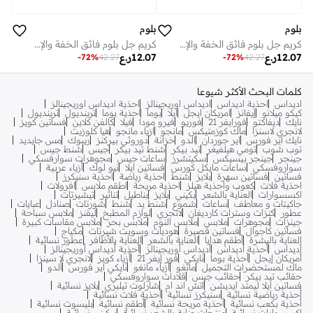
بلوم
بلوم
كريم جل بلوم فائق الخفة والإشراق بفيتامين سي 1% مع زهرة الآذريون | يُخفف البقع الداكنة، يُعزز الإشراق، يُرطب بعمق | مرطب خفيف الوزن وغير دهني للوجه | مناسب لجميع أنواع البشرة | للنساء والرجال | 50 غرام
كريم جل بلوم فائق الخفة والإشراق بفيتامين سي 1% مع زهرة الآذريون | يُخفف البقع الداكنة، يُعزز الإشراق، يُرطب بعمق | مرطب خفيف الوزن وغير دهني للوجه | مناسب لجميع أنواع البشرة | للنساء والرجال | 50 غرام
12.07
ر.ع
12.07
ر.ع
-
72
%
42.27
-
72
%
42.27
كلمات البحث الأكثر شيوعا
اديداس
احذية اديداس
اديداس اوريجينالز
احذية اديداس اوريجينالز
كيكو ميلانو
إيفانز
امريكان ايجل
ايلا
بوما
احذية بوما
ترينديول
ترينديول
نايك
ديفاكتو
فورايفر 21
فوريو
فيرو مودا
فيلا
كالفن كلاين
فساتين كويز
لانجري لاسنزا
ماك كوزمتيكس
مانجو
ازياء مانجو
هيا كلوزيت
نايك اير فورس
اير جوردان
الدو
خزانة
دوروثي بيركنز
ريبوك
مس جايديد
توب شوب
تومي هيلفيغر
تيد بيكر
شنط تيد بيكر
جيس
شنط جيس
جينجر
جينجر بيسيكس
سكيتشرز
ساعات جيس
مجوهرات سوارفسكي
سواروفسكي
ساعات مايكل كورس
فساتين ايلا
نيو لوك
أزياء عربية
فساتين
فساتين سهرة
بلايز
شنط
احذية رياضة
احذية سنيكرز
احذية فلات
كعوب واحذية هيلز
احذية مريحة
اطقم ملابس
افرولات
اكسسوارات
العناية بالشعر
بكيني
بلايز
بناطيل
تنانير
تيشيرتات
جاكيتات و معاطف
ساعات
شموع
شنط يد
شنط
شورتات
صنادل
عبايات
عطور
كنزات وسترات كارديغان
لانجري
لوازم المطبخ
ليقنز
ملابس سباحة
جينزات
مجوهرات
ملابس
ملابس النوم
ملابس بحر
ملابس مقاسات كبيرة
فساتين كاجوال
فساتين قصيرة
هوديات وسويت شيرتات
مكياج
العناية بالبشرة
أطقم هدايا
العناية بالشعر
العناية بالأظافر
عطور نسائية
أديداس
أحذية أديداس
أديداس أوريجينالز
أحذية أديداس أوريجينالز
أمريكان إيجل
أحذية بوما
نايكي
فور إيفر 21
أزياء كويز
لانجري لا سينزا
ماك لمستحضرات التجميل
مانغو
أزياء مانغو
نايكي اير فورس
ألدو
حقائب تيد بيكر
حقائب جيس
قلادات سواروفسكي
فساتين ايلا ليمتد ايديشن
اتش اند ام
شارلوت تيلبري
بلايز نسائية
أحذية رياضية نسائية
سنيكرز نسائية
أحذية فلات نسائية
أحذية بكعب نسائية
أحذية مريحة نسائية
أطقم نسائية
بليسوت نسائية
اكسسوارات نسائية
منتجات عناية بالشعر نسائية
بيكيني نسائية