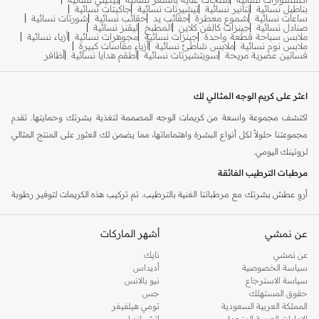
بناطيل نسائية
تنانير نسائية
تيشيرتات نسائية
جاكيتات نسائية
ساعات نسائية
شموع معطرة
حقائب يد
حقائب نسائية
شورتات نسائية
صنادل نسائية
جينزات كالفن كلاين
المطبخ
ليقنز نسائية
ملابس سباحة قطعة واحدة
جينزات نسائية
مجوهرات نسائية
أزياء نسائية
ملابس نوم نسائية
ملابس شاطئ نسائية
أزياء مقاسات كبيرة
فساتين عصرية مريحة
سويتشيرتات نسائية
أطقم هدايا نسائية
أظافر
اعثر على كريم الوجه المثالي لك
اكتشف مجموعة واسعة من كريمات الوجه المصممة لتغذية بشرتك وحمايتها. تقدم
مجموعتنا حلولاً لكل أنواع البشرة واهتماماتها، مما يضمن لك العثور على المنتج المثالي
لروتينك اليومي.
مرطبات الترطيب الفائقة
أروِ عطش بشرتك مع مرطباتنا الغنية بالترطيب. تم تركيب هذه الكريمات لتوفير رطوبة
تدوم طويلاً، مما يجعل بشرتك ناعمة، مرنة، ومنتعشة. مثالية للبشرة الجافة أو التي
تعاني من الجفاف.
عن نمشي
أشهر الماركات
حلول مكافحة الشيخوخة
عن نمشي
نايك
سياسة الخصوصية
أديداس
قاوم علامات التقدم في السن مع كريماتنا المتقدمة لمكافحة الشيخوخة. هذه الكريمات،
سياسة الاسترجاع
نيو بالانس
المليئة بالمكونات الفعالة، تعمل على تقليل ظهور الخطوط الدقيقة والتجاعيد، مما يعزز
حقوق المستهلك
جس
بشرة أكثر نعومة، وثباتاً، وشباباً.
المملكة العربية السعودية
تومي هيلفيغر
الإمارات العربية المتحدة
اتش اند ام