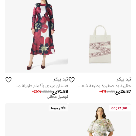
تيد بيكر
تيد بيكر
حقيبة يد صغيرة بطبعة شعار فانيسا
فستان ميدي بأكمام طويلة مطبوع
26.87
ر.ع
91.88
ر.ع
-
26
%
122.55
-
4
%
27.88
توصيل مجاني
على وشك النفاد
توصيل مجاني
على وشك النفاد
:
:
00
27
00
الأكثر مبيعا