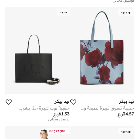
توصيل مجاني
بريميوم
جديد
تيد بيكر
تيد بيكر
حقيبة تسوق كبيرة بطبعة وردة
حقيبة توت كبيرة جدًا بشريط إيقونة
34.57
ر.ع
61.33
ر.ع
توصيل مجاني
:
:
بريميوم
00
27
00