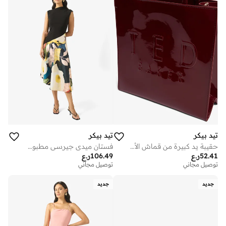
تيد بيكر
تيد بيكر
حقيبة يد كبيرة من قماش الأيقونات
فستان ميدي جيرسي مطبوع من أسيلين
52.41
ر.ع
106.49
ر.ع
توصيل مجاني
توصيل مجاني
جديد
جديد