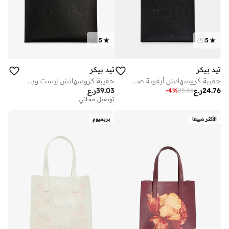
)
2
(
5
)
6
(
5
تيد بيكر
تيد بيكر
حقيبة كروسهاتش أيقونة صغيرة
حقيبة كروسهاتش إيست ويست آيكون
24.76
ر.ع
39.03
ر.ع
-
4
%
25.65
توصيل مجاني
الأكثر مبيعا
بريميوم