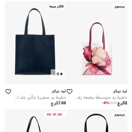
على وشك النفاد
بريميوم
الأكثر مبيعا
)
1
(
5
تيد بيكر
تيد بيكر
حقيبة يد متوسطة بطبعة زهور
حقيبة يد صغيرة بتأثير جلد التمساح
32
ر.ع
27.88
ر.ع
-
8
%
34.57
:
:
بريميوم
00
27
00