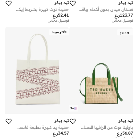
تيد بيكر
تيد بيكر
فستان ميدي بدون أكمام بياقة متدلية وطبعات زهور
حقيبة توت كبيرة بشريط إيكونى
123.77
ر.ع
52.41
ر.ع
توصيل مجاني
توصيل مجاني
بريميوم
الأكثر مبيعا
3
+
تيد بيكر
تيد بيكر
باولينا توت من الرافييا الصناعية
حقيبة يد كبيرة بطبعة فانسي أيقونة
56.87
ر.ع
34.57
ر.ع