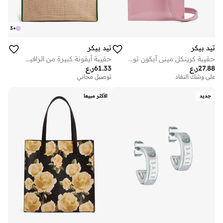
3
+
تيد بيكر
تيد بيكر
حقيبة كرينكل ميني آيكون توت
حقيبة أيقونة كبيرة من الرافييا الصناعية
27.88
ر.ع
61.33
ر.ع
على وشك النفاد
توصيل مجاني
جديد
الأكثر مبيعا