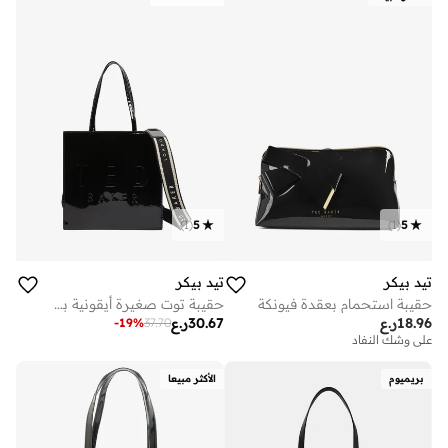
)
1
(
5
)
1
(
5
تيد بيكر
تيد بيكر
حقيبة استحمام بعقدة فيونكة
حقيبة توت صغيرة أيقونية بشريط
18.96
ر.ع
30.67
ر.ع
-
19
%
37.70
على وشك النفاد
بريميوم
الأكثر مبيعا