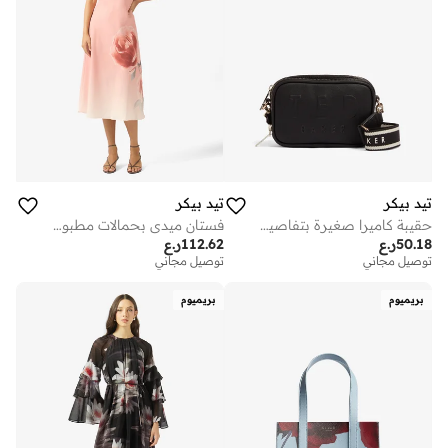
تيد بيكر
تيد بيكر
حقيبة كاميرا صغيرة بتفاصيل شريط لاولي
فستان ميدي بحمالات مطبوع من نحسا
50.18
ر.ع
112.62
ر.ع
توصيل مجاني
توصيل مجاني
بريميوم
بريميوم