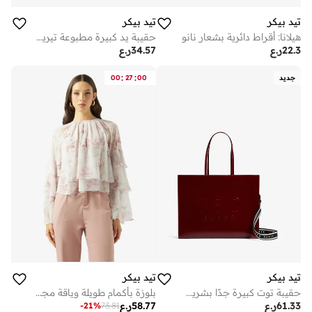
تيد بيكر
تيد بيكر
هيلانا: أقراط دائرية بشعار نانو
حقيبة يد كبيرة مطبوعة تيريكون
22.3
ر.ع
34.57
ر.ع
:
:
جديد
00
27
00
تيد بيكر
تيد بيكر
حقيبة توت كبيرة جدًا بشريط إيقونة
بلوزة بأكمام طويلة وياقة مجمعة بطبعة زهور
61.33
ر.ع
58.77
ر.ع
-
21
%
73.81