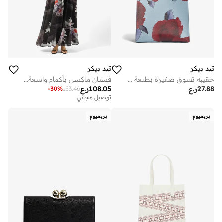
تيد بيكر
تيد بيكر
حقيبة تسوق صغيرة بطبعة وردة
فستان ماكسي بأكمام واسعة وكتف واحد مطبوع
27.88
ر.ع
108.05
ر.ع
-
30
%
153.46
توصيل مجاني
بريميوم
بريميوم