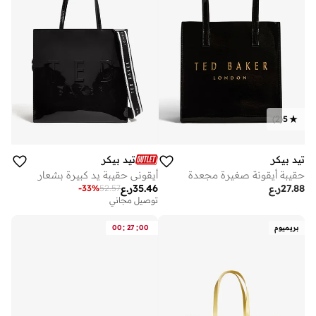
)
2
(
5
تيد بيكر
تيد بيكر
حقيبة أيقونة صغيرة مجعدة
أيقوني حقيبة يد كبيرة بشعار
27.88
ر.ع
35.46
ر.ع
-
33
%
52.57
توصيل مجاني
:
:
بريميوم
00
27
00