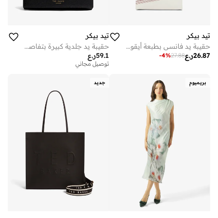
تيد بيكر
تيد بيكر
حقيبة يد فانسي بطبعة أيقونة صغيرة
حقيبة يد جلدية كبيرة بتفاصيل وردة وكرة زينة
26.87
ر.ع
59.1
ر.ع
-
4
%
27.88
توصيل مجاني
بريميوم
جديد