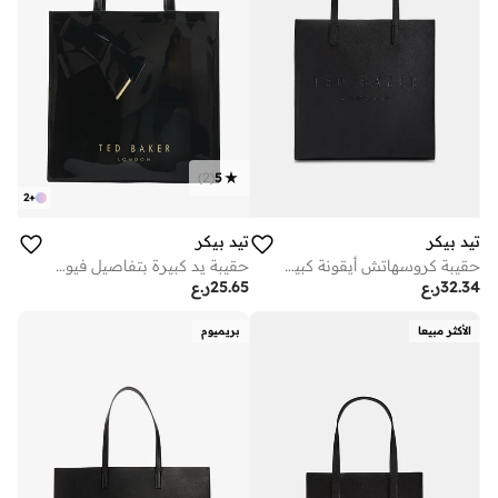
)
2
(
5
2
+
تيد بيكر
تيد بيكر
حقيبة كروسهاتش أيقونة كبيرة
حقيبة يد كبيرة بتفاصيل فيونكة
32.34
ر.ع
25.65
ر.ع
الأكثر مبيعا
بريميوم