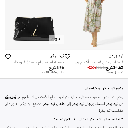
)
1
(
5
تيد بيكر
تيد بيكر
فستان ميدي قصير بأكمام منفوشة مطبوع
حقيبة استحمام بعقدة فيونكة
114.63
ر.ع
18.96
ر.ع
-
26
%
153.46
توصيل مجاني
على وشك النفاد
متجر تيد بيكر أونلاينعمان
يقدم لك نمشي مجموعة مختارة بعناية من أجود انواع الاقمشه و التصاميم من
تيد بيكر
من
تيد بيكر للنساء
و
رجال تيد بيكر
إلى
أطفال تيد بيكر
. تصفح تيد بيكر للعثور على
مفضلات تيد بيكر!
شنط تيد بيكر
-
تيد بيكر اطفال
-
فساتين تيد بيكر
مع الحرص الشديد على التفاصيل الدقيقة والاستثنائية، تمتاز ملابس تيد بيكر،