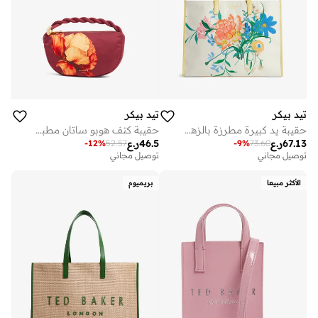
تيد بيكر
تيد بيكر
حقيبة يد كبيرة مطرزة بالزهور من كانفاس فلويكون
حقيبة كتف هوبو ساتان مطبوعة من إيسلي
67.13
ر.ع
46.5
ر.ع
-
12
%
52.57
-
9
%
73.60
توصيل مجاني
توصيل مجاني
الأكثر مبيعا
بريميوم