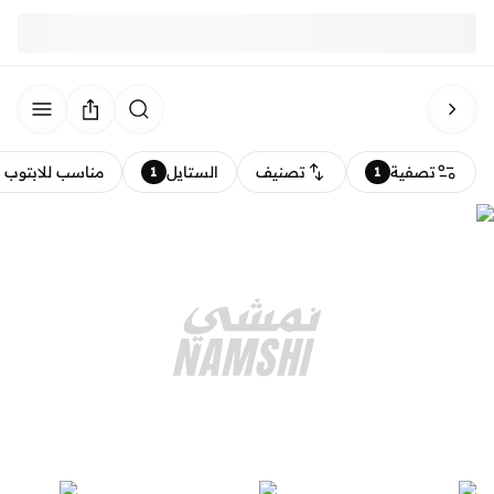
تصفية
تصنيف
الستايل
مناسب للابتوب
1
1