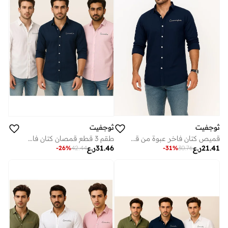
ثوجفيت
ثوجفيت
قميص كتان فاخر عبوة من قطعتين أزرق + أخضر
طقم 3 قطع قمصان كتان فاخرة أبيض + أزرق + وردي
21.41
ر.ع
31.46
ر.ع
-
31
%
30.76
-
26
%
42.44