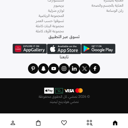
العناية بالبشرة
اكسسوارات
العناية بالجسم والصحة
بريميوم
شبه رسمي:
انتقل بسلاسة من النهار إلى الليل بقطع متعددة الاستخدامات.
ركن الوسامة
لوازم منزلية
المجموعة الرياضية
توصيل سريع ومدفوعات سهلة في سلطنة عمان
تسوقوا حسب العمر
الحصول على قمصانك الأساسية أمر بسيط. نقدم توصيلًا سريعًا في جميع أنحاء سلطنة
مجموعة البنات كاملة
مجموعة الأولاد كاملة
عمان، بما في ذلك المدن الرئيسية مثل مسقط، صلالة. استمتع بخيارات دفع آمنة
تسوق عبر التطبيق
وعمليات إرجاع سهلة لتجربة تسوق سلسة.
لماذا تتسوق معنا؟
تابعنا
خيارات الدفع:
بطاقات الائتمان/الخصم، الدفع عند الاستلام، والمزيد.
مدفوعات مرنة:
قسّم مشترياتك إلى أقساط بدون فوائد.
إرجاع بدون متاعب:
استمتع بسياسة إرجاع لمدة 14 يومًا.
توصيل سريع:
اختر من بين سرعات توصيل مختلفة لتناسب احتياجاتك.
تسوق قمصاننا الرجالية متعددة العبوات في سلطنة عمان اليوم وجدد أسلوبك اليومي
©
2026 نمشي. كل الحقوق محفوظة
بقيمة استثنائية.
نمشي هولدينج ليميتد