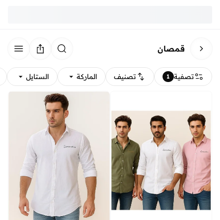
قمصان
تصفية
تصنيف
الماركة
الستايل
1