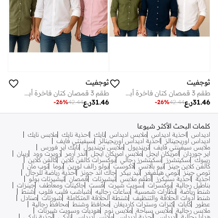
ثوجفيت
ثوجفيت
طقم 3 قمصان كتان فاخرة أبيض + أزرق + أخضر
طقم 3 قمصان كتان فاخرة أبيض + أخضر + وردي
31.46
ر.ع
31.46
ر.ع
-
26
%
42.44
-
26
%
42.44
كلمات البحث الأكثر شيوعا
اديداس
احذية اديداس
ملابس اديداس
نايك
احذية نايك
ملابس نايك
اديداس اوريجينالز
احذية اديداس اوريجينالز
سيفينتي فايف
ملابس سيفينتي فايف
ترينديول
ملابس ترينديول
نايك اير فورس
اير جوردان
امريكان ايجل
ملابس امريكان ايجل
اندر ارمر
روبرت وود
ريبان
ريبوك
سكيتشرز
سكيتشرز رجالي
بوكسرات كالفن كلاين
كالفن كلاين
كالفن كلاين جينز
نيو بالانس
لاكوست
بولو رالف لورين
بوما
توب مان
تومي جينز
تومي هيلفيغر
تيد بيكر
جاك اند جونز
أحذية رياضة للرجال
احذية
احذية سنيكرز
أطقم ملابس
تيشيرتات
قمصان
تيشيرتات بولو
بناطيل رجالية
بوكسرات
سويت شيرت
فست
جاكيتات ومعاطف
جينزات
شنط رياضة
نظارات شمسية
ساعات رجاليه
شباشب فليب فلوب
شنط
شنط أدوات الحلاقة والتنظيف
شنطة الحلاقة المتكاملة
شورتات
صنادل
عطور
كابات
كنزات وسترات كارديغان
محافظ وشنط
محافظ رجالية
ملابس رجالية
ملابس سباحة
ملابس نوم
هوديات وسويت شيرتات
هدايا رجالية
أديداس
أحذية أديداس
ملابس أديداس
نايكي
أحذبة نايكي