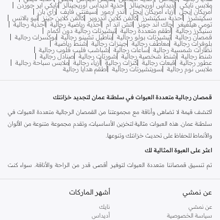
ملابس نايكي
أديداس أوريجينالز
أحذية أديداس أوريجينالز
نايكي اير جوردن
أمريكان إيجل
أزياء أمريكان إيجل
أندر آرمور
سيفنتي فايف
راي بان
سكيتشرز
أحذية سكيتشرز
كالفن كلاين اندروير
كالفن كلاين جينز
نيو بالانس
تومي هيلفيغر
جاك اند جونز
اتش اند ام
أحذية رياضية رجالية
أحذية رجالية
سنيكرز رجالية
أطقم متعددة رجالية
تيشيرتات رجالية دون أكمام
قمصان رجالية
تيشيرتات بولو رجالية
بناطيل تشينو رجالية
بوكسرات رجالية
بلوفرات رجالية
معاطف رجالية
جينزات رجالية
شنط رياضية
نظارات شمسية رجالية
ساعات رجالية
شباشب فليب فلوب رجالية
شنط رجالية
شنط شخصية رجالية
شورتات رجالية
صنادل رجالية
عطور رجالية
قبعات رجالية
كنزات رجالية
أزياء رجالية
ملابس سباحة رجالية
ملابس نوم رجالية
سويتشيرتات رجالية
أطقم هدايا رجالية
قمصان رجالية متعددة العبوات في سلطنة عمان لتجديد خزانتك
اكتشف قيمة لا تضاهى وأناقة مع مجموعتنا من القمصان الرجالية متعددة العبوات في
سلطنة عمان. هذه العبوات مثالية لتخزين الأساسيات، وتقدم مجموعة متنوعة من الألوان
والأنماط للحفاظ على تحديث خزانتك وتنوعها.
اعثر على العبوة المثالية لك
تم تنسيق قمصاننا متعددة العبوات لتوفير أقصى قدر من الراحة والأناقة. سواء كنت
بحاجة إلى أساسيات يومية أو خيارات متعددة الاستخدامات للعمل والترفيه، فلدينا العبوة
المثالية لك.
عن نمشي
أشهر الماركات
تشكيلة متنوعة من الأنماط والمقاسات
عن نمشي
نايك
سياسة الخصوصية
أديداس
استكشف مجموعة من المقاسات والتصاميم ضمن عبواتنا المتعددة: